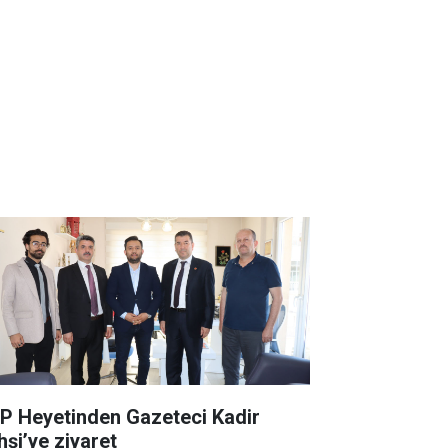
P Heyetinden Gazeteci Kadir
hşi’ye ziyaret