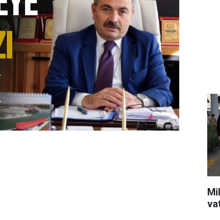
Mil
va