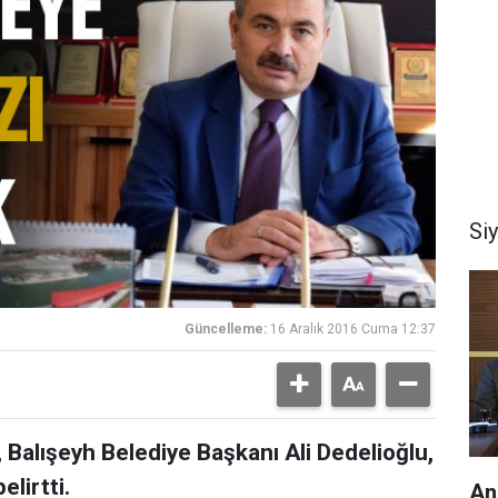
Si
Güncelleme:
16 Aralık 2016 Cuma 12:37
 Balışeyh Belediye Başkanı Ali Dedelioğlu,
elirtti.
An