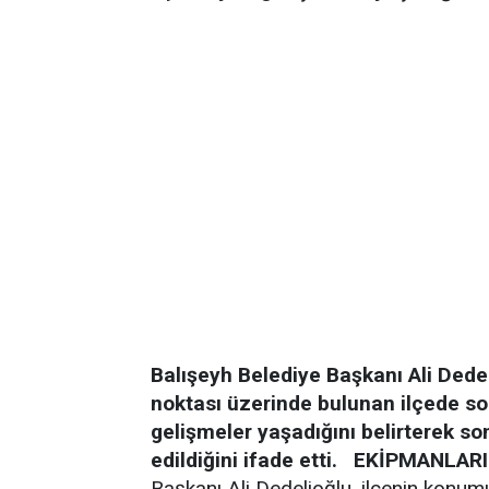
Balışeyh Belediye Başkanı Ali Dedel
noktası üzerinde bulunan ilçede son
gelişmeler yaşadığını belirterek son
edildiğini ifade etti.
EKİPMANLARI
Başkanı Ali Dedelioğlu, ilçenin konumu 