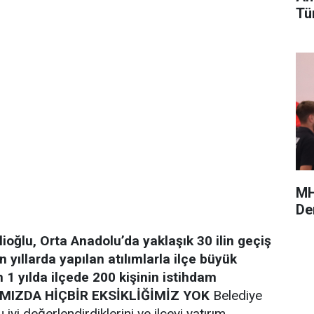
Tü
MH
De
ioğlu, Orta Anadolu’da yaklaşık 30 ilin geçiş
 yıllarda yapılan atılımlarla ilçe büyük
 1 yılda ilçede 200 kişinin istihdam
MIZDA HİÇBİR EKSİKLİĞİMİZ YOK
Belediye
iyi değerlendirdiklerini ve ilçeyi yatırım