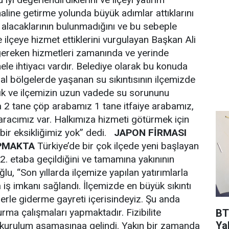
aline getirme yolunda büyük adımlar attıklarını
l alacaklarının bulunmadığını ve bu sebeple
e ilçeye hizmet ettiklerini vurgulayan Başkan Ali
 gereken hizmetleri zamanında ve yerinde
ele ihtiyacı vardır. Belediye olarak bu konuda
al bölgelerde yaşanan su sıkıntısının ilçemizde
ık ve ilçemizin uzun vadede su sorununu
 2 tane çöp arabamız 1 tane itfaiye arabamız,
aracımız var. Halkımıza hizmeti götürmek için
bir eksikliğimiz yok” dedi.
JAPON FİRMASI
APMAKTA
Türkiye’de bir çok ilçede yeni başlayan
 2. etaba geçildiğini ve tamamına yakınının
ğlu, “Son yıllarda ilçemize yapılan yatırımlarla
iş imkanı sağlandı. İlçemizde en büyük sıkıntı
lerle giderme gayreti içerisindeyiz. Şu anda
rma çalışmaları yapmaktadır. Fizibilite
BT
Ya
 kurulum aşamasınaa gelindi. Yakın bir zamanda