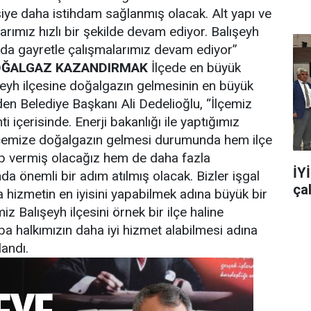
iye daha istihdam sağlanmış olacak. Alt yapı ve
arımız hızlı bir şekilde devam ediyor. Balışeyh
nda gayretle çalışmalarımız devam ediyor”
DOĞALGAZ KAZANDIRMAK
İlçede en büyük
şeyh ilçesine doğalgazın gelmesinin en büyük
den Belediye Başkanı Ali Dedelioğlu, “İlçemiz
içerisinde. Enerji bakanlığı ile yaptığımız
lçemize doğalgazın gelmesi durumunda hem ilçe
ap vermiş olacağız hem de daha fazla
İY
a önemli bir adım atılmış olacak. Bizler işgal
ça
hizmetin en iyisini yapabilmek adına büyük bir
z Balışeyh ilçesini örnek bir ilçe haline
ba halkımızın daha iyi hizmet alabilmesi adına
landı.