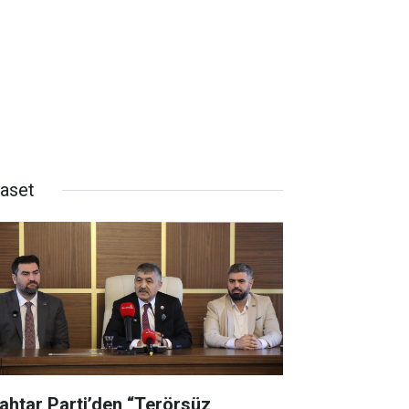
yaset
ahtar Parti’den “Terörsüz