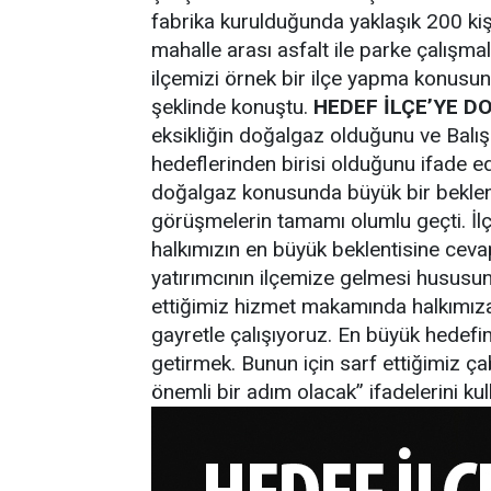
fabrika kurulduğunda yaklaşık 200 kiş
mahalle arası asfalt ile parke çalışmal
ilçemizi örnek bir ilçe yapma konusu
şeklinde konuştu.
HEDEF İLÇE’YE 
eksikliğin doğalgaz olduğunu ve Balı
hedeflerinden birisi olduğunu ifade e
doğalgaz konusunda büyük bir beklenti 
görüşmelerin tamamı olumlu geçti. İ
halkımızın en büyük beklentisine cev
yatırımcının ilçemize gelmesi hususund
ettiğimiz hizmet makamında halkımıza 
gayretle çalışıyoruz. En büyük hedefimi
getirmek. Bunun için sarf ettiğimiz ça
önemli bir adım olacak” ifadelerini kul