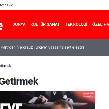
itene Ekle
DÜNYA
KÜLTÜR SANAT
TEKNOLOJI
ÖZEL H
 Parti’den “Terörsüz Türkiye” yasasına sert eleştiri
etirmek
 Getirmek