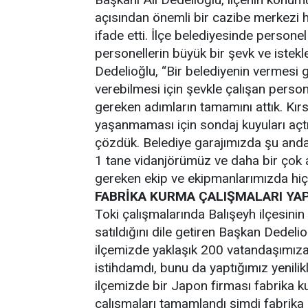
açısından önemli bir cazibe merkezi h
ifade etti. İlçe belediyesinde persone
personellerin büyük bir şevk ve istekl
Dedelioğlu, “Bir belediyenin vermesi
verebilmesi için şevkle çalışan person
gereken adımların tamamını attık. Kırs
yaşanmaması için sondaj kuyuları açt
çözdük. Belediye garajımızda şu anda
1 tane vidanjörümüz ve daha bir çok 
gereken ekip ve ekipmanlarımızda hiç
FABRİKA KURMA ÇALIŞMALARI Y
Toki çalışmalarında Balışeyh ilçesinin
satıldığını dile getiren Başkan Dedelio
ilçemizde yaklaşık 200 vatandaşımıza 
istihdamdı, bunu da yaptığımız yenilik
ilçemizde bir Japon firması fabrika ku
çalışmaları tamamlandı şimdi fabrika