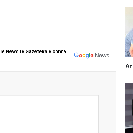
gle News'te Gazetekale.com'a
!
An