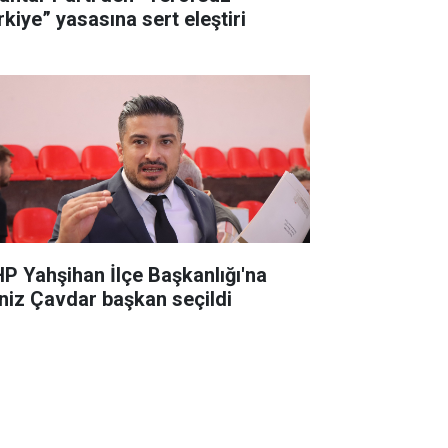
rkiye” yasasına sert eleştiri
P Yahşihan İlçe Başkanlığı'na
niz Çavdar başkan seçildi