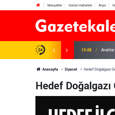
Manşetler
Günün Haberleri
Arşiv
S
na Beyaz Listeden aday
24
13:48
Anahtar
Anasayfa
Siyaset
Hedef Doğalgazı G
Hedef Doğalgazı