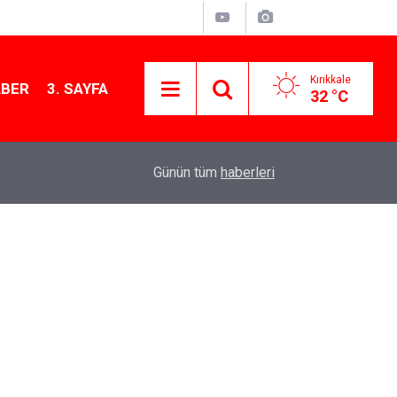
Kırıkkale
ABER
3. SAYFA
32 °C
13:07
Kırıkkale’de hayvan hastalıklarına karşı denetimler
Günün tüm
haberleri