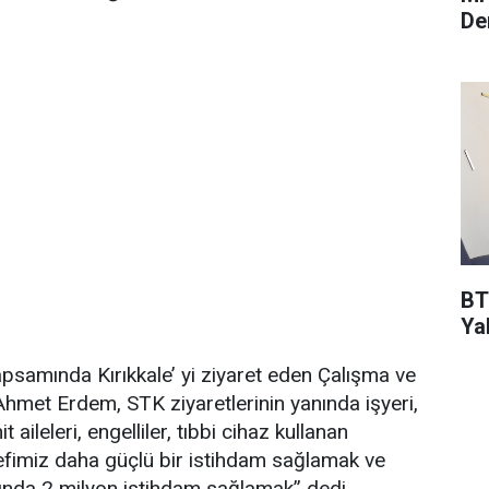
De
BT
Ya
apsamında Kırıkkale’ yi ziyaret eden Çalışma ve
hmet Erdem, STK ziyaretlerinin yanında işyeri,
it aileleri, engelliler, tıbbi cihaz kullanan
defimiz daha güçlü bir istihdam sağlamak ve
yılında 2 milyon istihdam sağlamak” dedi