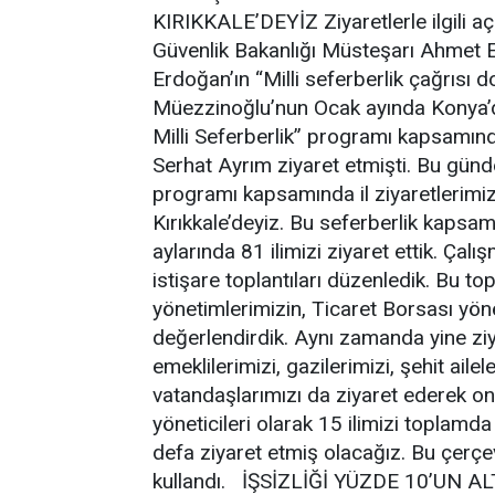
KIRIKKALE’DEYİZ Ziyaretlerle ilgili 
Güvenlik Bakanlığı Müsteşarı Ahmet
Erdoğan’ın “Milli seferberlik çağrısı
Müezzinoğlu’nun Ocak ayında Konya
Milli Seferberlik” programı kapsamın
Serhat Ayrım ziyaret etmişti. Bu günd
programı kapsamında il ziyaretlerimiz
Kırıkkale’deyiz. Bu seferberlik kapsam
aylarında 81 ilimizi ziyaret ettik. Çalı
istişare toplantıları düzenledik. Bu to
yönetimlerimizin, Ticaret Borsası yöneti
değerlendirdik. Aynı zamanda yine ziy
emeklilerimizi, gazilerimizi, şehit ailel
vatandaşlarımızı da ziyaret ederek onl
yöneticileri olarak 15 ilimizi toplamda
defa ziyaret etmiş olacağız. Bu çerçev
kullandı. İŞSİZLİĞİ YÜZDE 10’UN A