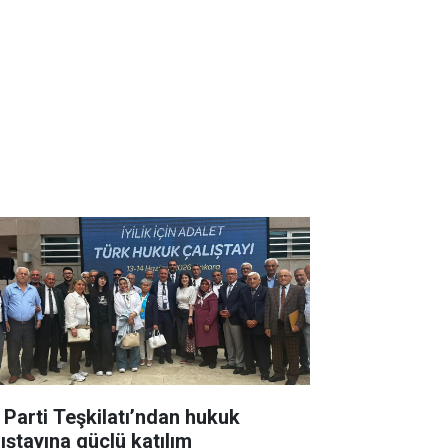
İ Parti Teşkilatı’ndan hukuk
lıştayına güçlü katılım