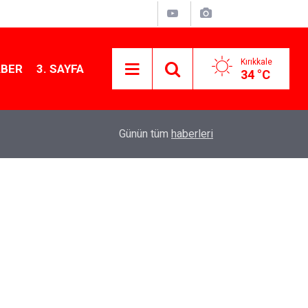
Kırıkkale
ABER
3. SAYFA
34 °C
11:21
MKE’nin Yerli Savunma Teknolojileri Dünya Sah
Günün tüm
haberleri