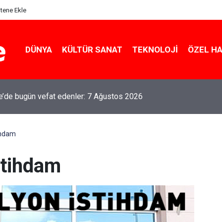
itene Ekle
DÜNYA
KÜLTÜR SANAT
TEKNOLOJI
ÖZEL H
le’de bugün vefat edenler: 7 Ağustos 2026
ihdam
stihdam