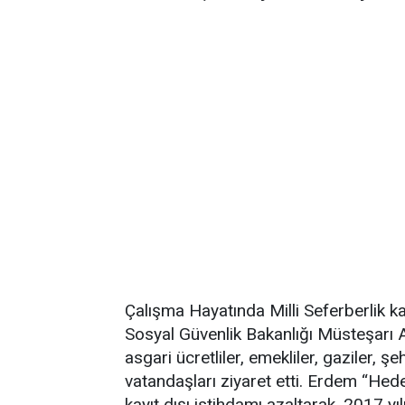
Çalışma Hayatında Milli Seferberlik k
Sosyal Güvenlik Bakanlığı Müsteşarı A
asgari ücretliler, emekliler, gaziler, şeh
vatandaşları ziyaret etti. Erdem “He
kayıt dışı istihdamı azaltarak, 2017 