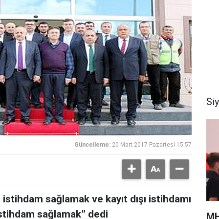
Si
Güncelleme:
20 Mart 2017 Pazartesi 15:57
istihdam sağlamak ve kayıt dışı istihdamı
 istihdam sağlamak” dedi
MH