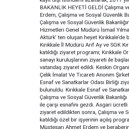
BAKANLIK HEYETİ GELDİ Çalışma ve 
Erdem, Çalışma ve Sosyal Güvenlik Bak
Çalışma ve Sosyal Güvenlik Bakanlığı
Hizmetleri Genel Müdürü İsmail Yılm
Aktürk’ ten oluşan heyet Kırıkkale’de 
Kırıkkale İl Müdürü Arif Ay ve SGK Kı
katıldığı ziyaret programı; Kırıkkale
sanayi kuruluşlarının ziyareti ile baş
vatandaş ziyaret edildi. Keskin Organ
Çelik İmalat Ve Ticareti Anonim Şirket
Esnaf ve Sanatkarlar Odası Birliği ziya
bulunuldu. Kırıkkale Esnaf ve Sanatka
Çalışma ve Sosyal Güvenlik Bakanlığ
ile çarşı esnafını gezdi. Asgari ücretli 
ziyaret edildikten sonra, Çalışma ve 
katıldığı özel bir işyerinin açılış pro
Müsteşarı Ahmet Erdem ve beraberin