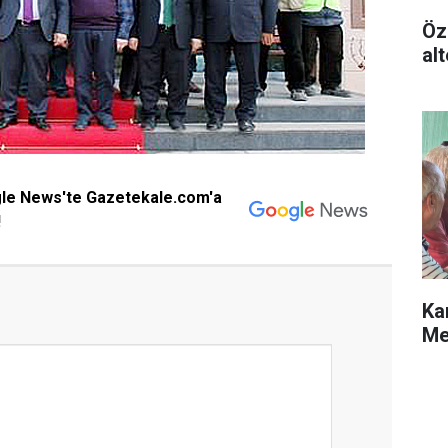
Öz
alt
gle News'te Gazetekale.com'a
!
Ka
Me