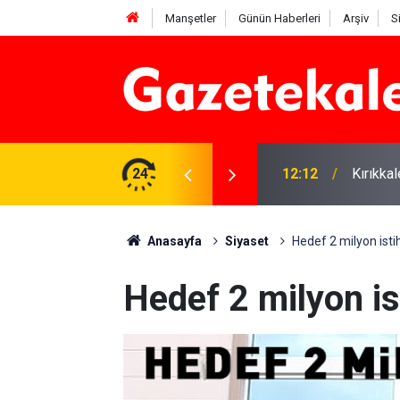
Manşetler
Günün Haberleri
Arşiv
S
 karşı denetimler artırıldı
24
12:12
Kırıkka
Anasayfa
Siyaset
Hedef 2 milyon ist
Hedef 2 milyon i