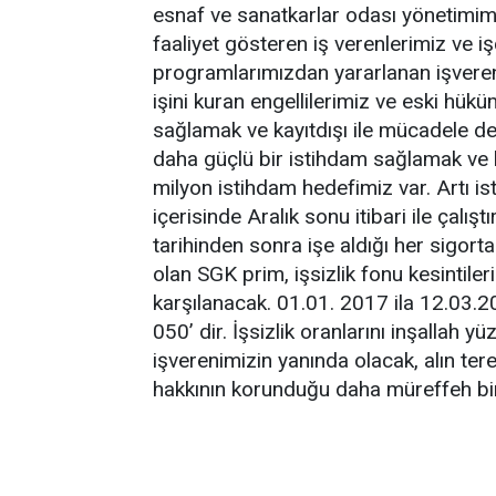
esnaf ve sanatkarlar odası yönetimimi
faaliyet gösteren iş verenlerimiz ve işç
programlarımızdan yararlanan işveren
işini kuran engellilerimiz ve eski hükü
sağlamak ve kayıtdışı ile mücadele de
daha güçlü bir istihdam sağlamak ve ka
milyon istihdam hedefimiz var. Artı is
içerisinde Aralık sonu itibari ile çalış
tarihinden sonra işe aldığı her sigort
olan SGK prim, işsizlik fonu kesintiler
karşılanacak. 01.01. 2017 ila 12.03.
050’ dir. İşsizlik oranlarını inşallah yü
işverenimizin yanında olacak, alın teren
hakkının korunduğu daha müreffeh bir 