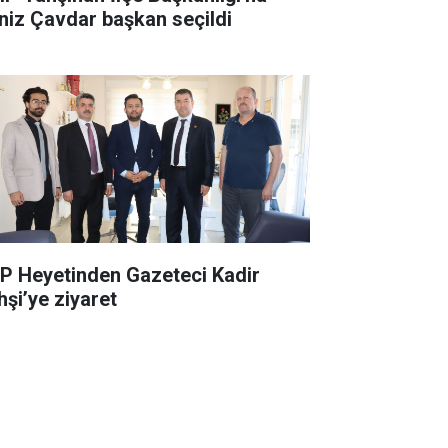
niz Çavdar başkan seçildi
P Heyetinden Gazeteci Kadir
hşi’ye ziyaret