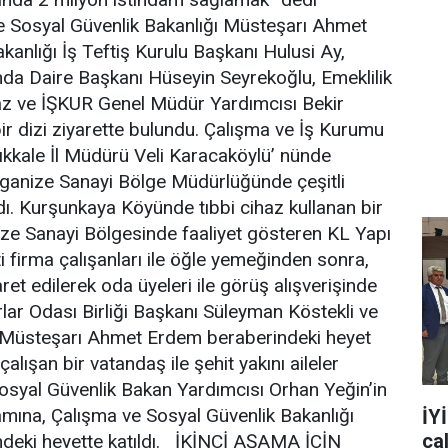
Sosyal Güvenlik Bakanlığı Müsteşarı Ahmet
anlığı İş Teftiş Kurulu Başkanı Hulusi Ay,
nda Daire Başkanı Hüseyin Seyrekoğlu, Emeklilik
az ve İŞKUR Genel Müdür Yardımcısı Bekir
bir dizi ziyarette bulundu. Çalışma ve İş Kurumu
rıkkale İl Müdürü Veli Karacaköylü’ nünde
 Organize Sanayi Bölge Müdürlüğünde çeşitli
ladı. Kurşunkaya Köyünde tıbbi cihaz kullanan bir
ize Sanayi Bölgesinde faaliyet gösteren KL Yapı
i firma çalışanları ile öğle yemeğinden sonra,
ret edilerek oda üyeleri ile görüş alışverişinde
rlar Odası Birliği Başkanı Süleyman Köstekli ve
ı Müsteşarı Ahmet Erdem beraberindeki heyet
çalışan bir vatandaş ile şehit yakını aileler
Sosyal Güvenlik Bakan Yardımcısı Orhan Yeğin’in
gramına, Çalışma ve Sosyal Güvenlik Bakanlığı
İY
ça
deki heyette katıldı. İKİNCİ AŞAMA İÇİN