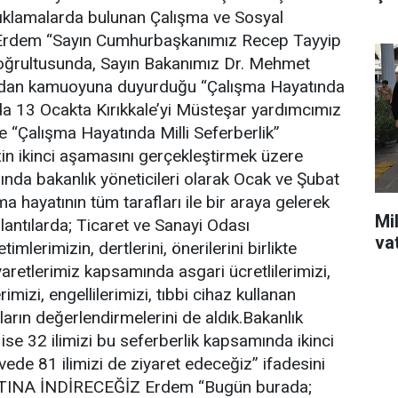
açıklamalarda bulunan Çalışma ve Sosyal
 Erdem “Sayın Cumhurbaşkanımız Recep Tayyip
 doğrultusunda, Sayın Bakanımız Dr. Mehmet
’dan kamuoyuna duyurduğu “Çalışma Hayatında
da 13 Ocakta Kırıkkale’yi Müsteşar yardımcımız
e “Çalışma Hayatında Milli Seferberlik”
in ikinci aşamasını gerçekleştirmek üzere
ında bakanlık yöneticileri olarak Ocak ve Şubat
şma hayatının tüm tarafları ile bir araya gelerek
Mil
plantılarda; Ticaret ve Sanayi Odası
va
mlerimizin, dertlerini, önerilerini birlikte
aretlerimiz kapsamında asgari ücretlilerimizi,
erimizi, engellilerimizi, tıbbi cihaz kullanan
arın değerlendirmelerini de aldık.Bakanlık
 ise 32 ilimizi bu seferberlik kapsamında ikinci
ede 81 ilimizi de ziyaret edeceğiz” ifadesini
LTINA İNDİRECEĞİZ Erdem “Bugün burada;