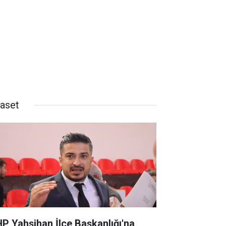
yaset
P Yahşihan İlçe Başkanlığı'na