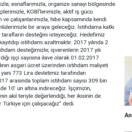
zle, esnaflarımızla, organize sanayi bölgesinde
ilerimizle, KOBİ’lerimizle, aktif iş gücü
 ve çalışanlarımızla, hibe kapsamında kendi
mlülerimizle bir araya geleceğiz. İstihdama katkı
 tarafların desteğini isteyeceğiz. Hedefimiz
yıtdışı istihdamı azaltmaktır. 2017 yılında 2
tihdam desteğimizle; işverenlerin 2017 yılı
tırdığı işçi sayısına ilave olarak 01.02.2017
alının asgari ücret üzerinden istihdam maliyeti
i yani 773 Lira devletimiz tarafından
2017 arasında toplam istihdam sayısı 309 bin
zde 10’ un altına indireceğiz. İşçimizin,
in akıl teriyle değerlendiği, her ikisinin de
Türkiye için çalışacağız” dedi.
An