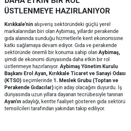
DAHA ETKİN BİR ROL
ÜSTLENMEYE HAZIRLANIYOR
Kırıkkale'nin
alışveriş sektöründeki güçlü yerel
markalarından biri olan Aybimaş, yıllardır perakende
gıda alanında sunduğu hizmetlerle kent ekonomisine
katkı sağlamaya devam ediyor. Gıda ve perakende
sektöründe önemli bir konuma sahip olan
Aybimaş,
şimdi de ekonomi dünyasında daha etkin bir rol
üstlenmeye hazırlanıyor.
Aybimaş Yönetim Kurulu
Başkanı Erol Ayan,
Kırıkkale Ticaret ve Sanayi Odası
(KTSO)
seçimlerinde
1. Meslek Grubu (Toptan ve
Perakende Gıdacılar)
için aday olacağını duyurdu. İş
dünyasında uzun yıllara dayanan tecrübesiyle tanınan
Ayan'ın
adaylığı, kentte faaliyet gösteren gıda sektörü
temsilcileri tarafından yakından takip ediliyor.