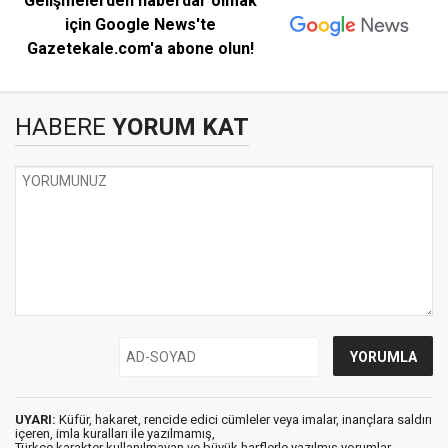
Gelişmelerden haberdar olmak
için Google News'te
Gazetekale.com'a abone olun!
HABERE
YORUM KAT
UYARI:
Küfür, hakaret, rencide edici cümleler veya imalar, inançlara saldırı
içeren, imla kuralları ile yazılmamış,
Türkçe karakter kullanılmayan ve büyük harflerle yazılmış yorumlar