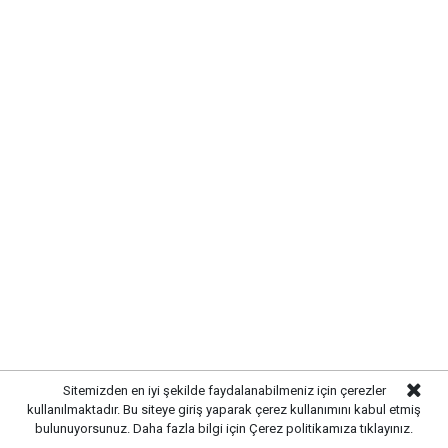
KIRIKKALE’DE HAYVAN SAĞLIĞI
İÇİN ÖNLEMLER ARTIRILDI
Kırıkkale’de hayvan hastalıklarının yayılmasını önlemek
ve hayvancılığın sürdürülebilirliğini sağlamak amacıyla
çalışmalar hız kazandı. Yetkili ekipler, kent genelinde
hayvan sağlığına yönelik kontrollerini artırarak gerekli
tedbirleri uygulamaya başladı.
Sitemizden en iyi şekilde faydalanabilmeniz için çerezler
kullanılmaktadır. Bu siteye giriş yaparak çerez kullanımını kabul etmiş
bulunuyorsunuz. Daha fazla bilgi için
Çerez politikamıza
tıklayınız.
Yürütülen çalışmalar kapsamında işletmelerde sağlık