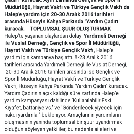
Çadırı" kuracak. Aynı zamanda Gençlik ve Spor İl
Müdürlüğü, Hayrat Vakfı ve Türkiye Gençlik Vakfı da
Halep'e yardım için 20-30 Aralık 2016 tarihleri
arasında Hüseyin Kahya Parkında "Yardım Çadırı"
kuracak.
TOPLUMSAL ŞUUR OLUŞTURMAK
Halep’te yaşanan olaylardan dolayı
Yardımeli Derneği
ile
Vuslat Derneği, Gençlik ve Spor İl Müdürlüğü,
Hayrat Vakfı ve Türkiye Gençlik Vakfı,
Halep'e
yardım için kampanya başlattı. 8-23 Aralık 2016
tarihleri arasında Yardımeli Derneği ile Vuslat Derneği,
20-30 Aralık 2016 tarihleri arasında ise Gençlik ve
Spor İl Müdürlüğü, Hayrat Vakfı ve Türkiye Gençlik
Vakfı, Hüseyin Kahya Parkında 'Yardım Çadırı' kuracak.
Yardım Çadırının açık kaldığı süre zarfında Halep'e
yardım kampanyası dahilinde 'Kullanılabilir Eski
Kıyafet, battaniye vs.' ve 'Gönderilecek yiyecek için
nakdi yardımlar' bekleniyor. Amaçlarının yardımların
oluşmasının yanında toplumsal bir şuur uyandırmak
olduğun söyleyen yetkililer, bu nedenle aileleri ve