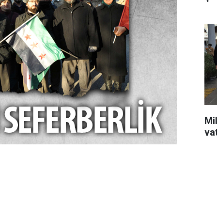
Mil
va