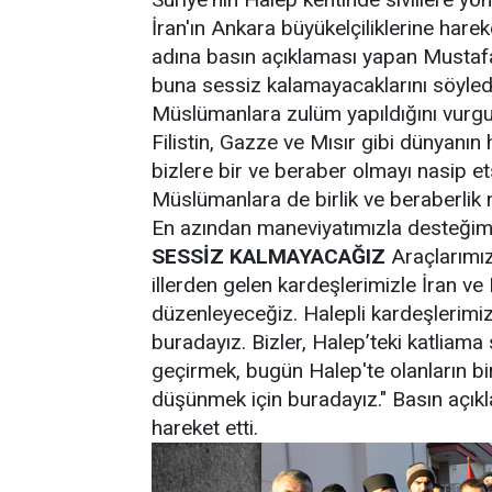
İran'ın Ankara büyükelçiliklerine har
adına basın açıklaması yapan Mustafa 
buna sessiz kalamayacaklarını söyle
Müslümanlara zulüm yapıldığını vurgu
Filistin, Gazze ve Mısır gibi dünyanın 
bizlere bir ve beraber olmayı nasip et
Müslümanlara de birlik ve beraberlik na
En azından maneviyatımızla desteğim
SESSİZ KALMAYACAĞIZ
Araçlarımız
illerden gelen kardeşlerimizle İran ve
düzenleyeceğiz. Halepli kardeşlerim
buradayız. Bizler, Halep’teki katliam
geçirmek, bugün Halep'te olanların bi
düşünmek için buradayız." Basın açıkl
hareket etti.