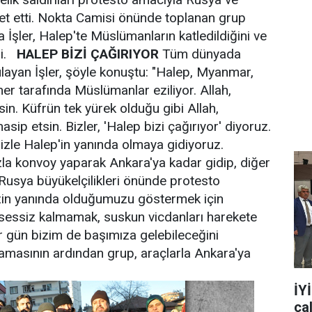
eket etti. Nokta Camisi önünde toplanan grup
İşler, Halep'te Müslümanların katledildiğini ve
di.
HALEP BİZİ ÇAĞIRIYOR
Tüm dünyada
layan İşler, şöyle konuştu: "Halep, Myanmar,
her tarafında Müslümanlar eziliyor. Allah,
sin. Küfrün tek yürek olduğu gibi Allah,
sip etsin. Bizler, 'Halep bizi çağırıyor' diyoruz.
izle Halep'in yanında olmaya gidiyoruz.
la konvoy yaparak Ankara'ya kadar gidip, diğer
 Rusya büyükelçilikleri önünde protesto
izin yanında olduğumuzu göstermek için
a sessiz kalmamak, suskun vicdanları harekete
r gün bizim de başımıza gelebileceğini
amasının ardından grup, araçlarla Ankara'ya
İY
ça