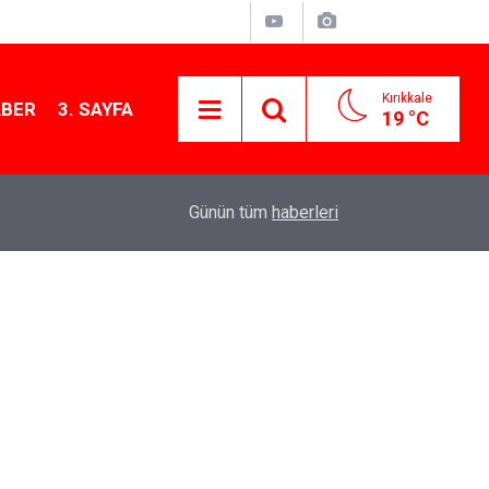
Kırıkkale
ABER
3. SAYFA
19 °C
12:26
Kırıkkale Çalılıöz Mahallesi'nde altyapı çalışma
Günün tüm
haberleri