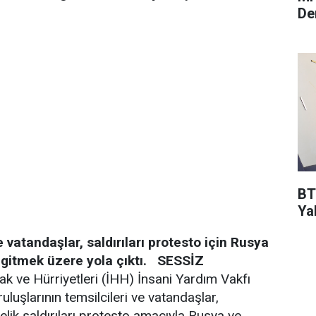
De
BT
Ya
e vatandaşlar, saldırıları protesto için Rusya
 gitmek üzere yola çıktı.
SESSİZ
ak ve Hürriyetleri (İHH) İnsani Yardım Vakfı
luşlarının temsilcileri ve vatandaşlar,
nelik saldırıları protesto amacıyla Rusya ve