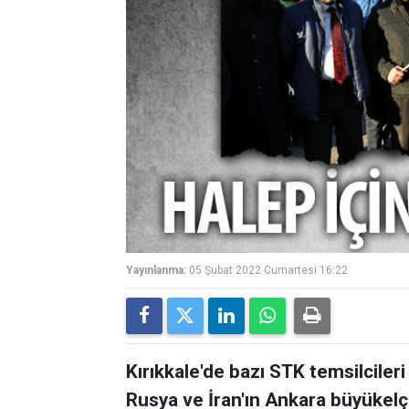
Yayınlanma:
05 Şubat 2022 Cumartesi 16:22
Kırıkkale'de bazı STK temsilcileri 
Rusya ve İran'ın Ankara büyükelçi