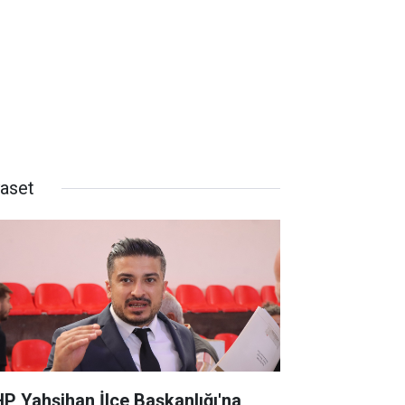
yaset
P Yahşihan İlçe Başkanlığı'na