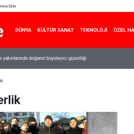
itene Ekle
DÜNYA
KÜLTÜR SANAT
TEKNOLOJI
ÖZEL H
le yakınlarında doğanın büyüleyici güzelliği
ik
rlik