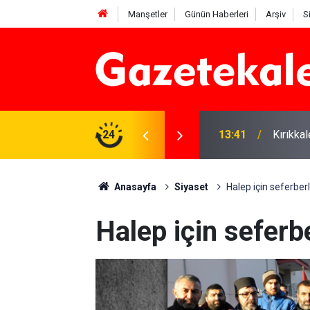
Manşetler
Günün Haberleri
Arşiv
S
 Deniz Çavdar başkan seçildi
24
13:41
Kırıkka
Anasayfa
Siyaset
Halep için seferberl
Halep için seferbe