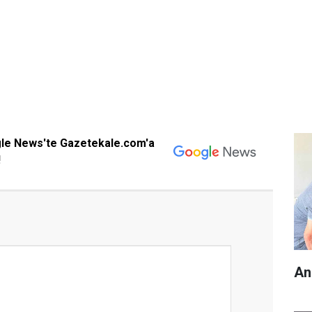
gle News'te Gazetekale.com'a
!
An