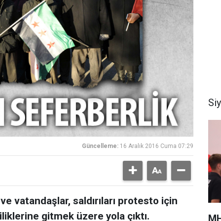
Si
Güncelleme:
16 Aralık 2016 Cuma 07:29
ve vatandaşlar, saldırıları protesto için
liklerine gitmek üzere yola çıktı.
MH