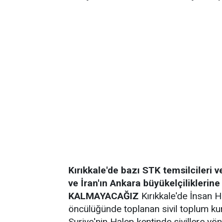
Kırıkkale'de bazı STK temsilcileri v
ve İran'ın Ankara büyükelçiliklerine
KALMAYACAĞIZ
Kırıkkale'de İnsan H
öncülüğünde toplanan sivil toplum kuru
Suriye'nin Halep kentinde sivillere yö