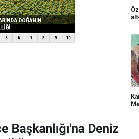
Öz
alt
Ka
Me
e Başkanlığı'na Deniz