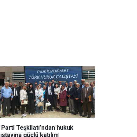
İ Parti Teşkilatı’ndan hukuk
lıştayına güçlü katılım