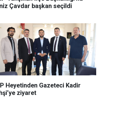
niz Çavdar başkan seçildi
P Heyetinden Gazeteci Kadir
hşi’ye ziyaret