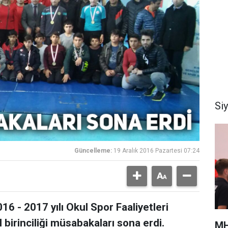
Si
Güncelleme:
19 Aralık 2016 Pazartesi 07:24
6 - 2017 yılı Okul Spor Faaliyetleri
 birinciliği müsabakaları sona erdi.
MH