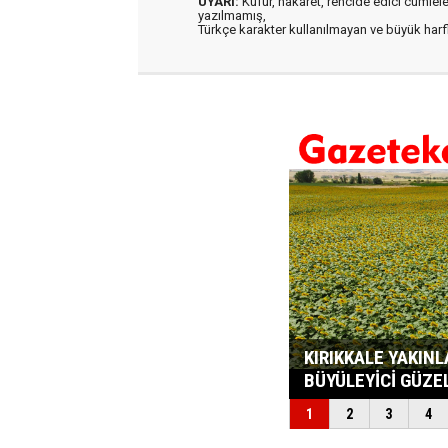
UYARI:
Küfür, hakaret, rencide edici cümleler 
yazılmamış,
Türkçe karakter kullanılmayan ve büyük har