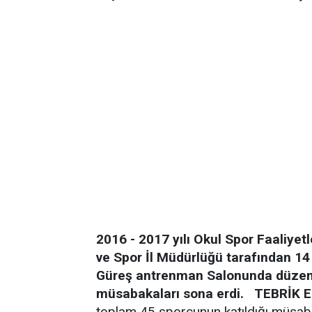
2016 - 2017 yılı Okul Spor Faaliyet
ve Spor İl Müdürlüğü tarafından 14
Güreş antrenman Salonunda düzenlen
müsabakaları sona erdi.
TEBRİK E
toplam 45 sporcunun katıldığı müsab