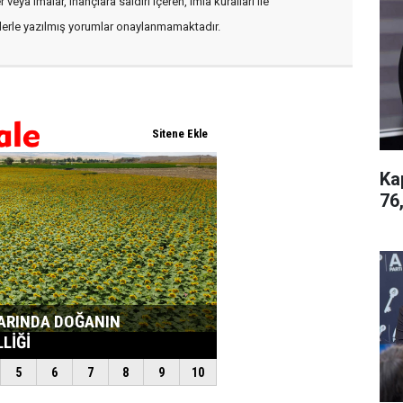
veya imalar, inançlara saldırı içeren, imla kuralları ile
flerle yazılmış yorumlar onaylanmamaktadır.
Ka
76