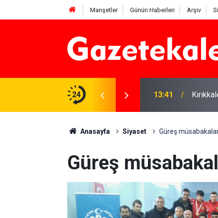
Manşetler
Günün Haberleri
Arşiv
S
 Deniz Çavdar başkan seçildi
24
13:41
Kırıkka
Anasayfa
Siyaset
Güreş müsabakaları
Güreş müsabakala