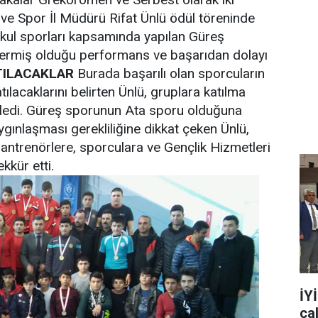
i ve Spor İl Müdürü Rifat Ünlü ödül töreninde
kul sporları kapsamında yapılan Güreş
ermiş olduğu performans ve başarıdan dolayı
TILACAKLAR
Burada başarılı olan sporcuların
lacaklarını belirten Ünlü, gruplara katılma
iledi. Güreş sporunun Ata sporu olduğuna
ygınlaşması gerekliliğine dikkat çeken Ünlü,
trenörlere, sporculara ve Gençlik Hizmetleri
kkür etti.
İY
ça