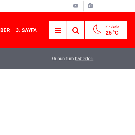
Kırıkkale
ABER
3. SAYFA
26 °C
12:26
Kırıkkale Çalılıöz Mahallesi'nde altyapı çalışma
Günün tüm
haberleri