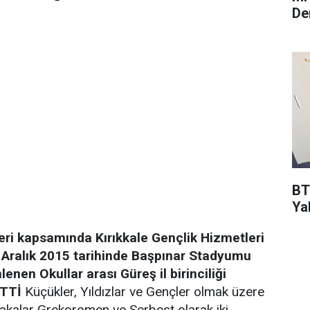
De
BT
Ya
leri kapsamında Kırıkkale Gençlik Hizmetleri
 Aralık 2015 tarihinde Başpınar Stadyumu
en Okullar arası Güreş il birinciliği
TTİ
Küçükler, Yıldızlar ve Gençler olmak üzere
akalar Grekoromen ve Serbest olarak iki