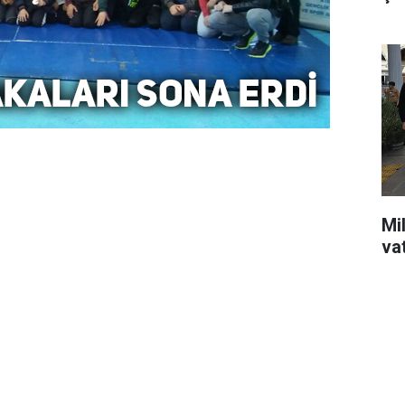
Mil
va