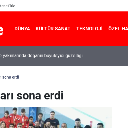
itene Ekle
DÜNYA
KÜLTÜR SANAT
TEKNOLOJI
ÖZEL H
le yakınlarında doğanın büyüleyici güzelliği
 sona erdi
rı sona erdi