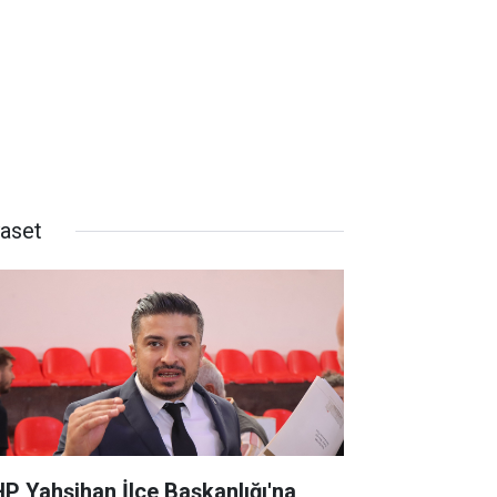
yaset
P Yahşihan İlçe Başkanlığı'na