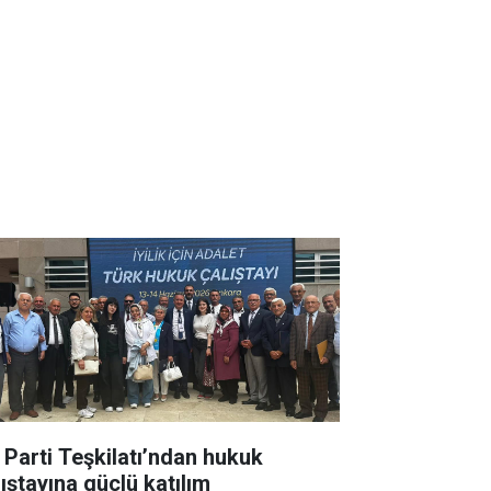
İ Parti Teşkilatı’ndan hukuk
lıştayına güçlü katılım