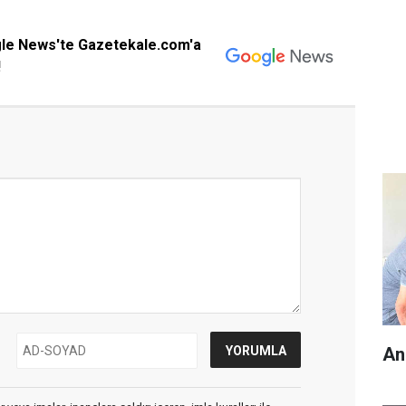
gle News'te Gazetekale.com'a
!
An