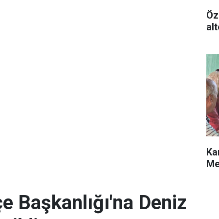
Öz
alt
Ka
Me
e Başkanlığı'na Deniz