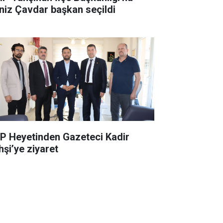
niz Çavdar başkan seçildi
P Heyetinden Gazeteci Kadir
hşi’ye ziyaret