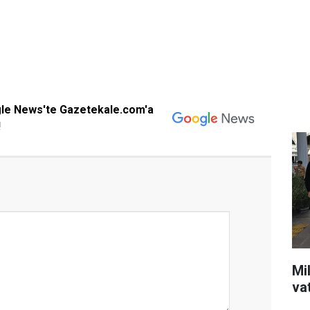
gle News'te Gazetekale.com'a
!
Mil
va