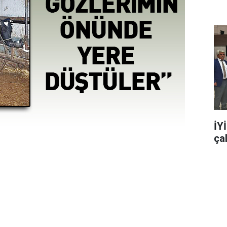
İY
ça