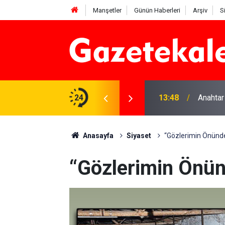
Manşetler
Günün Haberleri
Arşiv
S
na Beyaz Listeden aday
24
13:48
Anahtar
Anasayfa
Siyaset
“Gözlerimin Önünde
“Gözlerimin Önün