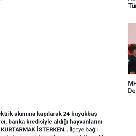
Tü
MH
De
lektrik akımına kapılarak 24 büyükbaş
cı, banka kredisiyle aldığı hayvanlarını
KURTARMAK İSTERKEN…
İlçeye bağlı