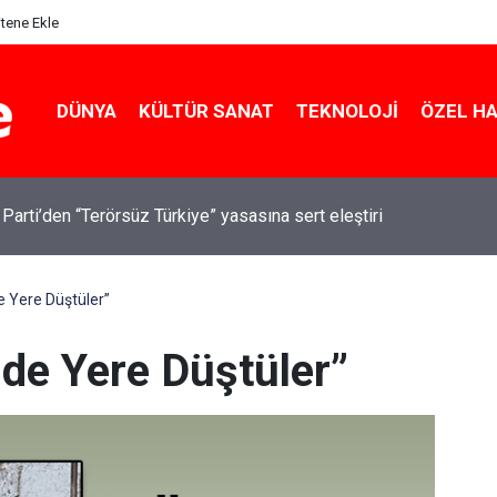
itene Ekle
DÜNYA
KÜLTÜR SANAT
TEKNOLOJI
ÖZEL H
 Parti’den “Terörsüz Türkiye” yasasına sert eleştiri
 Yere Düştüler”
de Yere Düştüler”