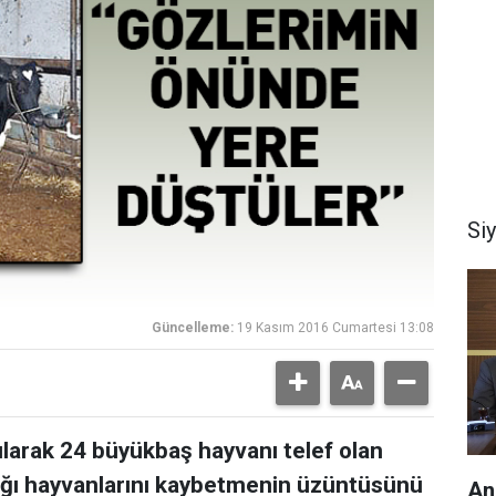
Si
Güncelleme:
19 Kasım 2016 Cumartesi 13:08
ılarak 24 büyükbaş hayvanı telef olan
ldığı hayvanlarını kaybetmenin üzüntüsünü
An