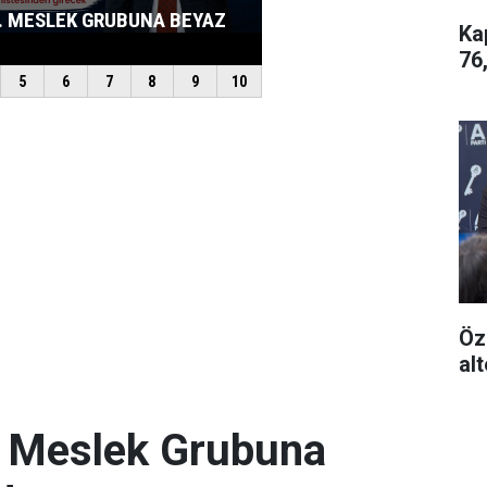
Ka
76
Öz
alt
. Meslek Grubuna