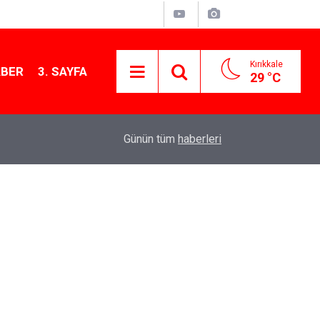
Kırıkkale
ABER
3. SAYFA
29 °C
13:07
Kırıkkale’de hayvan hastalıklarına karşı denetimler
Günün tüm
haberleri