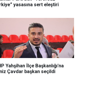
rkiye” yasasına sert eleştiri
P Yahşihan İlçe Başkanlığı'na
niz Çavdar başkan seçildi