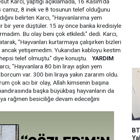
sut Karcı, yaptığı açıklamada, 16 Kasım'da
 8 camız, 8 inek ve 8 tosunun telef olduğunu
ldığını belirten Karcı, "Hayvanlarıma yem
r bir yere düştüler. 15 ay önce banka kredisiyle
madım. Bu olay beni çok etkiledi." dedi. Karcı,
atarak, "Hayvanları kurtarmaya çalışırken bizleri
ım ancak yetişemedim. Yukarıdan kabloyu kestim
hepsi telef olmuştu." diye konuştu.
YARDIM
arcı, "Hayvanlara 80 bin lirayı aşkın yem
 borcum var. 300 bin liraya yakın zararım oldu.
urum çok acı bir olay, Allah kimsenin başına
ı, mandırasında başka büyükbaş hayvanların da
ya rağmen besiciliğe devam edeceğini
BT
Ya