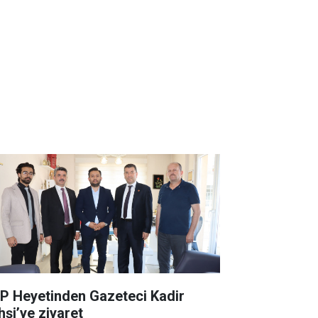
P Heyetinden Gazeteci Kadir
hşi’ye ziyaret