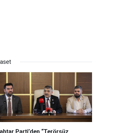
yaset
ahtar Parti’den “Terörsüz