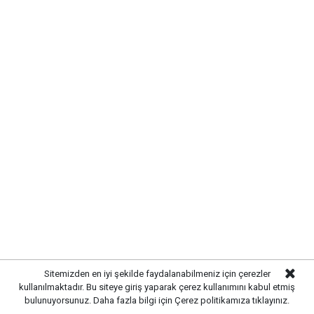
Gazetekale.com
Haber Merkezi
Kırıkkale’de hayvan sağlığını tehdit eden hastalıklara
karşı önlemler artırıldı. Tarım ve hayvancılık
alanında güvenliği sağlamak amacıyla ekipler
tarafından denetim ve kontrol çalışmaları
yoğunlaştırıldı.
Sitemizden en iyi şekilde faydalanabilmeniz için çerezler
kullanılmaktadır. Bu siteye giriş yaparak çerez kullanımını kabul etmiş
bulunuyorsunuz. Daha fazla bilgi için
Çerez politikamıza
tıklayınız.