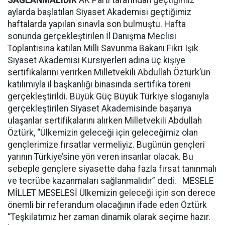
SAĞLANMALIDIR
AK Parti tarafından geçtiğimiz
aylarda başlatılan Siyaset Akademisi geçtiğimiz
haftalarda yapılan sınavla son bulmuştu. Hafta
sonunda gerçekleştirilen İl Danışma Meclisi
Toplantısına katılan Milli Savunma Bakanı Fikri Işık
Siyaset Akademisi Kursiyerleri adına üç kişiye
sertifikalarını verirken Milletvekili Abdullah Öztürk’ün
katılımıyla il başkanlığı binasında sertifika töreni
gerçekleştirildi. Büyük Güç Büyük Türkiye sloganıyla
gerçekleştirilen Siyaset Akademisinde başarıya
ulaşanlar sertifikalarını alırken Milletvekili Abdullah
Öztürk, “Ülkemizin geleceği için geleceğimiz olan
gençlerimize fırsatlar vermeliyiz. Bugünün gençleri
yarının Türkiye’sine yön veren insanlar olacak. Bu
sebeple gençlere siyasette daha fazla fırsat tanınmalı
ve tecrübe kazanmaları sağlanmalıdır” dedi. MESELE
MİLLET MESELESİ Ülkemizin geleceği için son derece
önemli bir referandum olacağının ifade eden Öztürk
“Teşkilatımız her zaman dinamik olarak seçime hazır.