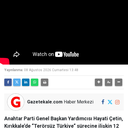
Yayınlanma:
08 Ağustos 2026 Cumartesi 13:48
Gazetekale.com
Haber Merkezi
Anahtar Parti Genel Başkan Yardımcısı Hayati Çetin,
Kırıkkale’de “Terörsüz Türkiye” sürecine ilişkin 12