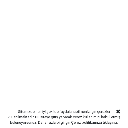
YENİ Parti Kırıkkale Teşkilatı
Balışeyh’te çiftçilerle buluştu
Sitemizden en iyi şekilde faydalanabilmeniz için çerezler
kullanılmaktadır. Bu siteye giriş yaparak çerez kullanımını kabul etmiş
bulunuyorsunuz. Daha fazla bilgi için
Çerez politikamıza
tıklayınız.
Yayınlanma:
07 Ağustos 2026 Cuma 10:44