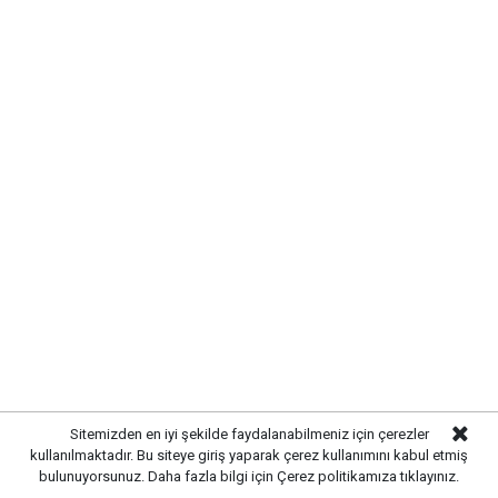
UYARI:
Küfür, hakaret, rencide edici cümleler veya imalar, inançlara saldırı
içeren, imla kuralları ile yazılmamış,
Türkçe karakter kullanılmayan ve büyük harflerle yazılmış yorumlar
onaylanmamaktadır.
Sitemizden en iyi şekilde faydalanabilmeniz için çerezler
kullanılmaktadır. Bu siteye giriş yaparak çerez kullanımını kabul etmiş
bulunuyorsunuz. Daha fazla bilgi için
Çerez politikamıza
tıklayınız.