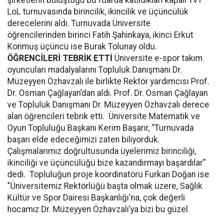
şirketlerin buluştuğu bu fuarda katıldıkları kapalı 1v1
LoL turnuvasında birincilik, ikincilik ve üçüncülük
derecelerini aldı. Turnuvada Üniversite
öğrencilerinden birinci Fatih Şahinkaya, ikinci Erkut
Konmuş üçüncü ise Burak Tolunay oldu.
ÖĞRENCİLERİ TEBRİK ETTİ
Üniversite e-spor takım
oyuncuları madalyalarını Topluluk Danışmanı Dr.
Müzeyyen Özhavzalı ile birlikte Rektör yardımcısı Prof.
Dr. Osman Çağlayan’dan aldı. Prof. Dr. Osman Çağlayan
ve Topluluk Danışmanı Dr. Müzeyyen Özhavzalı derece
alan öğrencileri tebrik etti. Üniversite Matematik ve
Oyun Topluluğu Başkanı Kerim Başarır, “Turnuvada
başarı elde edeceğimizi zaten biliyorduk.
Çalışmalarımız doğrultusunda üyelerimiz birinciliği,
ikinciliği ve üçüncülüğü bize kazandırmayı başardılar"
dedi. Topluluğun proje koordinatörü Furkan Doğan ise
"Üniversitemiz Rektörlüğü başta olmak üzere, Sağlık
Kültür ve Spor Dairesi Başkanlığı'na, çok değerli
hocamız Dr. Müzeyyen Özhavzalı’ya bizi bu güzel