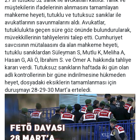
27'si tutuklu 52 sanık ile avukatları katıldı. Tanık ve
müştekilerin ifadelerinin alınmasını tamamlayan
mahkeme heyeti, tutuklu ve tutuksuz sanıklar ile
avukatlarının savunmalarını aldı. Avukatlar,
tutuklulukta geçen süre göz önünde bulundurularak,
müvekkillerinin tahliyelerini talep etti. Cumhuriyet
savcısının mütalaasını da alan mahkeme heyeti,
tutuklu sanıklardan Süleyman S, Mutlu K, Meliha A,
Hasan G, Ali Ö, İbrahim S. ve Ömer A. hakkında tahliye
kararı verdi. Tutuksuz sanıkların haftada iki gün olan
adli kontrollerinin bir güne indirilmesine hükmeden
heyet, dosyadaki eksiklerin tamamlanması için
duruşmayı 28-29-30 Mart'a erteledi.