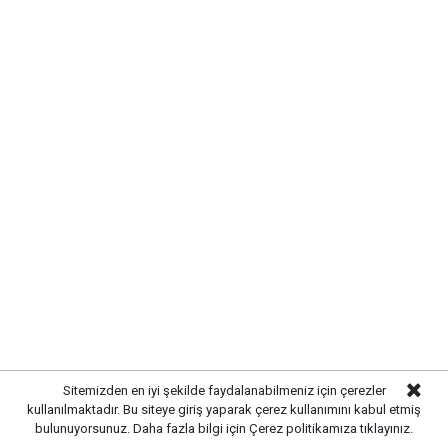
KIRIKKALE’DE HAYVAN SAĞLIĞI
İÇİN ÖNLEMLER ARTIRILDI
Kırıkkale’de hayvan hastalıklarının yayılmasını önlemek
ve hayvancılığın sürdürülebilirliğini sağlamak amacıyla
çalışmalar hız kazandı. Yetkili ekipler, kent genelinde
hayvan sağlığına yönelik kontrollerini artırarak gerekli
Sitemizden en iyi şekilde faydalanabilmeniz için çerezler
tedbirleri uygulamaya başladı.
kullanılmaktadır. Bu siteye giriş yaparak çerez kullanımını kabul etmiş
bulunuyorsunuz. Daha fazla bilgi için
Çerez politikamıza
tıklayınız.