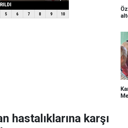
Öz
alt
Ka
Me
an hastalıklarına karşı