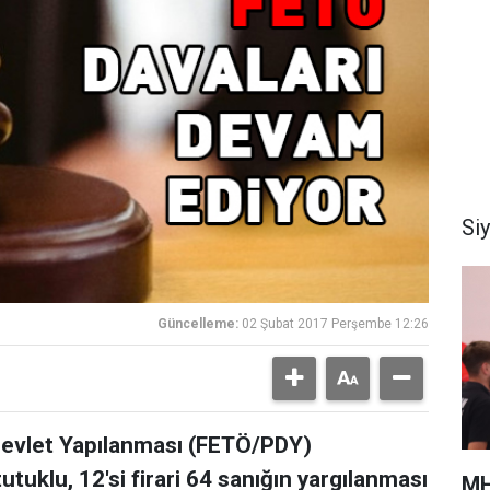
Si
Güncelleme:
02 Şubat 2017 Perşembe 12:26
 Devlet Yapılanması (FETÖ/PDY)
tuklu, 12'si firari 64 sanığın yargılanması
MH