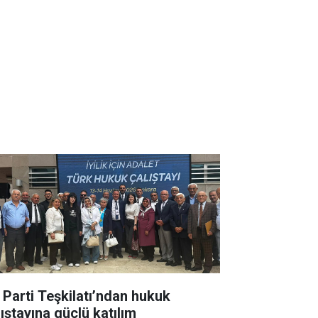
İ Parti Teşkilatı’ndan hukuk
lıştayına güçlü katılım