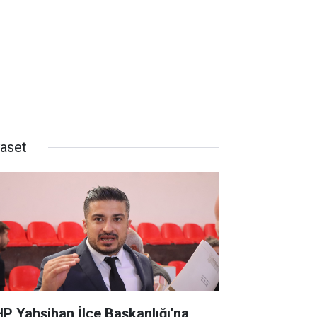
yaset
P Yahşihan İlçe Başkanlığı'na