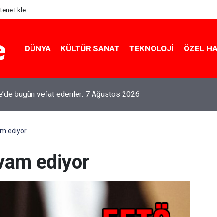
itene Ekle
DÜNYA
KÜLTÜR SANAT
TEKNOLOJI
ÖZEL H
le’de bugün vefat edenler: 7 Ağustos 2026
am ediyor
vam ediyor