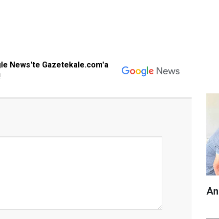
gle News'te Gazetekale.com'a
!
An