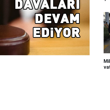
Mil
va