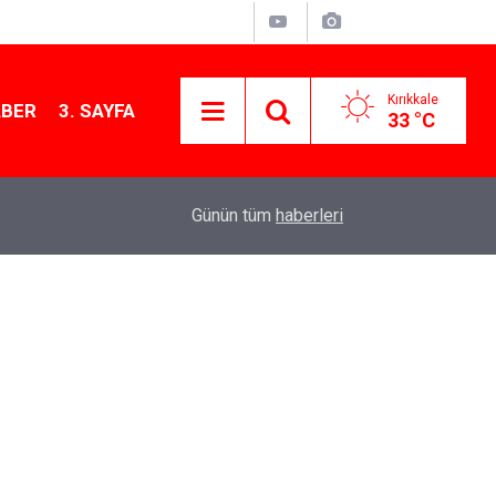
Kırıkkale
ABER
3. SAYFA
33 °C
11:21
MKE’nin Yerli Savunma Teknolojileri Dünya Sah
Günün tüm
haberleri