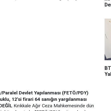
De
BT
Ya
tü/Paralel Devlet Yapılanması (FETÖ/PDY)
klu, 12'si firari 64 sanığın yargılanması
DEĞİL
Kırıkkale Ağır Ceza Mahkemesinde dün