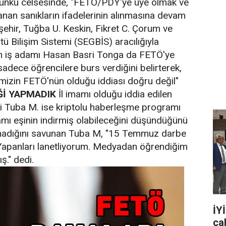
ünkü celsesinde, "FETÖ/PDY'ye üye olmak ve
lanan sanıkların ifadelerinin alınmasına devam
ırşehir, Tuğba U. Keskin, Fikret C. Çorum ve
 Bilişim Sistemi (SEGBİS) aracılığıyla
dan iş adamı Hasan Basri Tonga da FETÖ'ye
sadece öğrencilere burs verdiğini belirterek,
timizin FETÖ'nün olduğu iddiası doğru değil"
Ğİ YAPMADIK
İl imamı olduğu iddia edilen
i Tuba M. ise kriptolu haberleşme programı
mı eşinin indirmiş olabileceğini düşündüğünü
apmadığını savunan Tuba M, "15 Temmuz darbe
. Yapanları lanetliyorum. Medyadan öğrendiğim
ş." dedi.
İY
ça