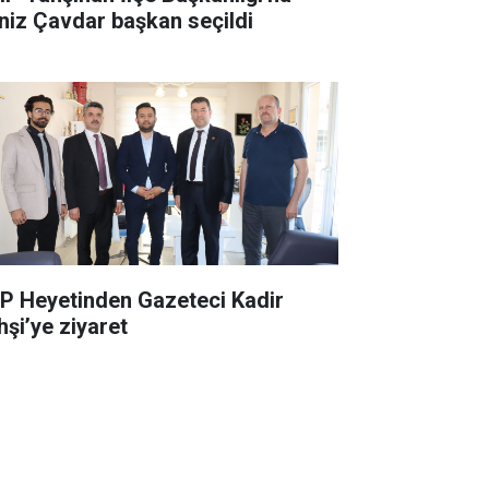
niz Çavdar başkan seçildi
P Heyetinden Gazeteci Kadir
hşi’ye ziyaret