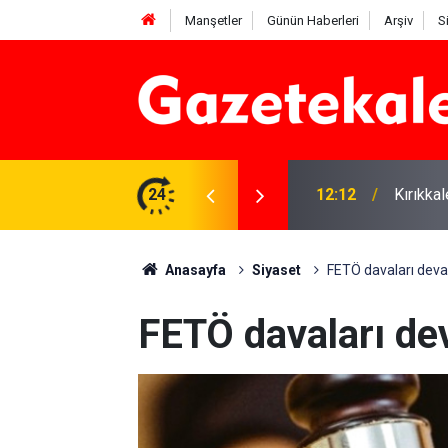
Manşetler
Günün Haberleri
Arşiv
S
 karşı denetimler artırıldı
24
12:12
Kırıkka
Anasayfa
Siyaset
FETÖ davaları dev
FETÖ davaları de