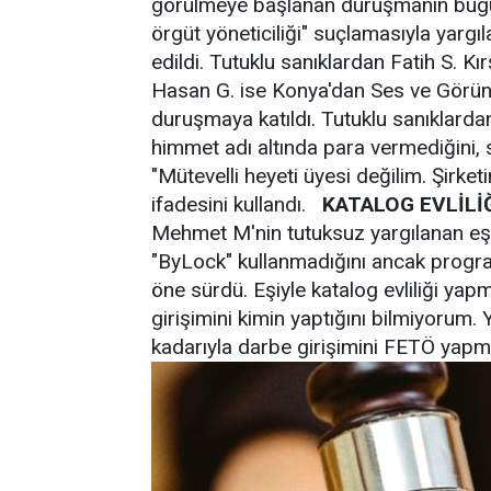
görülmeye başlanan duruşmanın bug
örgüt yöneticiliği" suçlamasıyla yargı
edildi. Tutuklu sanıklardan Fatih S. K
Hasan G. ise Konya'dan Ses ve Görüntü
duruşmaya katıldı. Tutuklu sanıklar
himmet adı altında para vermediğini, 
"Mütevelli heyeti üyesi değilim. Şirke
ifadesini kullandı.
KATALOG EVLİLİ
Mehmet M'nin tutuksuz yargılanan eş
"ByLock" kullanmadığını ancak progra
öne sürdü. Eşiyle katalog evliliği y
girişimini kimin yaptığını bilmiyorum
kadarıyla darbe girişimini FETÖ yapmı