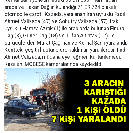
Kemal Şanlı yönetimindeki 06 DH 8381 hafif ticari
araca ve Hakan Dağ'ın kulandığı 71 ER 724 plakalı
otomobile çarptı. Kazada, yaralanan İran uyruklu Fadıl
Ahmet Valizada (47) ve Sohutry Valizada (57), Irak
uyruklu Hamza Azrak (1) ile araçlarda bulunan Elnura
Dağ (3), Güner Dağ (18) ve Tufan Altıntaş (17) ile
sürücülerden Murat Çağman ve Kemal Şanlı yaralandı.
Kentteki çeşitli hastanelere kaldırılan yaralılardan Fadıl
Ahmet Valizada, müdahaleye rağmen kurtarılamadı.
Kaza anı MOBESE kameralarınca kaydedildi.