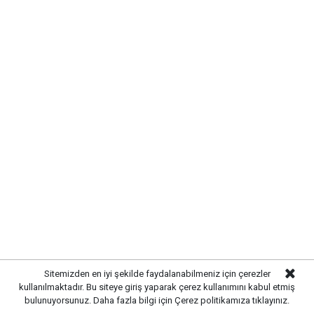
SIRADA YOL VE ÇEVRE
DÜZENLEMESİ VAR
Sitemizden en iyi şekilde faydalanabilmeniz için çerezler
kullanılmaktadır. Bu siteye giriş yaparak çerez kullanımını kabul etmiş
Altyapı çalışmalarının tamamlanmasının ardından
bulunuyorsunuz. Daha fazla bilgi için
Çerez politikamıza
tıklayınız.
ekipler, üstyapı çalışmalarına hazırlanıyor. Yol