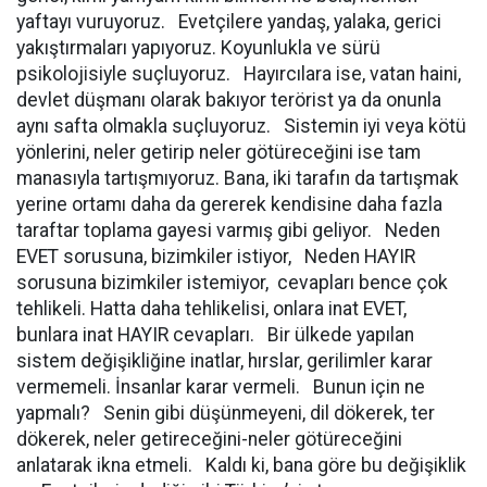
yaftayı vuruyoruz. Evetçilere yandaş, yalaka, gerici
yakıştırmaları yapıyoruz. Koyunlukla ve sürü
psikolojisiyle suçluyoruz. Hayırcılara ise, vatan haini,
devlet düşmanı olarak bakıyor terörist ya da onunla
aynı safta olmakla suçluyoruz. Sistemin iyi veya kötü
yönlerini, neler getirip neler götüreceğini ise tam
manasıyla tartışmıyoruz. Bana, iki tarafın da tartışmak
yerine ortamı daha da gererek kendisine daha fazla
taraftar toplama gayesi varmış gibi geliyor. Neden
EVET sorusuna, bizimkiler istiyor, Neden HAYIR
sorusuna bizimkiler istemiyor, cevapları bence çok
tehlikeli. Hatta daha tehlikelisi, onlara inat EVET,
bunlara inat HAYIR cevapları. Bir ülkede yapılan
sistem değişikliğine inatlar, hırslar, gerilimler karar
vermemeli. İnsanlar karar vermeli. Bunun için ne
yapmalı? Senin gibi düşünmeyeni, dil dökerek, ter
dökerek, neler getireceğini-neler götüreceğini
anlatarak ikna etmeli. Kaldı ki, bana göre bu değişiklik