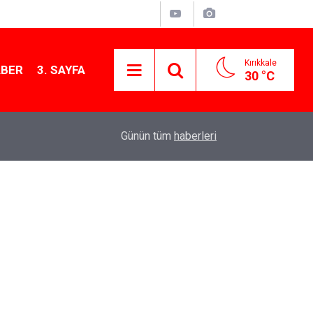
Kırıkkale
ABER
3. SAYFA
30 °C
11:21
MKE’nin Yerli Savunma Teknolojileri Dünya Sah
Günün tüm
haberleri