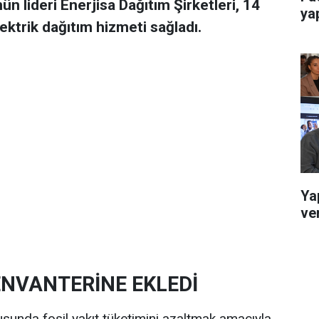
ün lideri Enerjisa Dağıtım Şirketleri, 14
ya
ektrik dağıtım hizmeti sağladı.
Ya
ver
ENVANTERİNE EKLEDİ
usunda fosil yakıt tüketimini azaltmak amacıyla