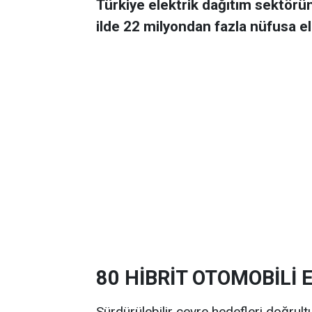
Türkiye elektrik dağıtım sektörün
ilde 22 milyondan fazla nüfusa el
80 HİBRİT OTOMOBİLİ 
Sürdürülebilir çevre hedefleri doğrult