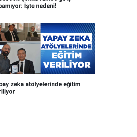
pamıyor: İşte nedeni!
pay zeka atölyelerinde eğitim
iliyor