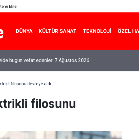
itene Ekle
DÜNYA
KÜLTÜR SANAT
TEKNOLOJI
ÖZEL H
le’de bugün vefat edenler: 7 Ağustos 2026
trikli filosunu devreye aldı
trikli filosunu