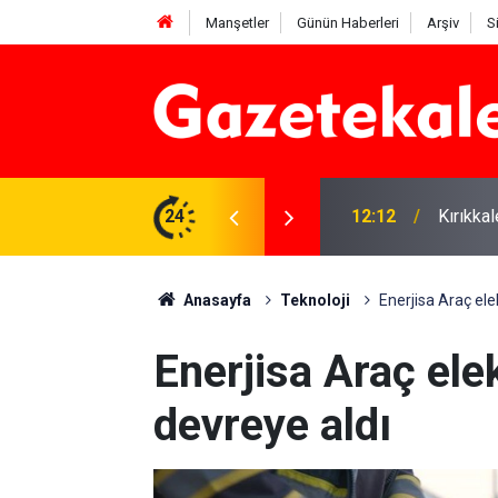
Manşetler
Günün Haberleri
Arşiv
S
 karşı denetimler artırıldı
24
12:12
Kırıkka
Anasayfa
Teknoloji
Enerjisa Araç elek
Enerjisa Araç elek
devreye aldı