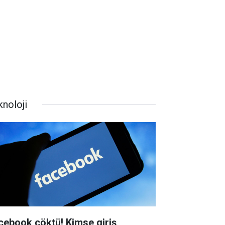
knoloji
cebook çöktü! Kimse giriş