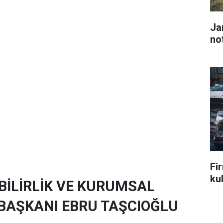
Ja
no
Fi
kul
BİLİRLİK VE KURUMSAL
BAŞKANI EBRU TAŞCIOĞLU