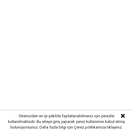
oluşturuldu. Tamamlanan altyapı sayesinde
yağışlardan kaynaklanabilecek olumsuzlukların önüne
geçilmesi ve vatandaşların daha konforlu bir yaşam
alanına kavuşması amaçlanıyor.
Sitemizden en iyi şekilde faydalanabilmeniz için çerezler
kullanılmaktadır. Bu siteye giriş yaparak çerez kullanımını kabul etmiş
bulunuyorsunuz. Daha fazla bilgi için
Çerez politikamıza
tıklayınız.