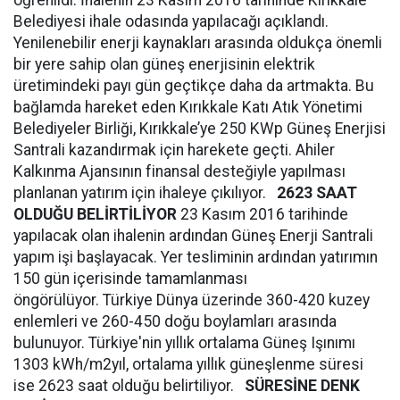
öğrenildi. İhalenin 23 Kasım 2016 tarihinde Kırıkkale
Belediyesi ihale odasında yapılacağı açıklandı.
Yenilenebilir enerji kaynakları arasında oldukça önemli
bir yere sahip olan güneş enerjisinin elektrik
üretimindeki payı gün geçtikçe daha da artmakta. Bu
bağlamda hareket eden Kırıkkale Katı Atık Yönetimi
Belediyeler Birliği, Kırıkkale’ye 250 KWp Güneş Enerjisi
Santrali kazandırmak için harekete geçti. Ahiler
Kalkınma Ajansının finansal desteğiyle yapılması
planlanan yatırım için ihaleye çıkılıyor.
2623 SAAT
OLDUĞU BELİRTİLİYOR
23 Kasım 2016 tarihinde
yapılacak olan ihalenin ardından Güneş Enerji Santrali
yapım işi başlayacak. Yer tesliminin ardından yatırımın
150 gün içerisinde tamamlanması
öngörülüyor. Türkiye Dünya üzerinde 360-420 kuzey
enlemleri ve 260-450 doğu boylamları arasında
bulunuyor. Türkiye'nin yıllık ortalama Güneş Işınımı
1303 kWh/m2yıl, ortalama yıllık güneşlenme süresi
ise 2623 saat olduğu belirtiliyor.
SÜRESİNE DENK