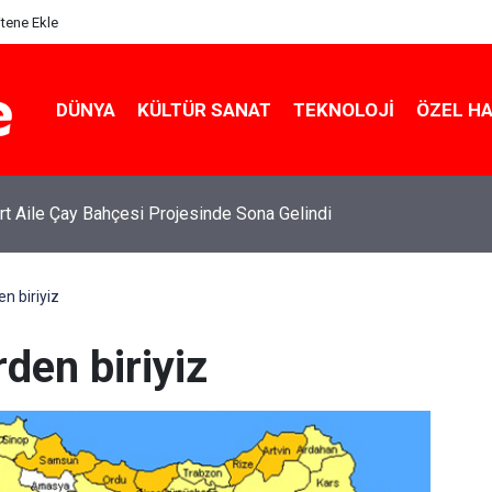
itene Ekle
DÜNYA
KÜLTÜR SANAT
TEKNOLOJI
ÖZEL H
rt Aile Çay Bahçesi Projesinde Sona Gelindi
en biriyiz
rden biriyiz