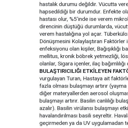
hastalık durumu değildir. Vücutta ver
hapsedildiği bir durumdur. Enfekte olan
hastası olur, %5’inde ise verem mikro
direncinin düştüğü durumlarda, vücu
verem hastalığına yol açar. Tüberkül
Dönüşmesini Kolaylaştıran Faktörler is
enfeksiyonu olan kişiler, Bağışıklığı ba
mellitus, kronik böbrek yetmezliği, l
olanlar, Sigara içenler, ilaç bağımlılığ
BULAŞTIRICILIĞI ETKİLEYEN FAK
vurgulayan Turan, Hastaya ait faktörle
fazla olması bulaşmayı artırır (yayma 
diğer materyallerden aerosol oluşması
bulaşmayı artırır. Basilin canlılığı bul
azalır). Basilin virülansı bulaşmayı etk
havalandırılması basili seyreltir. Hav
geçirmeden ya da UV uygulamadan tekra