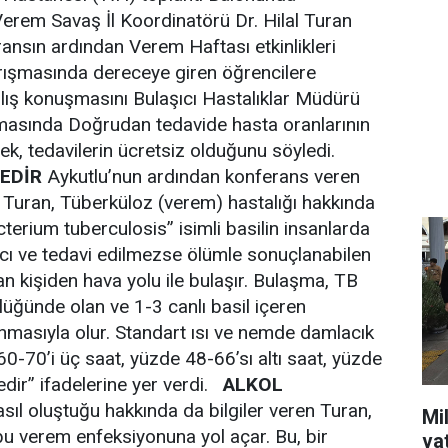
 Verem Savaş İl Koordinatörü Dr. Hilal Turan
eransın ardından Verem Haftası etkinlikleri
rışmasında dereceye giren öğrencilere
ılış konuşmasını Bulaşıcı Hastalıklar Müdürü
masında Doğrudan tedavide hasta oranlarının
ek, tedavilerin ücretsiz olduğunu söyledi.
EDİR
Aykutlu’nun ardından konferans veren
 Turan, Tüberküloz (verem) hastalığı hakkında
terium tuberculosis” isimli basilin insanlarda
şıcı ve tedavi edilmezse ölümle sonuçlanabilen
olan kişiden hava yolu ile bulaşır. Bulaşma, TB
lüğünde olan ve 1-3 canlı basil içeren
unmasıyla olur. Standart ısı ve nemde damlacık
60-70’i üç saat, yüzde 48-66’sı altı saat, yüzde
edir” ifadelerine yer verdi.
ALKOL
sıl oluştuğu hakkında da bilgiler veren Turan,
Mil
u verem enfeksiyonuna yol açar. Bu, bir
va