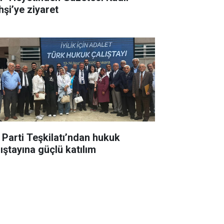
hşi’ye ziyaret
İ Parti Teşkilatı’ndan hukuk
lıştayına güçlü katılım