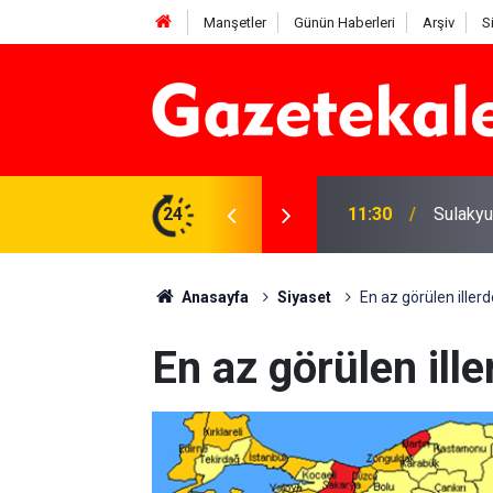
Manşetler
Günün Haberleri
Arşiv
S
r: 6 Ağustos 2026
24
11:30
Sulakyu
Anasayfa
Siyaset
En az görülen illerd
En az görülen ille