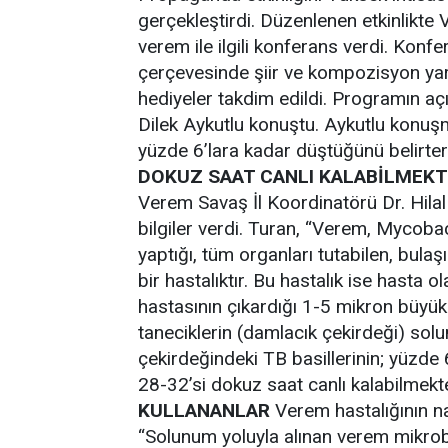
gerçekleştirdi. Düzenlenen etkinlikte
verem ile ilgili konferans verdi. Konf
çerçevesinde şiir ve kompozisyon ya
hediyeler takdim edildi. Programın aç
Dilek Aykutlu konuştu. Aykutlu konuş
yüzde 6’lara kadar düştüğünü belirter
DOKUZ SAAT CANLI KALABİLMEKT
Verem Savaş İl Koordinatörü Dr. Hilal
bilgiler verdi. Turan, “Verem, Mycobac
yaptığı, tüm organları tutabilen, bula
bir hastalıktır. Bu hastalık ise hasta 
hastasının çıkardığı 1-5 mikron büyük
taneciklerin (damlacık çekirdeği) sol
çekirdeğindeki TB basillerinin; yüzde 
28-32’si dokuz saat canlı kalabilmekt
KULLANANLAR
Verem hastalığının na
“Solunum yoluyla alınan verem mikrob