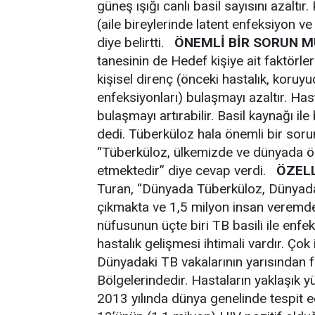
güneş ışığı canlı basil sayısını azaltır
(aile bireylerinde latent enfeksiyon v
diye belirtti.
ÖNEMLİ BİR SORUN 
tanesinin de Hedef kişiye ait faktörle
kişisel direnç (önceki hastalık, koruy
enfeksiyonları) bulaşmayı azaltır. Has
bulaşmayı artırabilir. Basil kaynağı ile
dedi. Tüberküloz hala önemli bir so
“Tüberküloz, ülkemizde ve dünyada ö
etmektedir” diye cevap verdi.
ÖZELL
Turan, “Dünyada Tüberküloz, Dünyada 
çıkmakta ve 1,5 milyon insan veremde
nüfusunun üçte biri TB basili ile enfek
hastalık gelişmesi ihtimali vardır. Çok 
Dünyadaki TB vakalarının yarısından 
Bölgelerindedir. Hastaların yaklaşık y
2013 yılında dünya genelinde tespit e