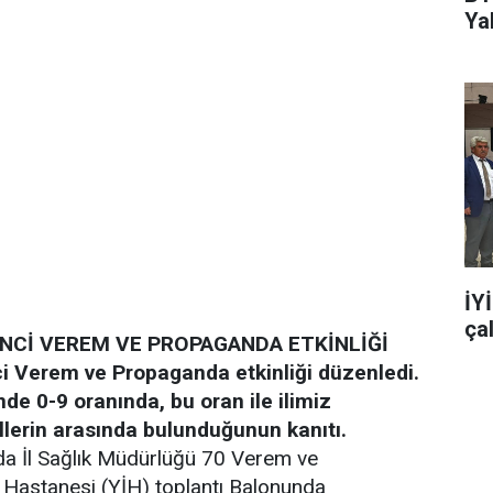
Ya
İY
ça
İNCİ VEREM VE PROPAGANDA ETKİNLİĞİ
ci Verem ve Propaganda etkinliği düzenledi.
de 0-9 oranında, bu oran ile ilimiz
llerin arasında bulunduğunun kanıtı.
 İl Sağlık Müdürlüğü 70 Verem ve
s Hastanesi (YİH) toplantı Balonunda