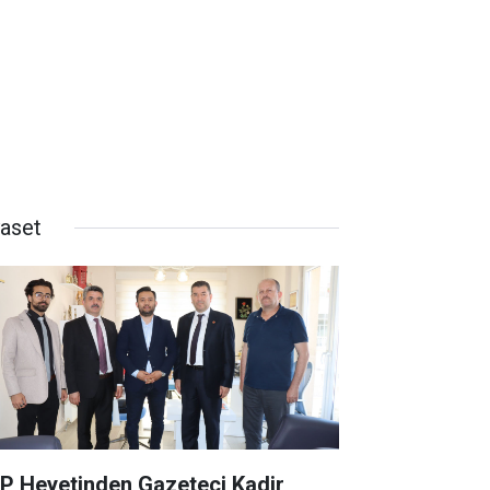
yaset
P Heyetinden Gazeteci Kadir