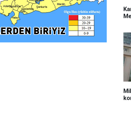
Ka
Me
Mil
ko