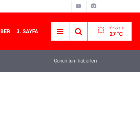
Kırıkkale
ABER
3. SAYFA
27 °C
11:19
Kırıkkale İl Müftüsü Gençlerle Kampta Buluştu
Günün tüm
haberleri