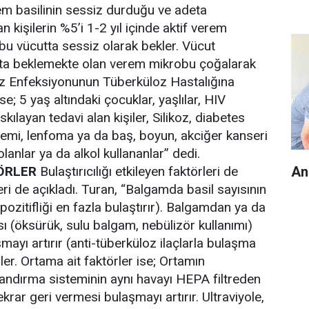
em basilinin sessiz durduğu ve adeta
 kişilerin %5’i 1-2 yıl içinde aktif verem
bu vücutta sessiz olarak bekler. Vücut
tta beklemekte olan verem mikrobu çoğalarak
oz Enfeksiyonunun Tüberküloz Hastalığına
e; 5 yaş altındaki çocuklar, yaşlılar, HIV
skılayan tedavi alan kişiler, Silikoz, diabetes
ösemi, lenfoma ya da baş, boyun, akciğer kanseri
ı olanlar ya da alkol kullananlar” dedi.
An
TÖRLER
Bulaştırıcılığı etkileyen faktörleri de
ri de açıkladı. Turan, “Balgamda basil sayısının
pozitifliği en fazla bulaştırır). Balgamdan ya da
 (öksürük, sulu balgam, nebülizör kullanımı)
aşmayı artırır (anti-tüberküloz ilaçlarla bulaşma
iler. Ortama ait faktörler ise; Ortamın
alandırma sisteminin aynı havayı HEPA filtreden
r geri vermesi bulaşmayı artırır. Ultraviyole,