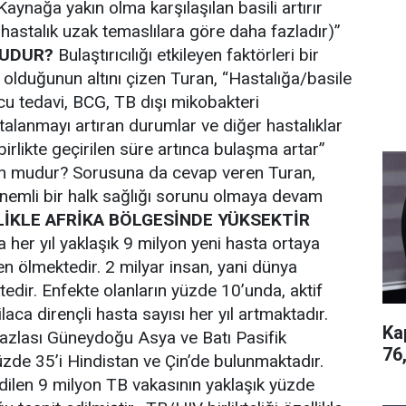
. Kaynağa yakın olma karşılaşılan basili artırır
e hastalık uzak temaslılara göre daha fazladır)”
MUDUR?
Bulaştırıcılığı etkileyen faktörleri bir
r olduğunun altını çizen Turan, “Hastalığa/basile
ucu tedavi, BCG, TB dışı mikobakteri
talanmayı artıran durumlar ve diğer hastalıklar
 birlikte geçirilen süre artınca bulaşma artar”
run mudur? Sorusuna da cevap veren Turan,
nemli bir halk sağlığı sorunu olmaya devam
İKLE AFRİKA BÖLGESİNDE YÜKSEKTİR
her yıl yaklaşık 9 milyon yeni hasta ortaya
n ölmektedir. 2 milyar insan, yani dünya
tedir. Enfekte olanların yüzde 10’unda, aktif
ilaca dirençli hasta sayısı her yıl artmaktadır.
Ka
fazlası Güneydoğu Asya ve Batı Pasifik
76
üzde 35’i Hindistan ve Çin’de bulunmaktadır.
dilen 9 milyon TB vakasının yaklaşık yüzde