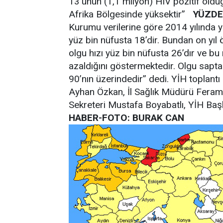
13’ünün (1,1 milyon) HIV pozitif olduğu
Afrika Bölgesinde yüksektir”
YÜZDE
Kurumu verilerine göre 2014 yılında y
yüz bin nüfusta 18’dir. Bundan on yıl 
olgu hızı yüz bin nüfusta 26’dır ve b
azaldığını göstermektedir. Olgu sapt
90’nın üzerindedir” dedi. YİH toplantı
Ayhan Özkan, İl Sağlık Müdürü Fera
Sekreteri Mustafa Boyabatlı, YİH Başh
HABER-FOTO: BURAK CAN