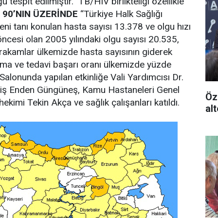
 tespit edilmiştir. TB/HIV birlikteliği özellikle
 90’NIN ÜZERİNDE
“Türkiye Halk Sağlığı
eni tanı konulan hasta sayısı 13.378 ve olgu hızı
öncesi olan 2005 yılındaki olgu sayısı 20.535,
u rakamlar ülkemizde hasta sayısının giderek
ama ve tedavi başarı oranı ülkemizde yüzde
 Salonunda yapılan etkinliğe Vali Yardımcısı Dr.
miş Enden Güngüneş, Kamu Hastaneleri Genel
Öz
ekimi Tekin Akça ve sağlık çalışanları katıldı.
alt