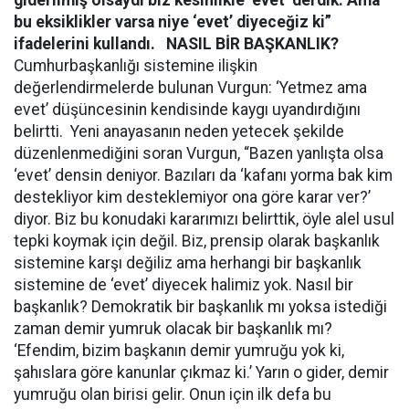
giderilmiş olsaydı biz kesinlikle ‘evet’ derdik. Ama
bu eksiklikler varsa niye ‘evet’ diyeceğiz ki”
ifadelerini kullandı.
NASIL BİR BAŞKANLIK?
Cumhurbaşkanlığı sistemine ilişkin
değerlendirmelerde bulunan Vurgun: ‘Yetmez ama
evet’ düşüncesinin kendisinde kaygı uyandırdığını
belirtti. Yeni anayasanın neden yetecek şekilde
düzenlenmediğini soran Vurgun, “Bazen yanlışta olsa
‘evet’ densin deniyor. Bazıları da ‘kafanı yorma bak kim
destekliyor kim desteklemiyor ona göre karar ver?’
diyor. Biz bu konudaki kararımızı belirttik, öyle alel usul
tepki koymak için değil. Biz, prensip olarak başkanlık
sistemine karşı değiliz ama herhangi bir başkanlık
sistemine de ‘evet’ diyecek halimiz yok. Nasıl bir
başkanlık? Demokratik bir başkanlık mı yoksa istediği
zaman demir yumruk olacak bir başkanlık mı?
‘Efendim, bizim başkanın demir yumruğu yok ki,
şahıslara göre kanunlar çıkmaz ki.’ Yarın o gider, demir
yumruğu olan birisi gelir. Onun için ilk defa bu