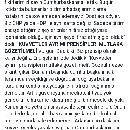
fikirlerimizi sayın Cumhurbaşkanına ilettik. Bugün
iktidarda bulunanlar bizim arkadaşlarımız ama
hatalarını da söylemeden edemeyiz. Dost acı söyler.
Biz CHP ya da HDP ile aynı safta değiliz. Sadece bizim
endişe ettiğimiz şeyler onların itiraz ettiği yasa
içerisinde olduğu için aynı şeye itiraz etmiş gibi olduk”
dedi.
KUVVETLER AYRIMI PRENSİPLERİ MUTLAKA
GÖZETİLMELİ
Vurgun, Dedik ki ‘Biz prensip olarak
karşı değiliz. Endişelerimizde dedik ki ‘Kuvvetler
ayrımı prensipleri mutlaka gözetilmeli’. Gözetilmezse
sıkıntı çıkar. Bunların başında cumhurbaşkanı halk
tarafından seçildiği ve doğrudan doğruya bakanlar
kurulunu kendisi atayacağı için istikrar sağlanmış
demektir. Artık güvenoyuna mecliste ihtiyaç yok,
gensoru ile hükümet düşürme gibi bir mesele de yok.
Kanunlar ve yetkileri anayasa ile tayin edilmelidir. Onun
için dedik ki, cumhurbaşkanının yetkileri belli olmalı,
meclise müdahale edememeli. Arkasından da ikinci
kuvvet meclis yasaları yapmalı. Cumhurbaşkanından