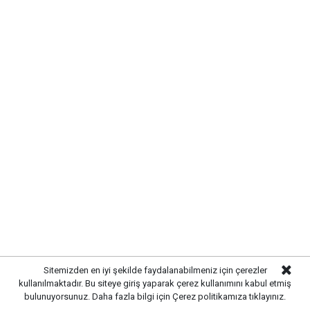
Kırıkkale Belediyesi,
kent genelinde sürdürdüğü
altyapı yatırımlarına aralıksız devam ediyor. Bu
kapsamda
Çalılıöz Mahallesi'nde
bulunan sokakta
yürütülen altyapı çalışmaları tamamlanırken, uzun
yıllardır ihtiyaç duyulan yenileme işlemleri de başarıyla
sonuçlandırıldı.
Sitemizden en iyi şekilde faydalanabilmeniz için çerezler
kullanılmaktadır. Bu siteye giriş yaparak çerez kullanımını kabul etmiş
bulunuyorsunuz. Daha fazla bilgi için
Çerez politikamıza
tıklayınız.
MODERN VE GÜÇLÜ ALTYAPI