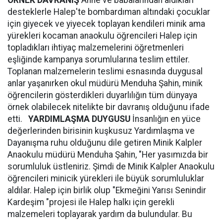
ÖRNEK DAVRANIŞ
Anne ve babalarından aldıkları
desteklerle Halep'te bombardıman altındaki çocuklar
için giyecek ve yiyecek toplayan kendileri minik ama
yürekleri kocaman anaokulu öğrencileri Halep için
topladıkları ihtiyaç malzemelerini öğretmenleri
eşliğinde kampanya sorumlularına teslim ettiler.
Toplanan malzemelerin teslimi esnasında duygusal
anlar yaşanırken okul müdürü Menduha Şahin, minik
öğrencilerin gösterdikleri duyarlılığın tüm dünyaya
örnek olabilecek nitelikte bir davranış olduğunu ifade
etti.
YARDIMLAŞMA DUYGUSU
İnsanlığın en yüce
değerlerinden birisinin kuşkusuz Yardımlaşma ve
Dayanışma ruhu olduğunu dile getiren Minik Kalpler
Anaokulu müdürü Menduha Şahin, "Her yasımızda bir
sorumluluk üstleniriz. Şimdi de Minik Kalpler Anaokulu
öğrencileri minicik yürekleri ile büyük sorumluluklar
aldılar. Halep için birlik olup "Ekmeğini Yarısı Senindir
Kardeşim "projesi ile Halep halkı için gerekli
malzemeleri toplayarak yardım da bulundular. Bu