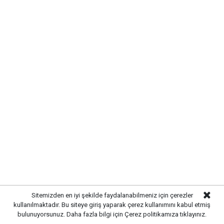
DOĞA VE HUZUR BİR ARADA
Sitemizden en iyi şekilde faydalanabilmeniz için çerezler
kullanılmaktadır. Bu siteye giriş yaparak çerez kullanımını kabul etmiş
bulunuyorsunuz. Daha fazla bilgi için
Çerez politikamıza
tıklayınız.
Yürüyüş yapmak, piknik yapmak veya sadece doğanın