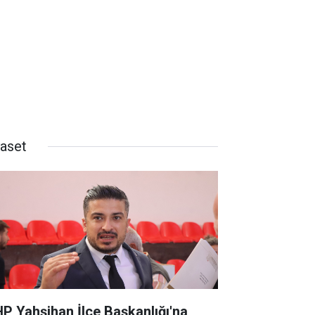
yaset
P Yahşihan İlçe Başkanlığı'na