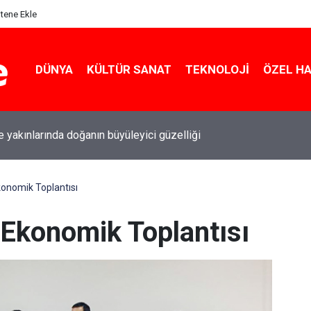
itene Ekle
DÜNYA
KÜLTÜR SANAT
TEKNOLOJI
ÖZEL H
le yakınlarında doğanın büyüleyici güzelliği
konomik Toplantısı
 Ekonomik Toplantısı