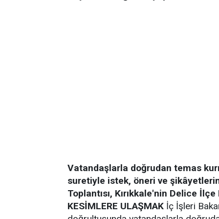
Vatandaşlarla doğrudan temas kur
suretiyle istek, öneri ve şikâyetler
Toplantısı, Kırıkkale'nin Delice İlç
KESİMLERE ULAŞMAK
İç İşleri Bakan
doğrultusunda vatandaşlarla doğrud