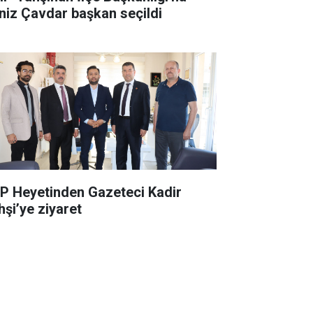
niz Çavdar başkan seçildi
P Heyetinden Gazeteci Kadir
hşi’ye ziyaret