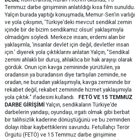
Temmuz darbe girişiminin anlatıldığı kısa film sunuldu.
Yalçın burada yaptığı konuşmada, Memur-Sen'in varlığı
ve yola çıkışının, 'Türkiye'deki mevcut sendikal zemin
içinde bir de bizim sendikamız olsun' yaklaşımıyla
olmadığını söyledi. Merkeze insanı, erdemi alan bir
yaklaşımla, 'insanlar devlet için değil, devletler insan
için.' diyerek yola çıktıklarını anlatan Yalçın, "Sendikal
zemini ahlaklı bir duruş, ahlaklıca bir hak arayışı olarak
gördük. Onun için kavga zemininde yürütülen, ya
oradansın ya buradansın diye tartışılan zeminde, ne
oradan, ne buradan yaklaşımıyla, kavga zemininde bir
rekabet değil, rekabet zemininde hizmet yaklaşımıyla
yola çıktık." ifadesini kullandı.
FETÖ VE 15 TEMMUZ
DARBE GİRİŞİMİ
Yalçın, sendikaların Türkiye'de
darbelerin yandaşı, oyundaşı, ırgatı olmak gibi berbat
bir talihsizlik kaderine dönüştüğünü ve bu zeminden
dolayı itibar kaybettiklerini savundu. Fetullahçı Terör
Örgütü (FETÖ) ve 15 Temmuz darbe girişimine