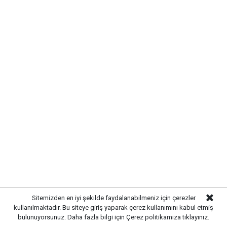
Yayınlanma:
07 Ağustos 2026 Cuma 13:07
Gazetekale.com
Haber Merkezi
Kırıkkale’de hayvan sağlığını tehdit eden hastalıklara
karşı önlemler artırıldı. Tarım ve hayvancılık
alanında güvenliği sağlamak amacıyla ekipler
tarafından denetim ve kontrol çalışmaları
yoğunlaştırıldı.
Sitemizden en iyi şekilde faydalanabilmeniz için çerezler
kullanılmaktadır. Bu siteye giriş yaparak çerez kullanımını kabul etmiş
bulunuyorsunuz. Daha fazla bilgi için
Çerez politikamıza
tıklayınız.