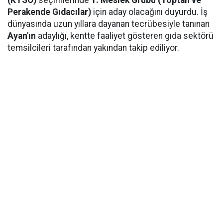
(KTSO)
seçimlerinde
1. Meslek Grubu (Toptan ve
Perakende Gıdacılar)
için aday olacağını duyurdu. İş
dünyasında uzun yıllara dayanan tecrübesiyle tanınan
Ayan'ın
adaylığı, kentte faaliyet gösteren gıda sektörü
temsilcileri tarafından yakından takip ediliyor.