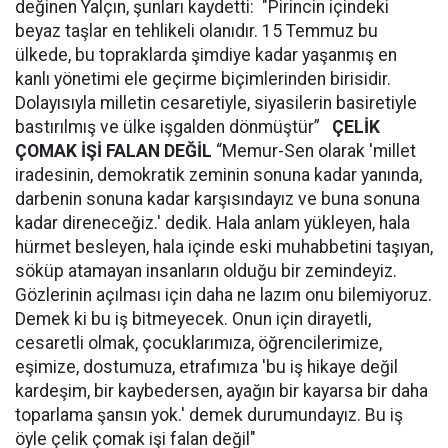
değinen Yalçın, şunları kaydetti: "Pirincin içindeki
beyaz taşlar en tehlikeli olanıdır. 15 Temmuz bu
ülkede, bu topraklarda şimdiye kadar yaşanmış en
kanlı yönetimi ele geçirme biçimlerinden birisidir.
Dolayısıyla milletin cesaretiyle, siyasilerin basiretiyle
bastırılmış ve ülke işgalden dönmüştür”
ÇELİK
ÇOMAK İŞİ FALAN DEĞİL
“Memur-Sen olarak 'millet
iradesinin, demokratik zeminin sonuna kadar yanında,
darbenin sonuna kadar karşısındayız ve buna sonuna
kadar direneceğiz.' dedik. Hala anlam yükleyen, hala
hürmet besleyen, hala içinde eski muhabbetini taşıyan,
söküp atamayan insanların olduğu bir zemindeyiz.
Gözlerinin açılması için daha ne lazım onu bilemiyoruz.
Demek ki bu iş bitmeyecek. Onun için dirayetli,
cesaretli olmak, çocuklarımıza, öğrencilerimize,
eşimize, dostumuza, etrafımıza 'bu iş hikaye değil
kardeşim, bir kaybedersen, ayağın bir kayarsa bir daha
toparlama şansın yok.' demek durumundayız. Bu iş
öyle çelik çomak işi falan değil"