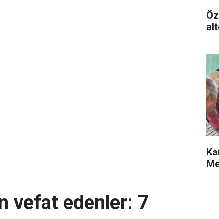
Öz
alt
Ka
Me
n vefat edenler: 7