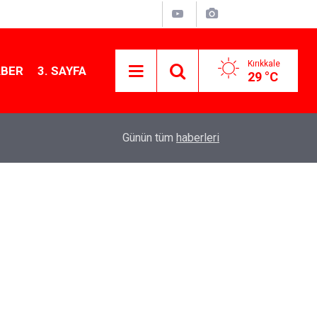
Kırıkkale
ABER
3. SAYFA
29 °C
Başkan Ahmet Önal, Çalılıöz Mahallesi’nde vatand
11:08
Günün tüm
haberleri
dinledi