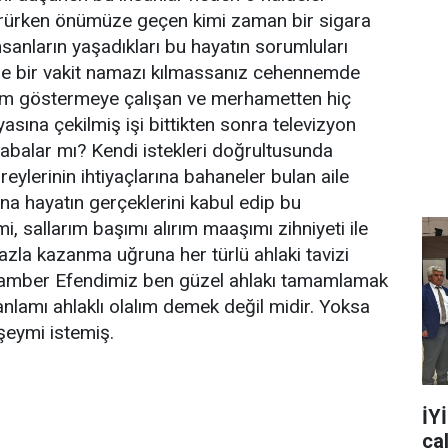
rürken önümüze geçen kimi zaman bir sigara
sanların yaşadıkları bu hayatın sorumluları
zde bir vakit namazı kılmassanız cehennemde
alim göstermeye çalışan ve merhametten hiç
ına çekilmiş işi bittikten sonra televizyon
balar mı? Kendi istekleri doğrultusunda
ylerinin ihtiyaçlarına bahaneler bulan aile
na hayatın gerçeklerini kabul edip bu
, sallarım başımı alırım maaşımı zihniyeti ile
fazla kazanma uğruna her türlü ahlaki tavizi
amber Efendimiz ben güzel ahlakı tamamlamak
nlamı ahlaklı olalım demek değil midir. Yoksa
eymi istemiş.
İY
ça