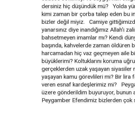
dersiniz hiç düşündük mü? Yolda yü
kimi zaman bir çorba talep eden bu in
bizler değil miyiz. Camiye gittiğimi
yanarsınız diye inandığımız Allah'ı z
bahsetmeyen imamlar mı? Kendi dünyas
başında, kahvelerde zaman öldüren ba
harcamadan hiç vaz geçmeyen aile bire
büyüklerimi? Koltuklarını koruma uğru
gerçeklerden uzak yaşayan siyasiler mi
yaşayan kamu görevlileri mi? Bir lira 
veren esnaf kardeşlerimiz mi? Peyg
üzere gönderildim buyuruyor, bunun a
Peygamber Efendimiz bizlerden çok ş