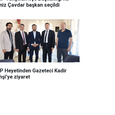
niz Çavdar başkan seçildi
P Heyetinden Gazeteci Kadir
hşi’ye ziyaret