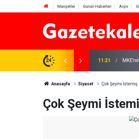
Manşetler
Günün Haberleri
Arşiv
S
r: 7 Ağustos 2026
24
11:21
MKE’nin
Anasayfa
Siyaset
Çok Şeymi İstemiş
Çok Şeymi İstem