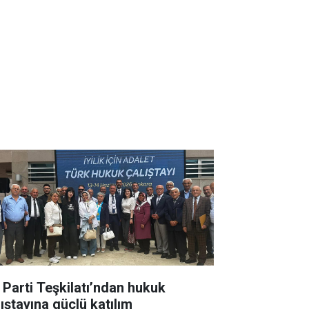
İ Parti Teşkilatı’ndan hukuk
lıştayına güçlü katılım