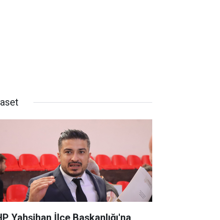
yaset
P Yahşihan İlçe Başkanlığı'na