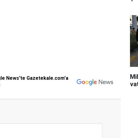
Mil
gle News'te Gazetekale.com'a
va
!