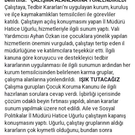
belirtildi.
ÇALIŞMA ALANLARINA YÖNLENDİRİLDİ
Çalıştaya, Tedbir Kararları'nı uygulayan kurum, kuruluş
ve ilçe kaymakamlıkları temsilcileri ile görevliler
katıldı. Çalıştayın açılış konuşmasını yapan İl Müdürü
Hatice Uğurlu, hizmetleriyle ilgili sunum yaptı. Vali
Yardımcısı Ayhan Özkan ise çocuklara yönelik yapılan
hizmetlerin önemini vurguladı, çalıştayı tertip eden il
müdürlüğüne ve katılımcılara teşekkür etti. İlgili
kanuna göre koruyucu ve destekleyici tedbir
kararlarının uygulanması ile ilgili sunumun ardından her
kurum temsilcisinden belirlenen karma gruplar,
çalışma alanlarına yönlendirildi.
IŞIK TUTACAĞIZ
Çalışma gurupları Çocuk Koruma Kanunu ile ilgili
hazırlanan sorulara cevap verdi. İşbirliği içerisinde
çözüm odaklı beyin fırtınası yapıldı, alınan kararlar
sunum yapılmak üzere not edildi. Aile ve Sosyal
Politikalar İl Müdürü Hatice Uğurlu çalıştayın kapanış
konuşmasını yaptı. Uğurlu, çalıştay gruplarının aldığı
kararların çok kıymetli olduğunu, bundan sonra