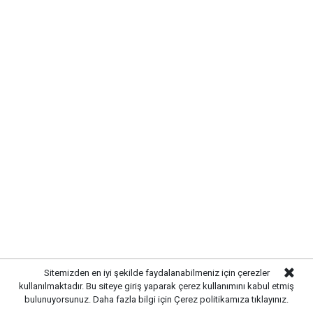
Yayınlanma:
07 Ağustos 2026 Cuma 11:08
Gazetekale.com
Haber Merkezi
Kırıkkale Belediye Başkanı Ahmet Önal, Çalılıöz
Mahallesi'nde vatandaşlarla bir araya gelerek talep
ve önerileri dinledi. Önal, çözüm odaklı
belediyecilik anlayışıyla çalışmaların süreceğini
Sitemizden en iyi şekilde faydalanabilmeniz için çerezler
vurguladı.
kullanılmaktadır. Bu siteye giriş yaparak çerez kullanımını kabul etmiş
bulunuyorsunuz. Daha fazla bilgi için
Çerez politikamıza
tıklayınız.