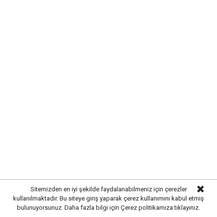
Kazanın ardından çevredeki vatandaşların ihbarı
üzerine olay yerine sağlık, polis ve itfaiye ekipleri sevk
edildi. Araç içerisinde yaralanan sürücü, ilk
müdahalesinin ardından ambulansla hastaneye
kaldırılarak tedavi altına alındı. Yaralının sağlık
durumuna ilişkin incelemelerin sürdüğü öğrenildi.
Sitemizden en iyi şekilde faydalanabilmeniz için çerezler
kullanılmaktadır. Bu siteye giriş yaparak çerez kullanımını kabul etmiş
bulunuyorsunuz. Daha fazla bilgi için
Çerez politikamıza
tıklayınız.