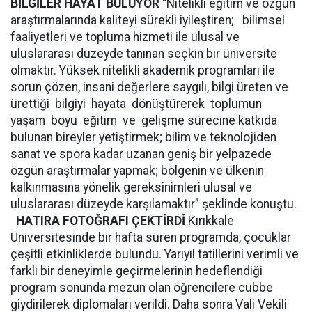
BİLGİLER HAYAT BULUYOR
“Nitelikli eğitim ve özgün
araştırmalarında kaliteyi sürekli iyileştiren; bilimsel
faaliyetleri ve topluma hizmeti ile ulusal ve
uluslararası düzeyde tanınan seçkin bir üniversite
olmaktır. Yüksek nitelikli akademik programları ile
sorun çözen, insani değerlere saygılı, bilgi üreten ve
ürettiği bilgiyi hayata dönüştürerek toplumun
yaşam boyu eğitim ve gelişme sürecine katkıda
bulunan bireyler yetiştirmek; bilim ve teknolojiden
sanat ve spora kadar uzanan geniş bir yelpazede
özgün araştırmalar yapmak; bölgenin ve ülkenin
kalkınmasına yönelik gereksinimleri ulusal ve
uluslararası düzeyde karşılamaktır” şeklinde konuştu.
HATIRA FOTOĞRAFI ÇEKTİRDİ
Kırıkkale
Üniversitesinde bir hafta süren programda, çocuklar
çeşitli etkinliklerde bulundu. Yarıyıl tatillerini verimli ve
farklı bir deneyimle geçirmelerinin hedeflendiği
program sonunda mezun olan öğrencilere cübbe
giydirilerek diplomaları verildi. Daha sonra Vali Vekili