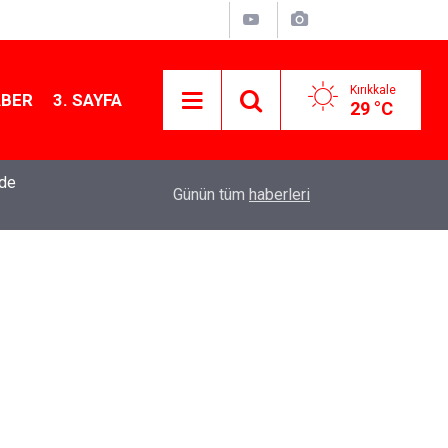
Kırıkkale
ABER
3. SAYFA
29 °C
nde
10:55
Bahşılı'da esnafın sorunları yerinde dinlendi
Günün tüm
haberleri