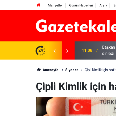
Manşetler
Günün Haberleri
Arşiv
S
Başkan 
ileri Dünya Sahnesinde
24
11:08
dinledi
Anasayfa
Siyaset
Çipli Kimlik için ha
Çipli Kimlik için