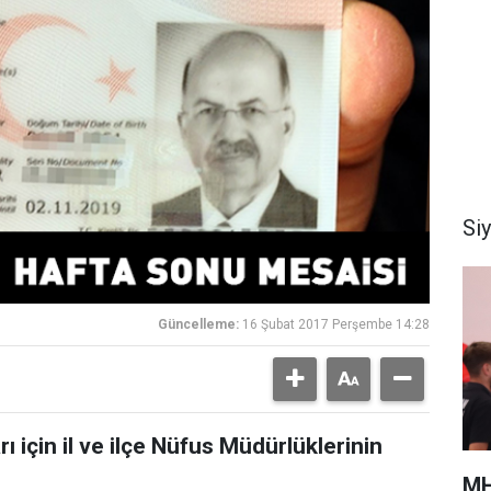
Si
Güncelleme:
16 Şubat 2017 Perşembe 14:28
ları için il ve ilçe Nüfus Müdürlüklerinin
MH