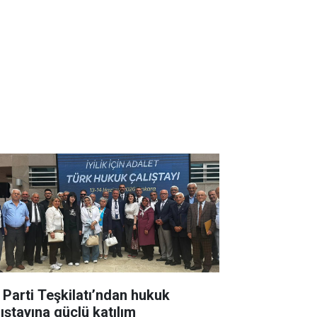
İ Parti Teşkilatı’ndan hukuk
lıştayına güçlü katılım