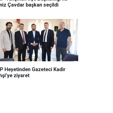
niz Çavdar başkan seçildi
P Heyetinden Gazeteci Kadir
hşi’ye ziyaret