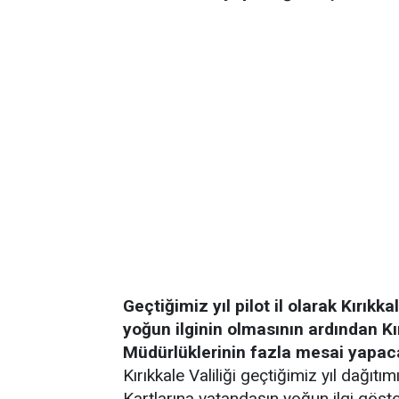
Geçtiğimiz yıl pilot il olarak Kırıkk
yoğun ilginin olmasının ardından Kırı
Müdürlüklerinin fazla mesai yapaca
Kırıkkale Valiliği geçtiğimiz yıl dağıtım
Kartlarına vatandaşın yoğun ilgi gös