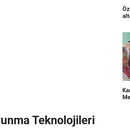
Öz
alt
Ka
Me
unma Teknolojileri