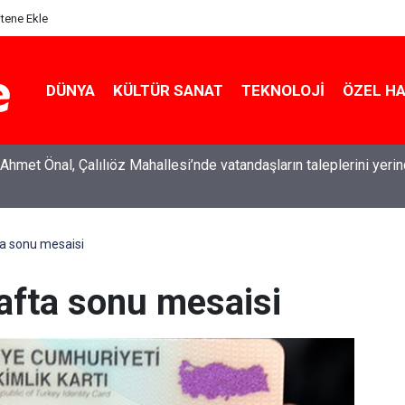
itene Ekle
DÜNYA
KÜLTÜR SANAT
TEKNOLOJI
ÖZEL H
Ahmet Önal, Çalılıöz Mahallesi’nde vatandaşların taleplerini yeri
fta sonu mesaisi
 hafta sonu mesaisi