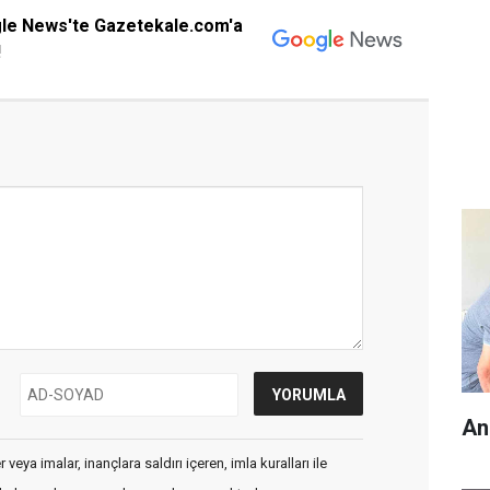
gle News'te Gazetekale.com'a
!
An
veya imalar, inançlara saldırı içeren, imla kuralları ile