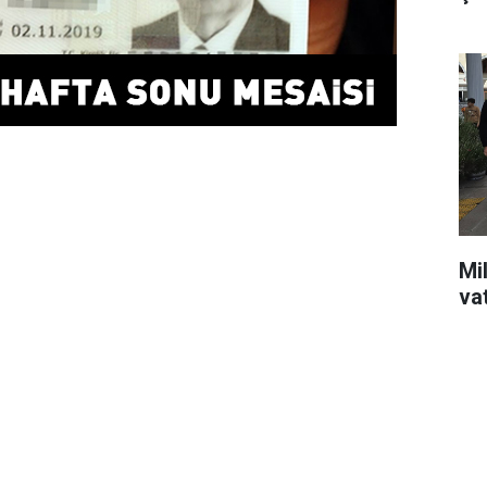
Mil
va