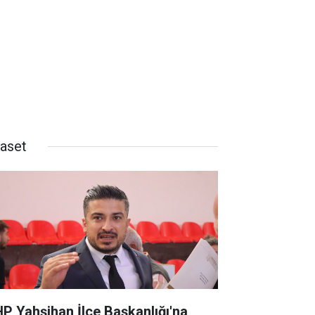
yaset
P Yahşihan İlçe Başkanlığı'na