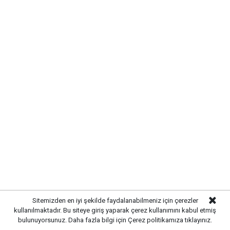
paylaşılan bilgilere göre, kentte ve çevre yerleşim
yerlerinde yaşamını yitiren 2 vatandaşın cenaze
programı kamuoyuyla paylaşıldı.
Sitemizden en iyi şekilde faydalanabilmeniz için çerezler
kullanılmaktadır. Bu siteye giriş yaparak çerez kullanımını kabul etmiş
bulunuyorsunuz. Daha fazla bilgi için
Çerez politikamıza
tıklayınız.