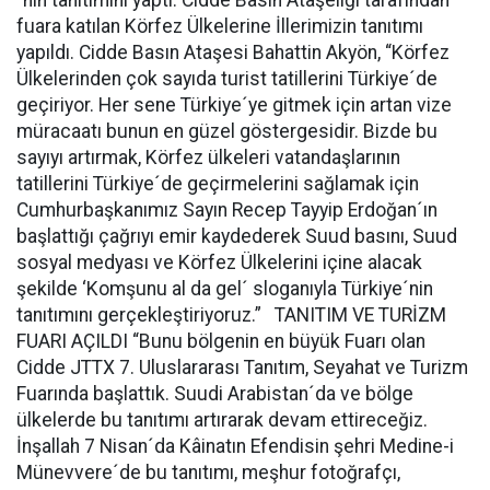
´nin tanıtımını yaptı. Cidde Basın Ataşeliği tarafından
fuara katılan Körfez Ülkelerine İllerimizin tanıtımı
yapıldı. Cidde Basın Ataşesi Bahattin Akyön, “Körfez
Ülkelerinden çok sayıda turist tatillerini Türkiye´de
geçiriyor. Her sene Türkiye´ye gitmek için artan vize
müracaatı bunun en güzel göstergesidir. Bizde bu
sayıyı artırmak, Körfez ülkeleri vatandaşlarının
tatillerini Türkiye´de geçirmelerini sağlamak için
Cumhurbaşkanımız Sayın Recep Tayyip Erdoğan´ın
başlattığı çağrıyı emir kaydederek Suud basını, Suud
sosyal medyası ve Körfez Ülkelerini içine alacak
şekilde ‘Komşunu al da gel´ sloganıyla Türkiye´nin
tanıtımını gerçekleştiriyoruz.” TANITIM VE TURİZM
FUARI AÇILDI “Bunu bölgenin en büyük Fuarı olan
Cidde JTTX 7. Uluslararası Tanıtım, Seyahat ve Turizm
Fuarında başlattık. Suudi Arabistan´da ve bölge
ülkelerde bu tanıtımı artırarak devam ettireceğiz.
İnşallah 7 Nisan´da Kâinatın Efendisin şehri Medine-i
Münevvere´de bu tanıtımı, meşhur fotoğrafçı,