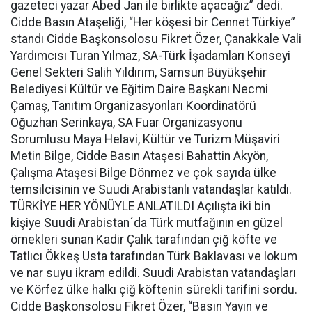
gazeteci yazar Abed Jan ile birlikte açacağız” dedi.
Cidde Basın Ataşeliği, “Her köşesi bir Cennet Türkiye”
standı Cidde Başkonsolosu Fikret Özer, Çanakkale Vali
Yardımcısı Turan Yılmaz, SA-Türk İşadamları Konseyi
Genel Sekteri Salih Yıldırım, Samsun Büyükşehir
Belediyesi Kültür ve Eğitim Daire Başkanı Necmi
Çamaş, Tanıtım Organizasyonları Koordinatörü
Oğuzhan Serinkaya, SA Fuar Organizasyonu
Sorumlusu Maya Helavi, Kültür ve Turizm Müşaviri
Metin Bilge, Cidde Basın Ataşesi Bahattin Akyön,
Çalışma Ataşesi Bilge Dönmez ve çok sayıda ülke
temsilcisinin ve Suudi Arabistanlı vatandaşlar katıldı.
TÜRKİYE HER YÖNÜYLE ANLATILDI Açılışta iki bin
kişiye Suudi Arabistan´da Türk mutfağının en güzel
örnekleri sunan Kadir Çalık tarafından çiğ köfte ve
Tatlıcı Ökkeş Usta tarafından Türk Baklavası ve lokum
ve nar suyu ikram edildi. Suudi Arabistan vatandaşları
ve Körfez ülke halkı çiğ köftenin sürekli tarifini sordu.
Cidde Başkonsolosu Fikret Özer, “Basın Yayın ve