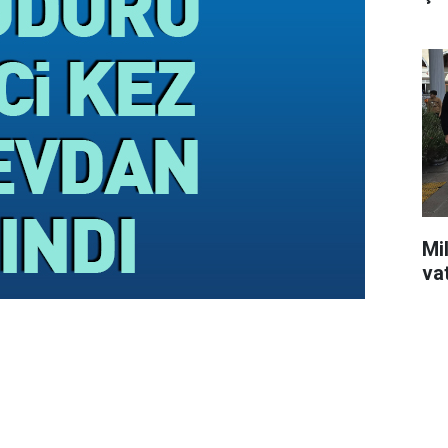
Mil
va