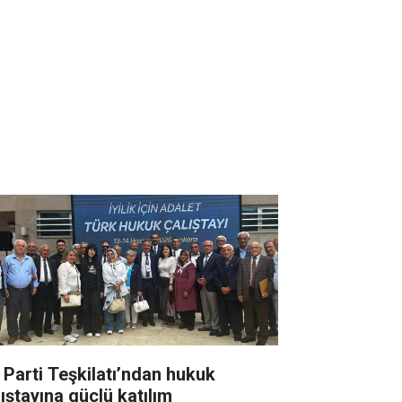
İ Parti Teşkilatı’ndan hukuk
lıştayına güçlü katılım