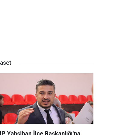
yaset
P Yahşihan İlçe Başkanlığı'na