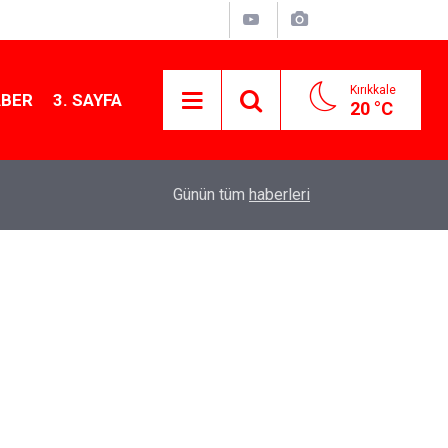
Kırıkkale
ABER
3. SAYFA
20 °C
11:40
Kırıkkale’de bugün vefat edenler: 6 Ağustos 20
Günün tüm
haberleri