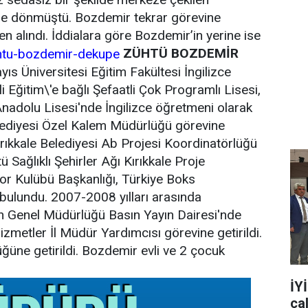
ine dönmüştü. Bozdemir tekrar görevine
n alındı. İddialara göre Bozdemir’in yerine ise
ZÜHTÜ BOZDEMİR
s Üniversitesi Eğitim Fakültesi İngilizce
Eğitim\'e bağlı Şefaatli Çok Programlı Lisesi,
e Anadolu Lisesi'nde İngilizce öğretmeni olarak
Belediyesi Özel Kalem Müdürlüğü görevine
Kırıkkale Belediyesi Ab Projesi Koordinatörlüğü
Sağlıklı Şehirler Ağı Kırıkkale Proje
or Kulübü Başkanlığı, Türkiye Boks
bulundu. 2007-2008 yılları arasında
 Genel Müdürlüğü Basın Yayın Dairesi'nde
Hizmetler İl Müdür Yardımcısı görevine getirildi.
üne getirildi. Bozdemir evli ve 2 çocuk
İY
ça