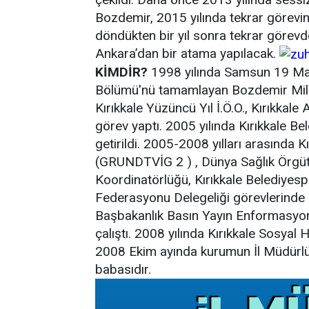
Bozdemir, 2015 yılında tekrar görev
döndükten bir yıl sonra tekrar görevde
Ankara’dan bir atama yapılacak.
KİMDİR?
1998 yılında Samsun 19 Mayı
Bölümü'nü tamamlayan Bozdemir Milli 
Kırıkkale Yüzüncü Yıl İ.Ö.O., Kırıkkal
görev yaptı. 2005 yılında Kırıkkale 
getirildi. 2005-2008 yılları arasında 
(GRUNDTVİG 2 ) , Dünya Sağlık Örgütü 
Koordinatörlüğü, Kırıkkale Belediyesp
Federasyonu Delegeliği görevlerinde 
Başbakanlık Basın Yayın Enformasyon
çalıştı. 2008 yılında Kırıkkale Sosyal 
2008 Ekim ayında kurumun İl Müdürlüğ
babasıdır.