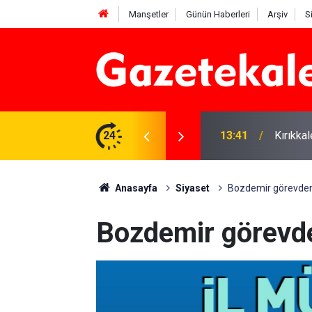
Manşetler
Günün Haberleri
Arşiv
S
yüleyici güzelliği
24
12:26
Kırıkka
Anasayfa
Siyaset
Bozdemir görevden 
Bozdemir görevde