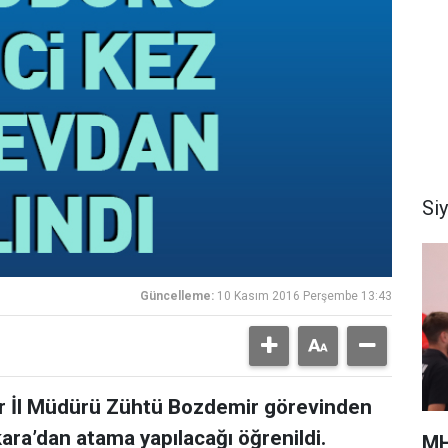
Si
Güncelleme:
10 Kasım 2016 Perşembe 13:43
alar İl Müdürü Zühtü Bozdemir görevinden
kara’dan atama yapılacağı öğrenildi.
MH