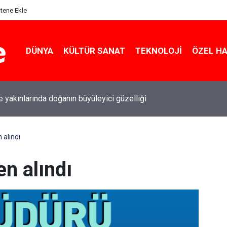
itene Ekle
DÜNYA
KÜLTÜR SANAT
TEKNOLOJI
ÖZEL H
le Çalılıöz Mahallesi'nde altyapı çalışmaları tamamlandı
alındı
n alındı