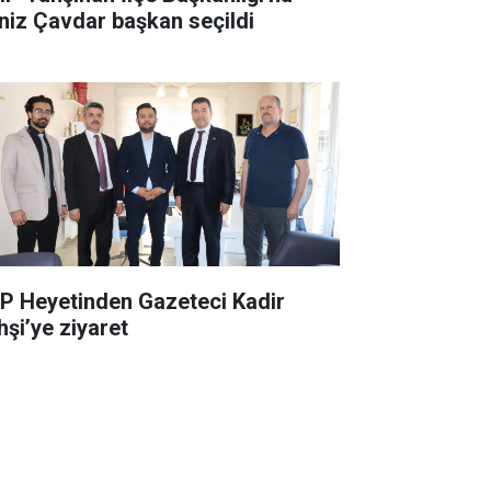
niz Çavdar başkan seçildi
P Heyetinden Gazeteci Kadir
hşi’ye ziyaret