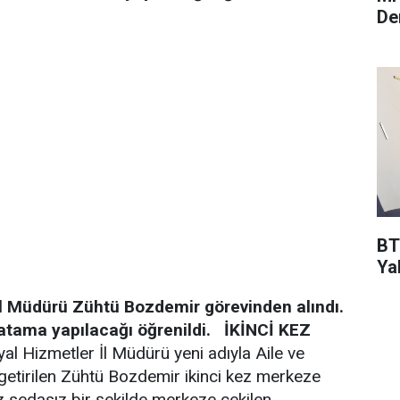
De
BT
Ya
r İl Müdürü Zühtü Bozdemir görevinden alındı.
atama yapılacağı öğrenildi.
İKİNCİ KEZ
al Hizmetler İl Müdürü yeni adıyla Aile ve
 getirilen Zühtü Bozdemir ikinci kez merkeze
z sedasız bir şekilde merkeze çekilen