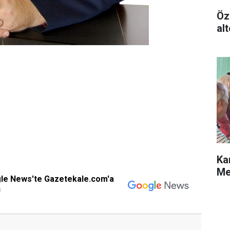
Öz
alt
Ka
Me
gle News'te Gazetekale.com'a
!