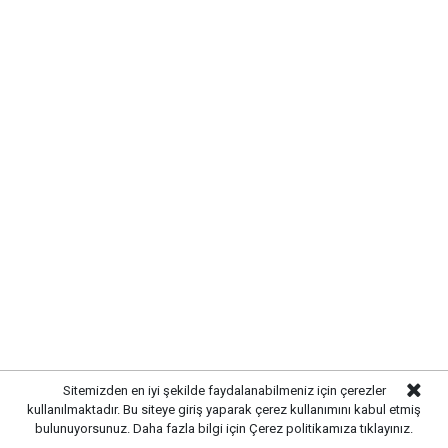
SIRADA YOL VE ÇEVRE
Sitemizden en iyi şekilde faydalanabilmeniz için çerezler
kullanılmaktadır. Bu siteye giriş yaparak çerez kullanımını kabul etmiş
DÜZENLEMESİ VAR
bulunuyorsunuz. Daha fazla bilgi için
Çerez politikamıza
tıklayınız.