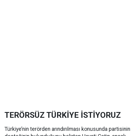
TERÖRSÜZ TÜRKİYE İSTİYORUZ
Türkiye’nin terörden arındırılması konusunda partisinin