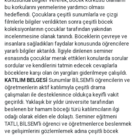
konusunda bilgiler vererek, böcek korkusu olanların
bu korkularını yenmelerine yardımcı olması
hedeflendi. Çocuklara çeşitli sunumlarla ve çizgi
filmlerle bilgiler verildikten sonra çeşitli böcek
koleksiyonlarının çocuklar tarafından yakından
incelenmesine olanak tanındı. Böceklerin çevreye ve
insanlara sağladıkları faydalar konusunda öğrencilere
yararlı bilgiler aktarıldı. İlgiyle dinlenen seminer
esnasında çocuklar merak ettikleri konularda sorular
sordular ve kendilerini tatmin edecek cevaplarla
böceklere karşı olan ön yargıları giderilmeye çalışıldı.
KATILIM BELGESİ
Sunumlar BİLSEM’li öğrencilerin ve
öğretmenlerin aktif katılımıyla çeşitli drama
çalışmaları ile desteklenince oldukça keyifli vakit
geçirildi. Yaklaşık bir yıldır üniversite tarafından
beslenen bir hamam böceği türü katılımcıların ilgi
odağı olarak elden ele dolaştı. Seminer eğitmeni
TATLI, BİLSEM’li öğrenci ve öğretmenlerce beslenmek
ve gelişimlerini gözlemlemek adına çeşitli böcek