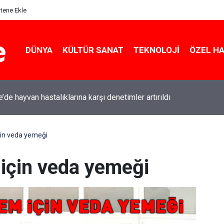
itene Ekle
DÜNYA
KÜLTÜR SANAT
TEKNOLOJI
ÖZEL H
e’de hayvan hastalıklarına karşı denetimler artırıldı
çin veda yemeği
için veda yemeği