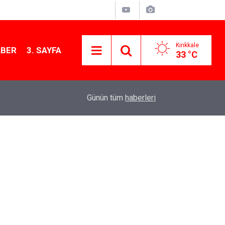
Kırıkkale
ABER
3. SAYFA
33 °C
12:12
Kırıkkale’de bugün vefat edenler: 7 Ağustos 20
Günün tüm
haberleri