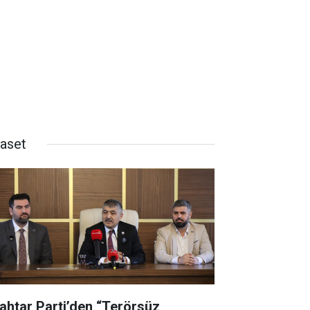
yaset
ahtar Parti’den “Terörsüz