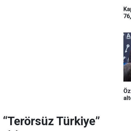
Ka
76
Öz
alt
 “Terörsüz Türkiye”