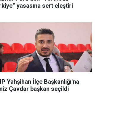
rkiye” yasasına sert eleştiri
P Yahşihan İlçe Başkanlığı'na
niz Çavdar başkan seçildi