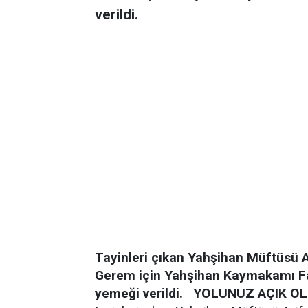
verildi.
Tayinleri çıkan Yahşihan Müftüsü A
Gerem için Yahşihan Kaymakamı Fat
yemeği verildi.
YOLUNUZ AÇIK O