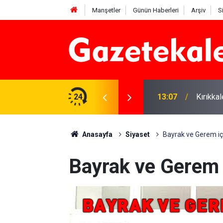
Manşetler
Günün Haberleri
Arşiv
S
ye” yasasına sert eleştiri
24
13:07
Kırıkkal
Anasayfa
Siyaset
Bayrak ve Gerem i
Bayrak ve Gerem 