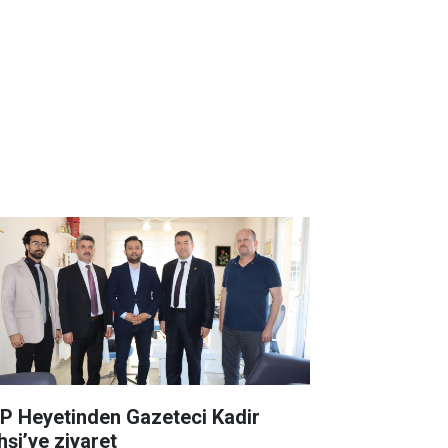
P Heyetinden Gazeteci Kadir
hşi’ye ziyaret