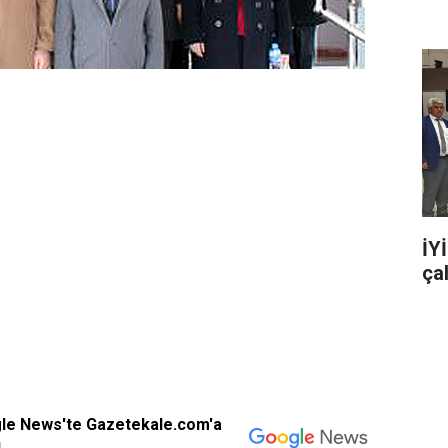
İY
ça
gle News'te Gazetekale.com'a