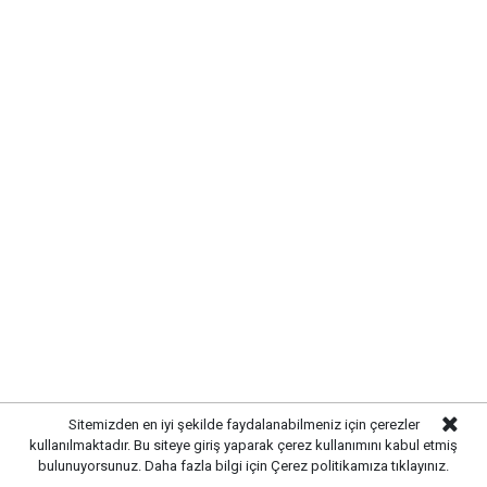
GÜN İÇİNDE HAVA NASIL
OLACAK?
Sabah saatlerinde serin başlayan hava, öğleden sonra
etkisini artıracak. Gün içerisinde sıcaklığın şu
seviyelerde seyretmesi bekleniyor:
Sitemizden en iyi şekilde faydalanabilmeniz için çerezler
kullanılmaktadır. Bu siteye giriş yaparak çerez kullanımını kabul etmiş
bulunuyorsunuz. Daha fazla bilgi için
Çerez politikamıza
tıklayınız.