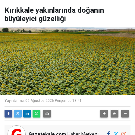
Kırıkkale yakınlarında doğanın
büyüleyici güzelliği
Yayınlanma:
06 Ağustos 2026 Perşembe 13:41
Gazetekale.com
Haber Merkezi