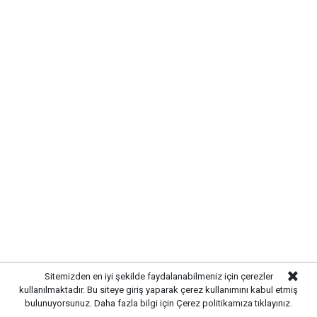
Kırıkkale Çalılıöz Mahallesi'nde
altyapı çalışmaları tamamlandı
Yayınlanma:
06 Ağustos 2026 Perşembe 12:26
Sitemizden en iyi şekilde faydalanabilmeniz için çerezler
kullanılmaktadır. Bu siteye giriş yaparak çerez kullanımını kabul etmiş
bulunuyorsunuz. Daha fazla bilgi için
Çerez politikamıza
tıklayınız.
Gazetekale.com
Haber Merkezi