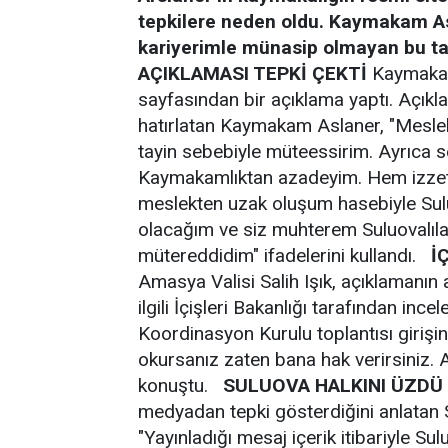
tepkilere neden oldu. Kaymakam A
kariyerimle münasip olmayan bu ta
AÇIKLAMASI TEPKİ ÇEKTİ
Kaymakam
sayfasından bir açıklama yaptı. Açıklam
hatırlatan Kaymakam Aslaner, "Mesle
tayin sebebiyle müteessirim. Ayrıca s
Kaymakamlıktan azadeyim. Hem izzet-
meslekten uzak oluşum hasebiyle Sul
olacağım ve siz muhterem Suluovalı
mütereddidim" ifadelerini kullandı.
İ
Amasya Valisi Salih Işık, açıklamanın
ilgili İçişleri Bakanlığı tarafından incele
Koordinasyon Kurulu toplantısı girişin
okursanız zaten bana hak verirsiniz.
konuştu.
SULUOVA HALKINI ÜZDÜ
medyadan tepki gösterdiğini anlatan 
"Yayınladığı mesaj içerik itibariyle S