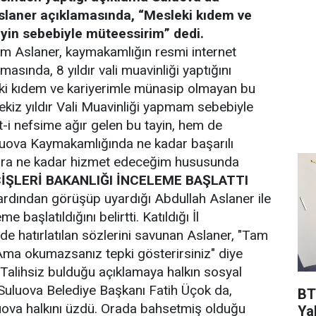
slaner açıklamasında, “Mesleki kıdem ve
yin sebebiyle müteessirim” dedi.
 Aslaner, kaymakamlığın resmi internet
asında, 8 yıldır vali muavinliği yaptığını
ki kıdem ve kariyerimle münasip olmayan bu
ekiz yıldır Vali Muavinliği yapmam sebebiyle
i nefsime ağır gelen bu tayin, hem de
uova Kaymakamlığında ne kadar başarılı
lara ne kadar hizmet edeceğim hususunda
ÇİŞLERİ BAKANLIĞI İNCELEME BAŞLATTI
 ardından görüşüp uyardığı Abdullah Aslaner ile
me başlatıldığını belirtti. Katıldığı İl
de hatırlatılan sözlerini savunan Aslaner, "Tam
 Ama okumazsanız tepki gösterirsiniz" diye
Talihsiz bulduğu açıklamaya halkın sosyal
Suluova Belediye Başkanı Fatih Üçok da,
BT
uluova halkını üzdü. Orada bahsetmiş olduğu
Ya