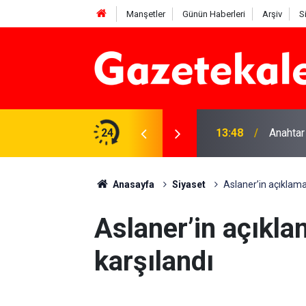
Manşetler
Günün Haberleri
Arşiv
S
na Beyaz Listeden aday
24
13:48
Anahtar
Anasayfa
Siyaset
Aslaner’in açıklamas
Aslaner’in açıklam
karşılandı