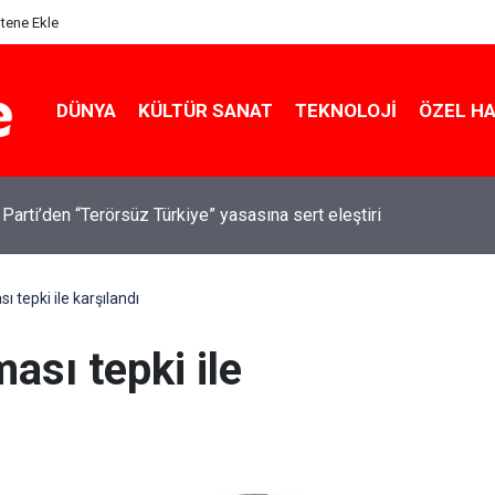
itene Ekle
DÜNYA
KÜLTÜR SANAT
TEKNOLOJI
ÖZEL H
 Parti’den “Terörsüz Türkiye” yasasına sert eleştiri
ı tepki ile karşılandı
ası tepki ile