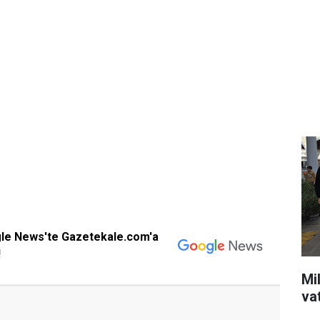
gle News'te Gazetekale.com'a
!
Mil
va