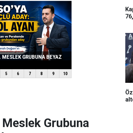
Ka
76
Öz
alt
. Meslek Grubuna