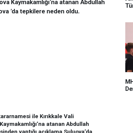
uluova Kaymakamlığı’na atanan Abdullah
Tü
ova ’da tepkilere neden oldu.
MH
De
ararnamesi ile Kırıkkale Vali
 Kaymakamlığı’na atanan Abdullah
esinden yaptığı açıklama Suluova’da