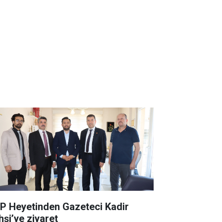
P Heyetinden Gazeteci Kadir
hşi’ye ziyaret