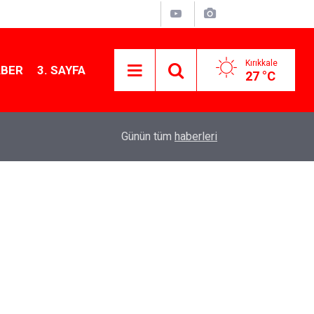
Kırıkkale
ABER
3. SAYFA
27 °C
13:07
Kırıkkale’de hayvan hastalıklarına karşı denetimler
Günün tüm
haberleri