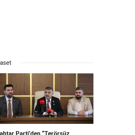
yaset
ahtar Parti’den “Terörsüz