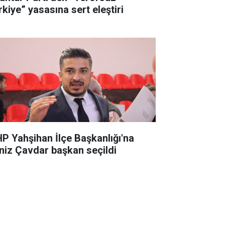
rkiye” yasasına sert eleştiri
P Yahşihan İlçe Başkanlığı'na
niz Çavdar başkan seçildi