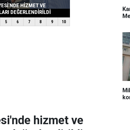
Ka
Me
Mil
ko
si'nde hizmet ve