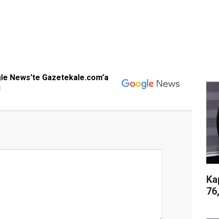
gle News'te Gazetekale.com'a
!
Ka
76