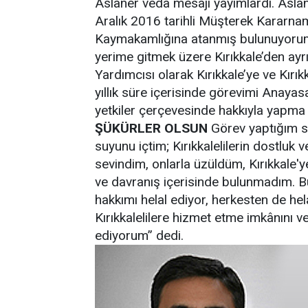
Aslaner veda mesajı yayımlardı. Aslane
Aralık 2016 tarihli Müşterek Kararnam
Kaymakamlığına atanmış bulunuyorum
yerime gitmek üzere Kırıkkale’den ayrı
Yardımcısı olarak Kırıkkale’ye ve Kırı
yıllık süre içerisinde görevimi Anay
yetkiler çerçevesinde hakkıyla yapma g
ŞÜKÜRLER OLSUN
Görev yaptığım sü
suyunu içtim; Kırıkkalelilerin dostluk ve
sevindim, onlarla üzüldüm, Kırıkkale'y
ve davranış içerisinde bulunmadım. B
hakkımı helal ediyor, herkesten de hel
Kırıkkalelilere hizmet etme imkânını v
ediyorum” dedi.