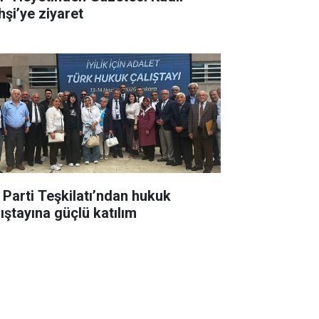
hşi’ye ziyaret
İ Parti Teşkilatı’ndan hukuk
lıştayına güçlü katılım