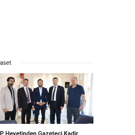
yaset
P Heyetinden Gazeteci Kadir