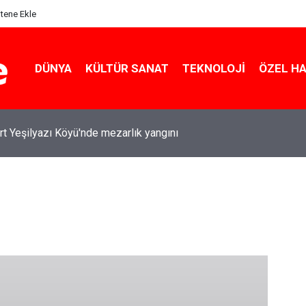
itene Ekle
DÜNYA
KÜLTÜR SANAT
TEKNOLOJI
ÖZEL H
rt Yeşilyazı Köyü'nde mezarlık yangını