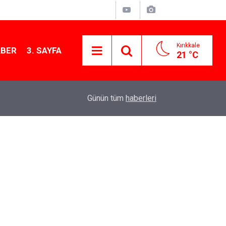
Kırıkkale
ABER
3. SAYFA
21 °C
15:54
Kırıkkale'de çekiciye çarpan kamyon hurdaya d
Günün tüm
haberleri