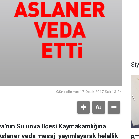
Si
Güncelleme:
17 Ocak 2017 Salı 13:34
a’nın Suluova İlçesi Kaymakamlığına
Aslaner veda mesajı yayımlayarak helallik
BT