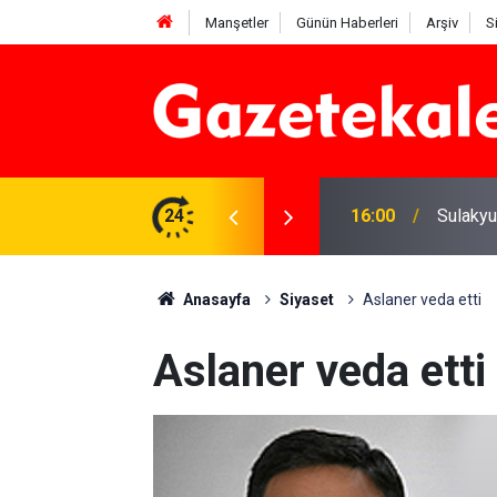
Manşetler
Günün Haberleri
Arşiv
S
e yatırım çalışmaları değerlendirildi
24
16:00
Sulakyu
Anasayfa
Siyaset
Aslaner veda etti
Aslaner veda etti