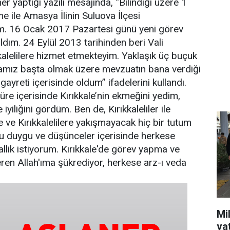
r yaptığı yazılı mesajında, “Bilindiği üzere 1
e ile Amasya İlinin Suluova İlçesi
. 16 Ocak 2017 Pazartesi günü yeni görev
ldım. 24 Eylül 2013 tarihinden beri Vali
kkalelilere hizmet etmekteyim. Yaklaşık üç buçuk
asamız başta olmak üzere mevzuatın bana verdiği
ayreti içerisinde oldum” ifadelerini kullandı.
re içerisinde Kırıkkale’nin ekmeğini yedim,
 iyiliğini gördüm. Ben de, Kırıkkaleliler ile
e ve Kırıkkalelilere yakışmayacak hiç bir tutum
u duygu ve düşünceler içerisinde herkese
allik istiyorum. Kırıkkale'de görev yapma ve
eren Allah'ıma şükrediyor, herkese arz-ı veda
Mil
va