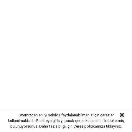
SIRADA YOL VE ÇEVRE
DÜZENLEMESİ VAR
Altyapı çalışmalarının tamamlanmasının ardından
ekipler, üstyapı çalışmalarına hazırlanıyor. Yol
yenileme, kaldırım düzenlemeleri ve çevre düzenleme
çalışmalarıyla birlikte sokağın modern bir görünüme
kavuşturulması planlanıyor.
Sitemizden en iyi şekilde faydalanabilmeniz için çerezler
kullanılmaktadır. Bu siteye giriş yaparak çerez kullanımını kabul etmiş
bulunuyorsunuz. Daha fazla bilgi için
Çerez politikamıza
tıklayınız.