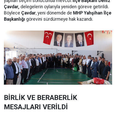
yapılan seçim sonucunda mevcut
İlçe Başkanı Deniz
Çavdar,
delegelerin oylarıyla yeniden göreve getirildi.
Böylece
Çavdar
, yeni dönemde de
MHP Yahşihan İlçe
Başkanlığı
görevini sürdürmeye hak kazandı.
BİRLİK VE BERABERLİK
MESAJLARI VERİLDİ