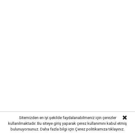
Kırıkkale Belediye Başkanı Ahmet Önal, Çalılıöz
Mahallesi'nde vatandaşlarla bir araya gelerek talep
ve önerileri dinledi. Önal, çözüm odaklı
belediyecilik anlayışıyla çalışmaların süreceğini
vurguladı.
Sitemizden en iyi şekilde faydalanabilmeniz için çerezler
kullanılmaktadır. Bu siteye giriş yaparak çerez kullanımını kabul etmiş
bulunuyorsunuz. Daha fazla bilgi için
Çerez politikamıza
tıklayınız.