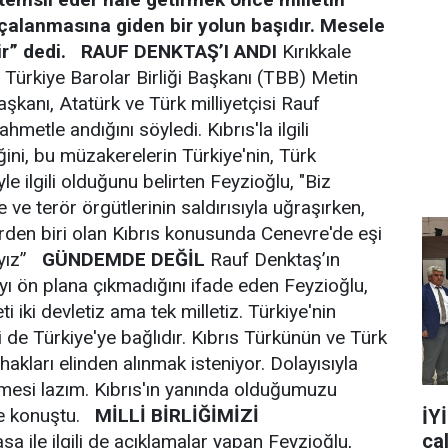
çalanmasına giden bir yolun başıdır. Mesele
r” dedi.
RAUF DENKTAŞ’I ANDI
Kırıkkale
 Türkiye Barolar Birliği Başkanı (TBB) Metin
kanı, Atatürk ve Türk milliyetçisi Rauf
metle andığını söyledi. Kıbrıs'la ilgili
ni, bu müzakerelerin Türkiye'nin, Türk
le ilgili olduğunu belirten Feyzioğlu, "Biz
e ve terör örgütlerinin saldırısıyla uğraşırken,
rden biri olan Kıbrıs konusunda Cenevre'de eşi
ayız”
GÜNDEMDE DEĞİL
Rauf Denktaş’ın
ı ön plana çıkmadığını ifade eden Feyzioğlu,
iki devletiz ama tek milletiz. Türkiye'nin
 de Türkiye'ye bağlıdır. Kıbrıs Türkünün ve Türk
 hakları elinden alınmak isteniyor. Dolayısıyla
ilmesi lazım. Kıbrıs'ın yanında olduğumuzu
iye konuştu.
MİLLİ BİRLİĞİMİZİ
İY
ça
a ile ilgili de açıklamalar yapan Feyzioğlu,