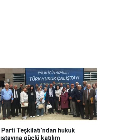
İ Parti Teşkilatı’ndan hukuk
lıştayına güçlü katılım