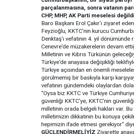
parçalanmasına, sonra vatanın par
CHP, MHP, AK Parti meselesi değildi
Baro Başkanı Erol Çakır'ı ziyaret eden
Feyzioğlu, KKTC'nin kurucu Cumhurbaş
Denktaş'ı vefatının 4. yıl dönümünde rah
Cenevre'de müzakerelerin devam ettiği
Milletinin ve Kıbrıs Türkünün geleceğiy
Türkiye'de anayasa değişikliği teklifiyl
Türkiye açısından en önemli meselele
görülmemiş bir baskıyla karşı karşıy
vefatının gündemdeki olaylardan dolay
“Oysa biz KKTC ve Türkiye Cumhuriyeti 
güvenliği KKTC'ye, KKTC'nin güvenliği
milletinin orada belgeli hakları var. Bu
milletimizin dikkatinin bu konuya çek
hepimizin ifade etmesi gerekiyor" d
GÜÇLENDİRMELİYİZ
Ziyarette anayas