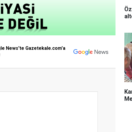
Öz
alt
gle News'te Gazetekale.com'a
!
Ka
Me