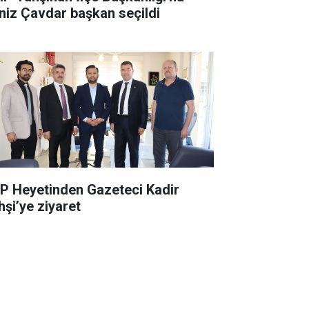
niz Çavdar başkan seçildi
P Heyetinden Gazeteci Kadir
hşi’ye ziyaret