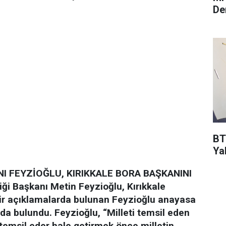
De
BT
Ya
I FEYZİOĞLU, KIRIKKALE BORA BAŞKANINI
liği Başkanı Metin Feyzioğlu, Kırıkkale
ir açıklamalarda bulunan Feyzioğlu anayasa
da bulundu. Feyzioğlu, “Milleti temsil eden
 temsil eder hale getirmek önce milletin