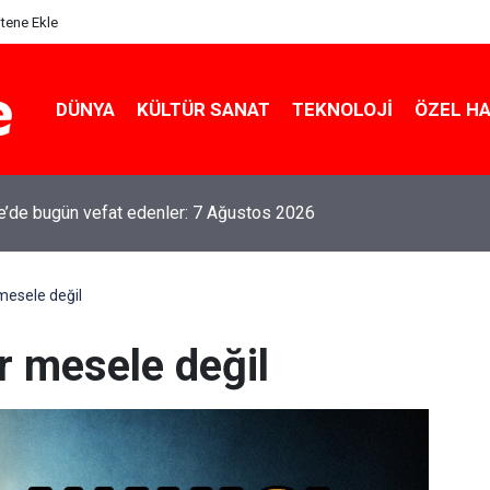
itene Ekle
DÜNYA
KÜLTÜR SANAT
TEKNOLOJI
ÖZEL H
le’de bugün vefat edenler: 7 Ağustos 2026
mesele değil
r mesele değil