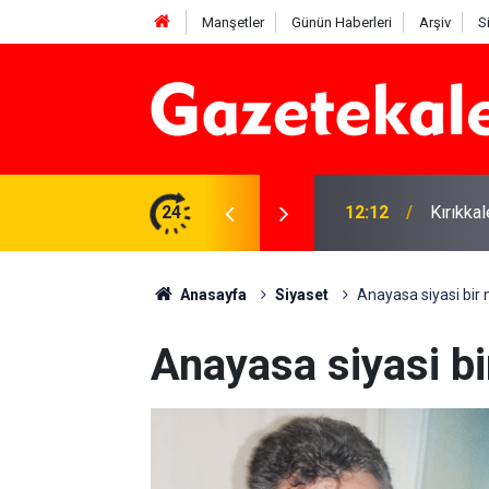
Manşetler
Günün Haberleri
Arşiv
S
 karşı denetimler artırıldı
24
12:12
Kırıkka
Anasayfa
Siyaset
Anayasa siyasi bir 
Anayasa siyasi bi