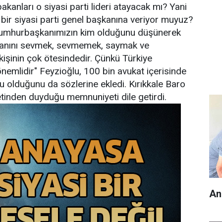
akanları o siyasi parti lideri atayacak mı? Yani
 bir siyasi parti genel başkanına veriyor muyuz?
 cumhurbaşkanımızın kim olduğunu düşünerek
kanını sevmek, sevmemek, saymak ve
işinin çok ötesindedir. Çünkü Türkiye
nemlidir" Feyzioğlu, 100 bin avukat içerisinde
 olduğunu da sözlerine ekledi. Kırıkkale Baro
etinden duyduğu memnuniyeti dile getirdi.
An