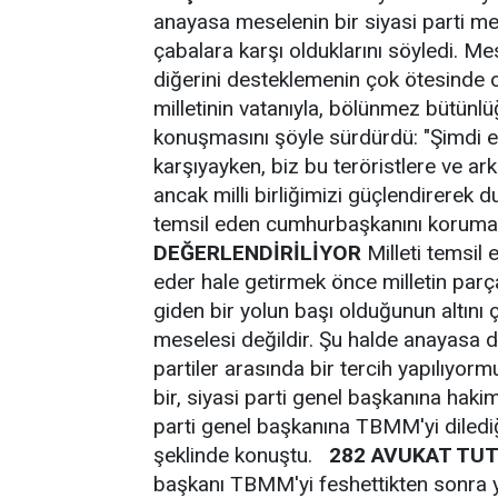
anayasa meselenin bir siyasi parti m
çabalara karşı olduklarını söyledi. Me
diğerini desteklemenin çok ötesinde 
milletinin vatanıyla, bölünmez bütünlüğ
konuşmasını şöyle sürdürdü: "Şimdi en 
karşıyayken, biz bu teröristlere ve ark
ancak milli birliğimizi güçlendirerek dur
temsil eden cumhurbaşkanını korum
DEĞERLENDİRİLİYOR
Milleti temsil 
eder hale getirmek önce milletin par
giden bir yolun başı olduğunun altını
meselesi değildir. Şu halde anayasa değ
partiler arasında bir tercih yapılıyor
bir, siyasi parti genel başkanına hakim
parti genel başkanına TBMM'yi diledi
şeklinde konuştu.
282 AVUKAT TU
başkanı TBMM'yi feshettikten sonra y