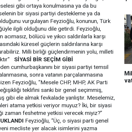
eselesi gibi ortaya konulmasına ya da bu
selenin bir siyasi partiyi destekleme ya da
olduğunu vurgulayan Feyzioğlu, konunun, Türk
üyle ilgili olduğunu dile getirdi. Feyzioğlu,
acımasız, bölücü ve yıkıcı saldırılarla karşı
asındaki küresel güçlerin saldırılarına karşı
abiliriz. Milli birliği güçlendirmenin yolu, milleti
aktır”
SİYASİ BİR SEÇİM GİBİ
eden cumhurbaşkanını bir siyasi partiyi temsil
Mil
çalanmasına, sonra vatanın parçalanmasına
va
 çizen Feyzioğlu, “Mesele CHP, MHP, AK Parti
işikliği teklifini sanki bir genel seçimmiş,
muş gibi ele almak fevkalade yanlıştır. Meselemiz,
leri atama yetkisi veriyor muyuz? İki, bir siyasi
ği zaman feshetme yetkisi verecek miyiz?”
TUKLANDI
Feyzioğlu, “Üç, o siyasi parti genel
eni mecliste yer alacak isimlerini yazma