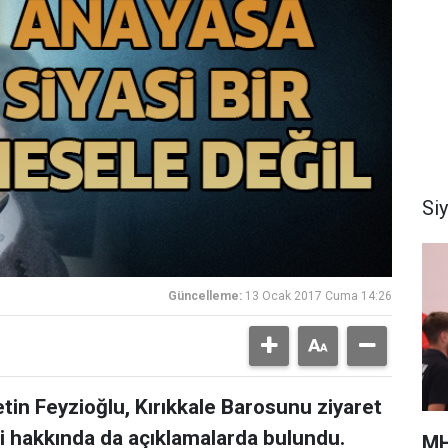
Si
Güncelleme:
13 Ocak 2017 Cuma 14:26
etin Feyzioğlu, Kırıkkale Barosunu ziyaret
ği hakkında da açıklamalarda bulundu.
MH