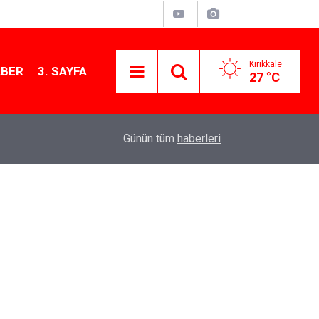
Kırıkkale
ABER
3. SAYFA
27 °C
11:21
MKE’nin Yerli Savunma Teknolojileri Dünya Sah
Günün tüm
haberleri