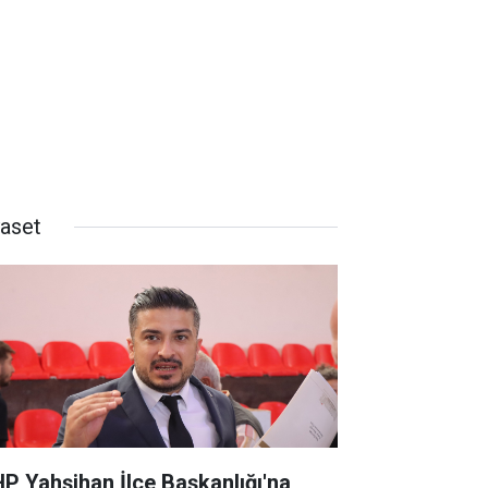
yaset
P Yahşihan İlçe Başkanlığı'na