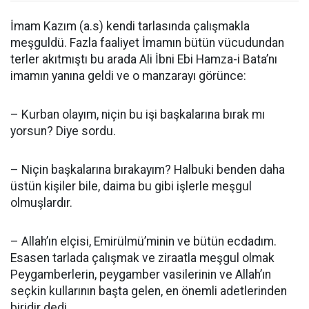
İmam Kazım (a.s) kendi tarlasında çalışmakla
meşguldü. Fazla faaliyet İmamın bütün vücudundan
terler akıtmıştı bu arada Ali İbni Ebi Hamza-i Bata’nı
imamın yanına geldi ve o manzarayı görünce:
– Kurban olayım, niçin bu işi başkalarına bırak mı
yorsun? Diye sordu.
– Niçin başkalarına bırakayım? Halbuki benden daha
üstün kişiler bile, daima bu gibi işlerle meşgul
olmuşlardır.
– Allah’ın elçisi, Emirülmü’minin ve bütün ecdadım.
Esasen tarlada çalışmak ve ziraatla meşgul olmak
Peygamberlerin, peygamber vasilerinin ve Allah’ın
seçkin kullarının başta gelen, en önemli adetlerinden
biridir dedi.