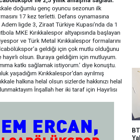
abölükspor ile 2,5 yıllık anlaşma sağladı.
kkale doğumlu genç oyuncu sezonun ilk
rmasını 17 kez terletti. Defans oynamasına
 Adem ligde 3, Ziraat Türkiye Kupası’nda da 1
utbola MKE Kırıkkalespor altyapısında başlayan
espor ve Türk Metal Kırıkkalespor formalarını
lcabölükspor’a geldiği için çok mutlu olduğunu
 hayırlı olsun. Buraya geldiğim için mutluyum.
ımıma katkı sağlamak istiyorum.’ diye konuştu.
nluk yaşadığım Kırıkkalespor'dan ayrılmış
ale halkına helal olsun sizlerde hakkınızı helal
unmaktayım İnşallah her iki taraf için Hayırlısı
BT
Ya