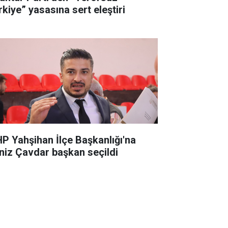
rkiye” yasasına sert eleştiri
P Yahşihan İlçe Başkanlığı'na
niz Çavdar başkan seçildi