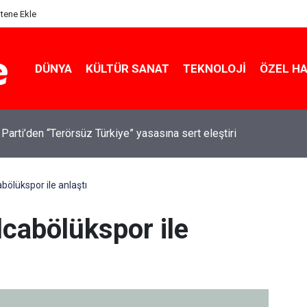
itene Ekle
DÜNYA
KÜLTÜR SANAT
TEKNOLOJI
ÖZEL H
 Parti’den “Terörsüz Türkiye” yasasına sert eleştiri
bölükspor ile anlaştı
lcabölükspor ile