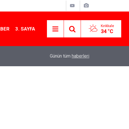
Kırıkkale
ABER
3. SAYFA
34 °C
13:07
Kırıkkale’de hayvan hastalıklarına karşı denetimler
Günün tüm
haberleri