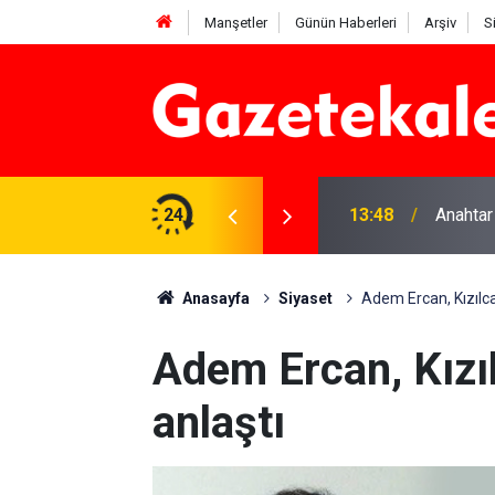
Manşetler
Günün Haberleri
Arşiv
S
na Beyaz Listeden aday
24
13:48
Anahtar
Anasayfa
Siyaset
Adem Ercan, Kızılca
Adem Ercan, Kızı
anlaştı