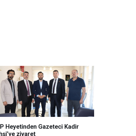
P Heyetinden Gazeteci Kadir
hşi’ye ziyaret