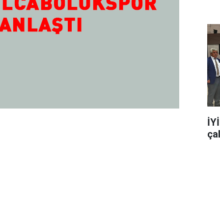
İY
ça