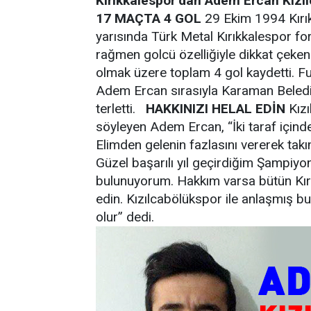
Kırıkkalespor’dan Adem Ercan Kızılc
17 MAÇTA 4 GOL
29 Ekim 1994 Kırı
yarısında Türk Metal Kırıkkalespor fo
rağmen golcü özelliğiyle dikkat çeken
olmak üzere toplam 4 gol kaydetti. F
Adem Ercan sırasıyla Karaman Belediy
terletti.
HAKKINIZI HELAL EDİN
Kızı
söyleyen Adem Ercan, “İki taraf içinde
Elimden gelenin fazlasını vererek tak
Güzel başarılı yıl geçirdiğim Şampiyo
bulunuyorum. Hakkım varsa bütün Kırıkk
edin. Kızılcabölükspor ile anlaşmış bul
olur” dedi.