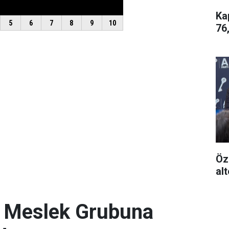
Ka
76
Öz
alt
. Meslek Grubuna