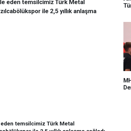
le eden temsilcimiz Türk Metal
Tü
ılcabölükspor ile 2,5 yıllık anlaşma
MH
De
 eden temsilcimiz Türk Metal