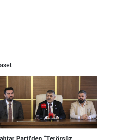
yaset
ahtar Parti’den “Terörsüz