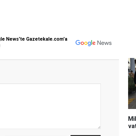
gle News'te Gazetekale.com'a
!
Mil
va