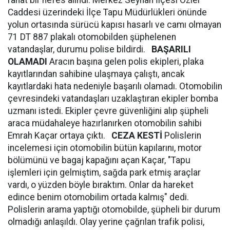
rahat bir nefes alındı. Merkez Seyhan İlçesi Özler
Caddesi üzerindeki İlçe Tapu Müdürlükleri önünde
yolun ortasında sürücü kapısı hasarlı ve camı olmayan
71 DT 887 plakalı otomobilden şüphelenen
vatandaşlar, durumu polise bildirdi.
BAŞARILI
OLAMADI
Aracın başına gelen polis ekipleri, plaka
kayıtlarından sahibine ulaşmaya çalıştı, ancak
kayıtlardaki hata nedeniyle başarılı olamadı. Otomobilin
çevresindeki vatandaşları uzaklaştıran ekipler bomba
uzmanı istedi. Ekipler çevre güvenliğini alıp şüpheli
araca müdahaleye hazırlanırken otomobilin sahibi
Emrah Kaçar ortaya çıktı.
CEZA KESTİ
Polislerin
incelemesi için otomobilin bütün kapılarını, motor
bölümünü ve bagaj kapağını açan Kaçar, "Tapu
işlemleri için gelmiştim, sağda park etmiş araçlar
vardı, o yüzden böyle bıraktım. Onlar da hareket
edince benim otomobilim ortada kalmış" dedi.
Polislerin arama yaptığı otomobilde, şüpheli bir durum
olmadığı anlaşıldı. Olay yerine çağrılan trafik polisi,