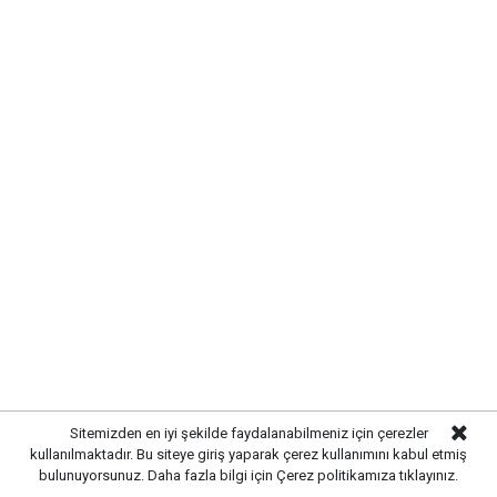
UYARI:
Küfür, hakaret, rencide edici cümleler veya imalar, inançlara saldırı
içeren, imla kuralları ile yazılmamış,
Türkçe karakter kullanılmayan ve büyük harflerle yazılmış yorumlar
onaylanmamaktadır.
Sitemizden en iyi şekilde faydalanabilmeniz için çerezler
kullanılmaktadır. Bu siteye giriş yaparak çerez kullanımını kabul etmiş
bulunuyorsunuz. Daha fazla bilgi için
Çerez politikamıza
tıklayınız.