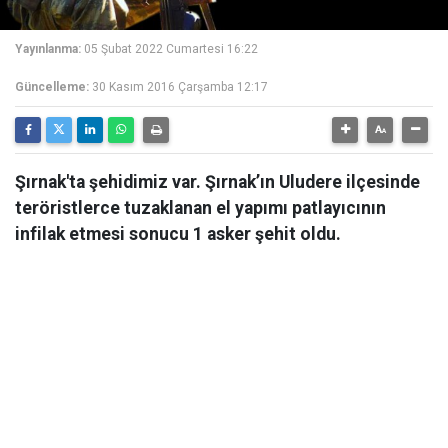
Yayınlanma:
05 Şubat 2022 Cumartesi 16:22
Güncelleme:
30 Kasım 2016 Çarşamba 12:17
Şırnak'ta şehidimiz var. Şırnak’ın Uludere ilçesinde
teröristlerce tuzaklanan el yapımı patlayıcının
infilak etmesi sonucu 1 asker şehit oldu.