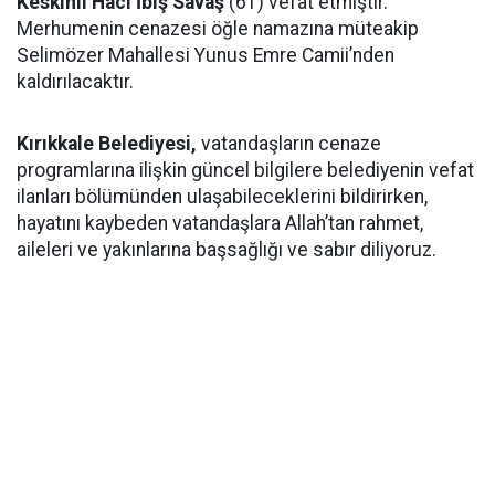
Keskinli Hacı İbiş Savaş
(61) vefat etmiştir.
Merhumenin cenazesi öğle namazına müteakip
Selimözer Mahallesi Yunus Emre Camii’nden
kaldırılacaktır.
Kırıkkale Belediyesi,
vatandaşların cenaze
programlarına ilişkin güncel bilgilere belediyenin vefat
ilanları bölümünden ulaşabileceklerini bildirirken,
hayatını kaybeden vatandaşlara Allah’tan rahmet,
aileleri ve yakınlarına başsağlığı ve sabır diliyoruz.