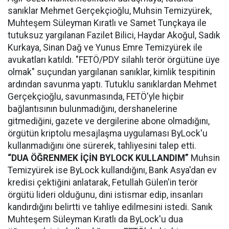
sanıklar Mehmet Gerçekçioğlu, Muhsin Temizyürek,
Muhteşem Süleyman Kıratlı ve Samet Tunçkaya ile
tutuksuz yargılanan Fazilet Bilici, Haydar Akoğul, Sadık
Kurkaya, Sinan Dağ ve Yunus Emre Temizyürek ile
avukatları katıldı. "FETÖ/PDY silahlı terör örgütüne üye
olmak" suçundan yargılanan sanıklar, kimlik tespitinin
ardından savunma yaptı. Tutuklu sanıklardan Mehmet
Gerçekçioğlu, savunmasında, FETÖ'yle hiçbir
bağlantısının bulunmadığını, dershanelerine
gitmediğini, gazete ve dergilerine abone olmadığını,
örgütün kriptolu mesajlaşma uygulaması ByLock'u
kullanmadığını öne sürerek, tahliyesini talep etti.
“DUA ÖĞRENMEK İÇİN BYLOCK KULLANDIM”
Muhsin
Temizyürek ise ByLock kullandığını, Bank Asya'dan ev
kredisi çektiğini anlatarak, Fetullah Gülen'in terör
örgütü lideri olduğunu, dini istismar edip, insanları
kandırdığını belirtti ve tahliye edilmesini istedi. Sanık
Muhteşem Süleyman Kıratlı da ByLock'u dua