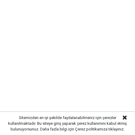
MODERN VE GÜÇLÜ ALTYAPI
OLUŞTURULDU
Çalışmalar kapsamında bölgedeki altyapı hatları
yenilenerek daha sağlıklı ve dayanıklı bir sistem
oluşturuldu. Tamamlanan altyapı sayesinde
yağışlardan kaynaklanabilecek olumsuzlukların önüne
geçilmesi ve vatandaşların daha konforlu bir yaşam
alanına kavuşması amaçlanıyor.
Sitemizden en iyi şekilde faydalanabilmeniz için çerezler
kullanılmaktadır. Bu siteye giriş yaparak çerez kullanımını kabul etmiş
bulunuyorsunuz. Daha fazla bilgi için
Çerez politikamıza
tıklayınız.