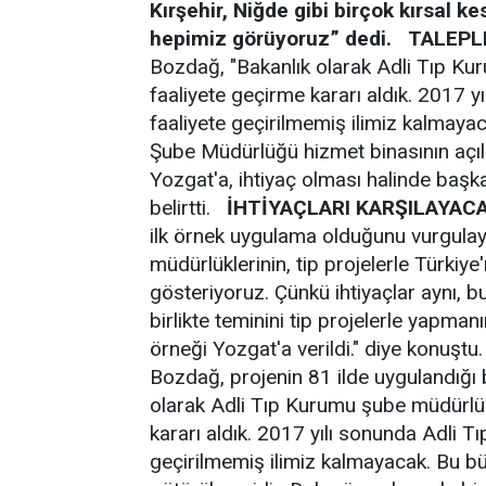
Kırşehir, Niğde gibi birçok kırsal k
hepimiz görüyoruz” dedi.
TALEPL
Bozdağ, "Bakanlık olarak Adli Tıp Ku
faaliyete geçirme kararı aldık. 2017
faaliyete geçirilmemiş ilimiz kalmaya
Şube Müdürlüğü hizmet binasının açı
Yozgat'a, ihtiyaç olması halinde başk
belirtti.
İHTİYAÇLARI KARŞILAYAC
ilk örnek uygulama olduğunu vurgula
müdürlüklerinin, tip projelerle Türkiye
gösteriyoruz. Çünkü ihtiyaçlar aynı, b
birlikte teminini tip projelerle yapman
örneği Yozgat'a verildi." diye konuşt
Bozdağ, projenin 81 ilde uygulandığı bi
olarak Adli Tıp Kurumu şube müdürlük
kararı aldık. 2017 yılı sonunda Adli 
geçirilmemiş ilimiz kalmayacak. Bu bü