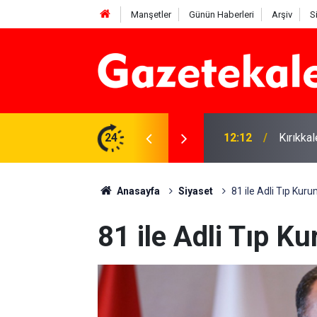
Manşetler
Günün Haberleri
Arşiv
S
 karşı denetimler artırıldı
24
12:12
Kırıkka
Anasayfa
Siyaset
81 ile Adli Tıp Kur
81 ile Adli Tıp K