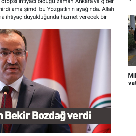
 otopsi ihtiyacı olduğu zaman Ankara'ya gider
enirdi ama şimdi bu Yozgatlının ayağında. Allah
ma ihtiyaç duyulduğunda hizmet verecek bir
Mil
va