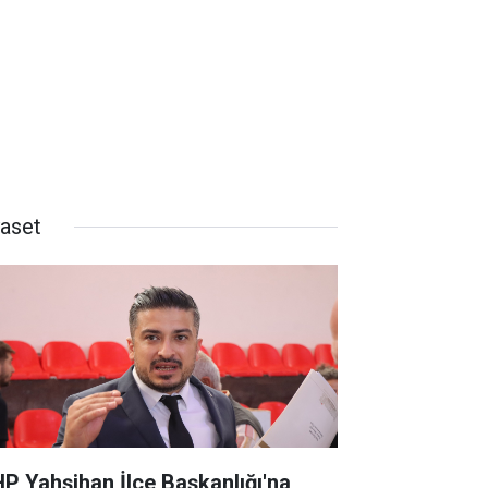
yaset
P Yahşihan İlçe Başkanlığı'na