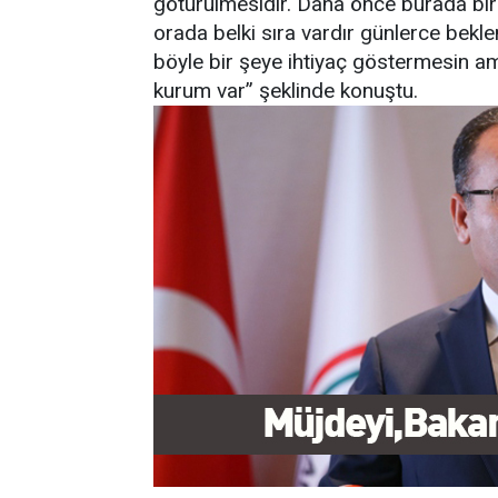
götürülmesidir. Daha önce burada bir
orada belki sıra vardır günlerce bekl
böyle bir şeye ihtiyaç göstermesin a
kurum var” şeklinde konuştu.