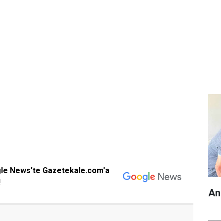
gle News'te Gazetekale.com'a
!
An