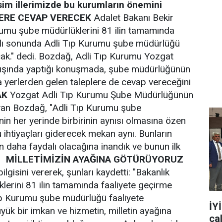
esim illerimizde bu kurumların önemini
ERE CEVAP VERECEK
Adalet Bakanı Bekir
rumu şube müdürlüklerini 81 ilin tamamında
 yılı sonunda Adli Tıp Kurumu şube müdürlüğü
cak." dedi. Bozdağ, Adli Tıp Kurumu Yozgat
lışında yaptığı konuşmada, şube müdürlüğünün
a yerlerden gelen taleplere de cevap vereceğini
AK
Yozgat Adli Tıp Kurumu Şube Müdürlüğünün
yan Bozdağ, "Adli Tıp Kurumu şube
'nin her yerinde birbirinin aynısı olmasına özen
u ihtiyaçları giderecek mekan aynı. Bunların
ın daha faydalı olacağına inandık ve bunun ilk
u.
MİLLETİMİZİN AYAĞINA GÖTÜRÜYORUZ
lgisini vererek, şunları kaydetti: "Bakanlık
lerini 81 ilin tamamında faaliyete geçirme
Tıp Kurumu şube müdürlüğü faaliyete
İY
yük bir imkan ve hizmetin, milletin ayağına
ça