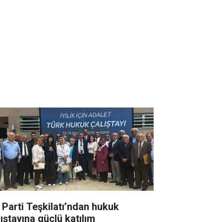
İ Parti Teşkilatı’ndan hukuk
lıştayına güçlü katılım