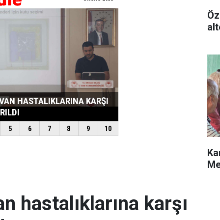
Öz
alt
Ka
Me
an hastalıklarına karşı