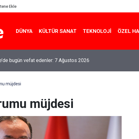
itene Ekle
DÜNYA
KÜLTÜR SANAT
TEKNOLOJI
ÖZEL H
le’de bugün vefat edenler: 7 Ağustos 2026
umu müjdesi
urumu müjdesi