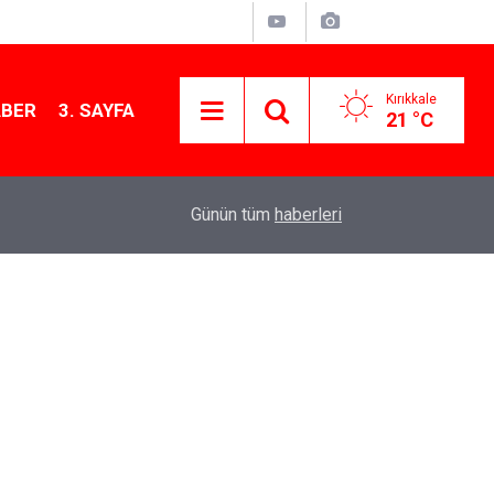
Kırıkkale
ABER
3. SAYFA
21 °C
11:21
MKE’nin Yerli Savunma Teknolojileri Dünya Sah
Günün tüm
haberleri