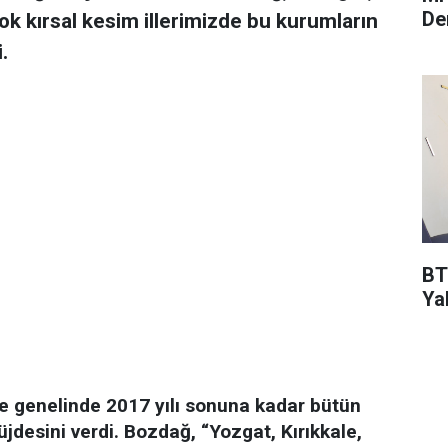
De
rçok kırsal kesim illerimizde bu kurumların
.
BT
Ya
e genelinde 2017 yılı sonuna kadar bütün
üjdesini verdi. Bozdağ, “Yozgat, Kırıkkale,