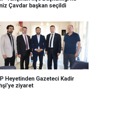
niz Çavdar başkan seçildi
P Heyetinden Gazeteci Kadir
hşi’ye ziyaret