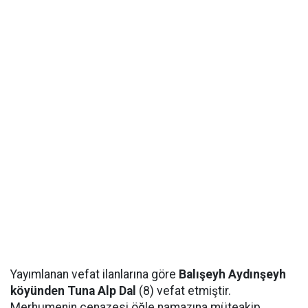
Yayımlanan vefat ilanlarına göre
Balışeyh Aydınşeyh
köyünden Tuna Alp Dal
(8) vefat etmiştir.
Merhumenin cenazesi öğle namazına müteakip