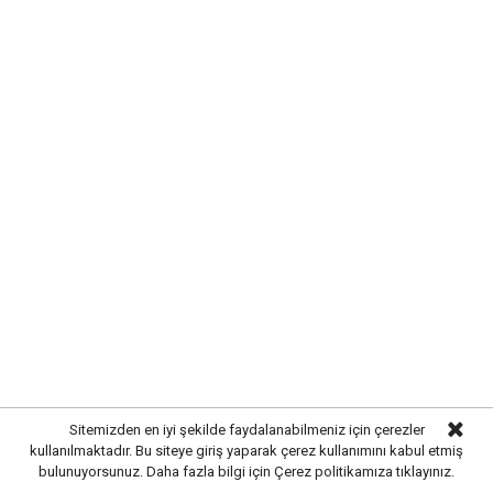
Mahallesi'nde vatandaşlarla bir araya gelerek talep
ve önerileri dinledi. Önal, çözüm odaklı
belediyecilik anlayışıyla çalışmaların süreceğini
vurguladı.
Sitemizden en iyi şekilde faydalanabilmeniz için çerezler
kullanılmaktadır. Bu siteye giriş yaparak çerez kullanımını kabul etmiş
bulunuyorsunuz. Daha fazla bilgi için
Çerez politikamıza
tıklayınız.