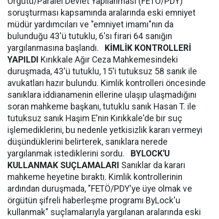
Örgütü/Paralel Devlet Yapılanması (FETÖ/PDY)
soruşturması kapsamında aralarında eski emniyet
müdür yardımcıları ve "emniyet imamı"nın da
bulunduğu 43'ü tutuklu, 6'sı firari 64 sanığın
yargılanmasına başlandı.
KİMLİK KONTROLLERİ
YAPILDI
Kırıkkale Ağır Ceza Mahkemesindeki
duruşmada, 43'ü tutuklu, 15'i tutuksuz 58 sanık ile
avukatları hazır bulundu. Kimlik kontrolleri öncesinde
sanıklara iddianamenin ellerine ulaşıp ulaşmadığını
soran mahkeme başkanı, tutuklu sanık Hasan T. ile
tutuksuz sanık Haşim E'nin Kırıkkale'de bir suç
işlemediklerini, bu nedenle yetkisizlik kararı vermeyi
düşündüklerini belirterek, sanıklara nerede
yargılanmak istediklerini sordu.
BYLOCK'U
KULLANMAK SUÇLAMALARI
Sanıklar da kararı
mahkeme heyetine bıraktı. Kimlik kontrollerinin
ardından duruşmada, "FETÖ/PDY'ye üye olmak ve
örgütün şifreli haberleşme programı ByLock'u
kullanmak" suçlamalarıyla yargılanan aralarında eski