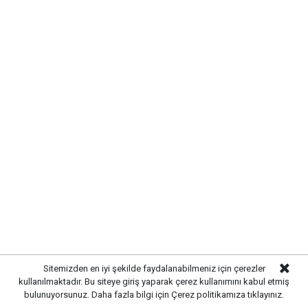
TRAFİKTE KISA SÜRELİ AKSAMA
YAŞANDI
Sitemizden en iyi şekilde faydalanabilmeniz için çerezler
kullanılmaktadır. Bu siteye giriş yaparak çerez kullanımını kabul etmiş
bulunuyorsunuz. Daha fazla bilgi için
Çerez politikamıza
tıklayınız.
Kaza
nedeniyle yolun ilgili bölümünde trafik kontrollü