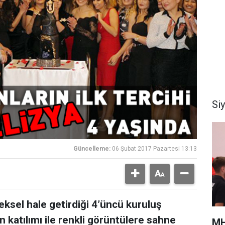
Si
Güncelleme:
06 Şubat 2017 Pazartesi 13:13
eksel hale getirdiği 4’üncü kuruluş
n katılımı ile renkli görüntülere sahne
MH