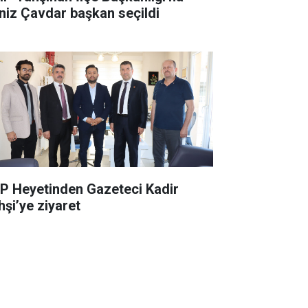
niz Çavdar başkan seçildi
P Heyetinden Gazeteci Kadir
hşi’ye ziyaret