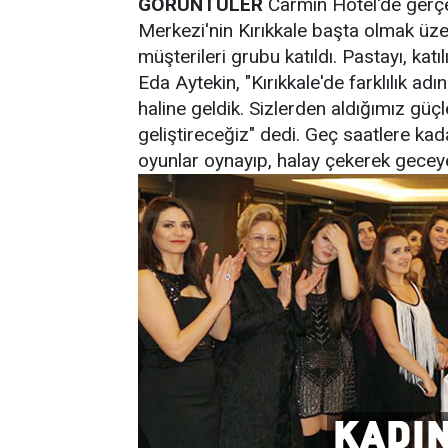
GÖRÜNTÜLER
Carmin Hotel'de gerçekl
Merkezi'nin Kırıkkale başta olmak üzer
müşterileri grubu katıldı. Pastayı, katı
Eda Aytekin, "Kırıkkale'de farklılık adı
haline geldik. Sizlerden aldığımız gü
geliştireceğiz" dedi. Geç saatlere kad
oyunlar oynayıp, halay çekerek geceye 