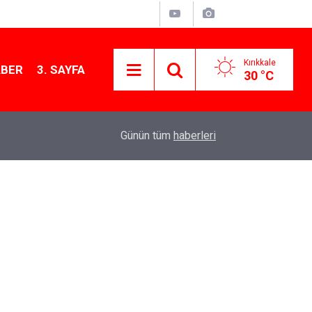
Kırıkkale
ABER
3. SAYFA
30 °C
12:26
Kırıkkale Çalılıöz Mahallesi'nde altyapı çalışma
Günün tüm
haberleri