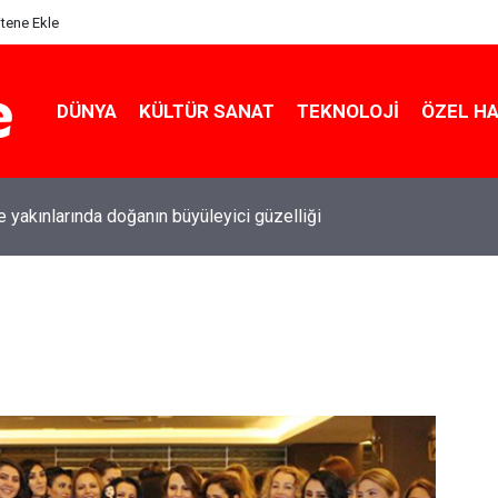
itene Ekle
DÜNYA
KÜLTÜR SANAT
TEKNOLOJI
ÖZEL H
le yakınlarında doğanın büyüleyici güzelliği