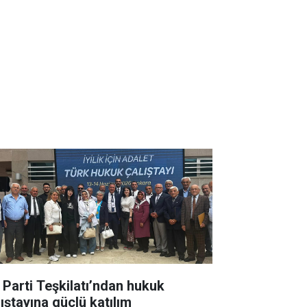
İ Parti Teşkilatı’ndan hukuk
lıştayına güçlü katılım