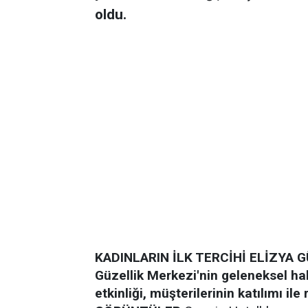
oldu.
KADINLARIN İLK TERCİHİ ELİZYA 
Güzellik Merkezi'nin geleneksel ha
etkinliği, müşterilerinin katılımı il