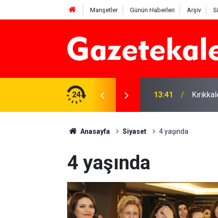
Manşetler
Günün Haberleri
Arşiv
S
 Deniz Çavdar başkan seçildi
24
13:41
Kırıkka
Anasayfa
Siyaset
4 yaşında
4 yaşında