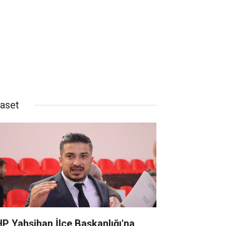
yaset
P Yahşihan İlçe Başkanlığı'na