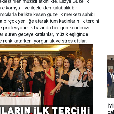
eştirilen müzikli etkinlikte, Elizya Güzellik
e komşu il ve ilçelerden kalabalık bir
lımcılarla birlikte kesen güzellik merkezi sahibi
na birçok yeniliğe atarak tüm kadınların ilk tercihi
çle profesyonellik bazında her gün kendimizi
ar süren geceye katılanlar, müzik eşliğinde
renk katarken, yorgunluk ve stres attılar.
İY
ça