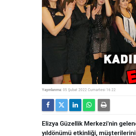
Yayınlanma:
05 Şubat 2022 Cumartesi 16:22
Elizya Güzellik Merkezi'nin gelen
yıldönümü etkinliği, müşterilerini