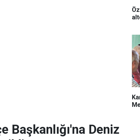
Öz
alt
Ka
Me
e Başkanlığı'na Deniz