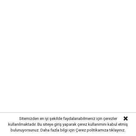
Yayınlanma:
07 Ağustos 2026 Cuma 11:08
Gazetekale.com
Haber Merkezi
Kırıkkale Belediye Başkanı Ahmet Önal, Çalılıöz
Mahallesi'nde vatandaşlarla bir araya gelerek talep
ve önerileri dinledi. Önal, çözüm odaklı
belediyecilik anlayışıyla çalışmaların süreceğini
vurguladı.
Sitemizden en iyi şekilde faydalanabilmeniz için çerezler
kullanılmaktadır. Bu siteye giriş yaparak çerez kullanımını kabul etmiş
bulunuyorsunuz. Daha fazla bilgi için
Çerez politikamıza
tıklayınız.