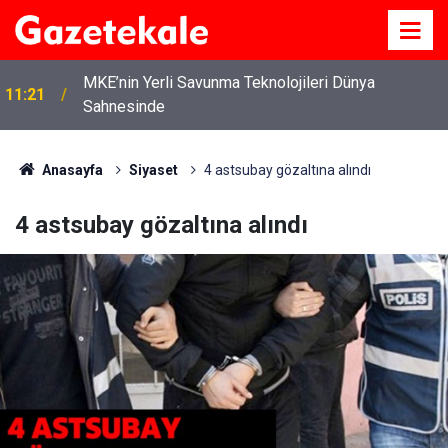
MKE’nin Yerli Savunma Teknolojileri Dünya
11:21
Sahnesinde
Başkan Ahmet Önal, Çalılıöz Mahallesi’nde
11:08
vatandaşların taleplerini yerinde dinledi
Anasayfa
Siyaset
4 astsubay gözaltına alındı
4 astsubay gözaltına alındı