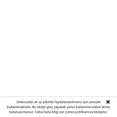
Sitemizden en iyi şekilde faydalanabilmeniz için çerezler
Etiketler :
kullanılmaktadır. Bu siteye giriş yaparak çerez kullanımını kabul etmiş
bulunuyorsunuz. Daha fazla bilgi için
Çerez politikamıza
tıklayınız.
Anahtar Parti haberleri