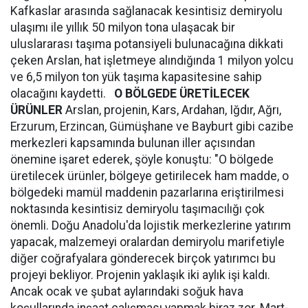
Kafkaslar arasında sağlanacak kesintisiz demiryolu
ulaşımı ile yıllık 50 milyon tona ulaşacak bir
uluslararası taşıma potansiyeli bulunacağına dikkati
çeken Arslan, hat işletmeye alındığında 1 milyon yolcu
ve 6,5 milyon ton yük taşıma kapasitesine sahip
olacağını kaydetti.
O BÖLGEDE ÜRETİLECEK
ÜRÜNLER
Arslan, projenin, Kars, Ardahan, Iğdır, Ağrı,
Erzurum, Erzincan, Gümüşhane ve Bayburt gibi cazibe
merkezleri kapsamında bulunan iller açısından
önemine işaret ederek, şöyle konuştu: "O bölgede
üretilecek ürünler, bölgeye getirilecek ham madde, o
bölgedeki mamül maddenin pazarlarına eriştirilmesi
noktasında kesintisiz demiryolu taşımacılığı çok
önemli. Doğu Anadolu'da lojistik merkezlerine yatırım
yapacak, malzemeyi oralardan demiryolu marifetiyle
diğer coğrafyalara gönderecek birçok yatırımcı bu
projeyi bekliyor. Projenin yaklaşık iki aylık işi kaldı.
Ancak ocak ve şubat aylarındaki soğuk hava