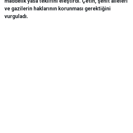
maddelik yasa teklifini eleştirdi. Çetin, şehit aileleri
ve gazilerin haklarının korunması gerektiğini
vurguladı.