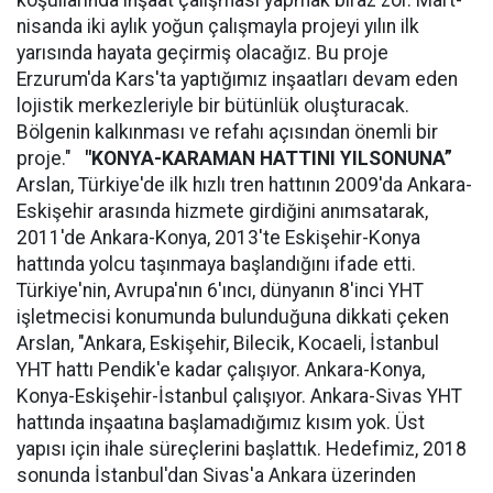
koşullarında inşaat çalışması yapmak biraz zor. Mart-
nisanda iki aylık yoğun çalışmayla projeyi yılın ilk
yarısında hayata geçirmiş olacağız. Bu proje
Erzurum'da Kars'ta yaptığımız inşaatları devam eden
lojistik merkezleriyle bir bütünlük oluşturacak.
Bölgenin kalkınması ve refahı açısından önemli bir
proje."
"KONYA-KARAMAN HATTINI YILSONUNA”
Arslan, Türkiye'de ilk hızlı tren hattının 2009'da Ankara-
Eskişehir arasında hizmete girdiğini anımsatarak,
2011'de Ankara-Konya, 2013'te Eskişehir-Konya
hattında yolcu taşınmaya başlandığını ifade etti.
Türkiye'nin, Avrupa'nın 6'ıncı, dünyanın 8'inci YHT
işletmecisi konumunda bulunduğuna dikkati çeken
Arslan, "Ankara, Eskişehir, Bilecik, Kocaeli, İstanbul
YHT hattı Pendik'e kadar çalışıyor. Ankara-Konya,
Konya-Eskişehir-İstanbul çalışıyor. Ankara-Sivas YHT
hattında inşaatına başlamadığımız kısım yok. Üst
yapısı için ihale süreçlerini başlattık. Hedefimiz, 2018
sonunda İstanbul'dan Sivas'a Ankara üzerinden