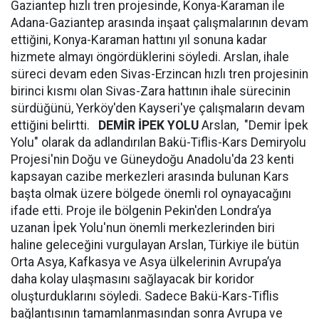
Gaziantep hızlı tren projesinde, Konya-Karaman ile
Adana-Gaziantep arasında inşaat çalışmalarının devam
ettiğini, Konya-Karaman hattını yıl sonuna kadar
hizmete almayı öngördüklerini söyledi. Arslan, ihale
süreci devam eden Sivas-Erzincan hızlı tren projesinin
birinci kısmı olan Sivas-Zara hattının ihale sürecinin
sürdüğünü, Yerköy'den Kayseri'ye çalışmaların devam
ettiğini belirtti.
DEMİR İPEK YOLU
Arslan, "Demir İpek
Yolu" olarak da adlandırılan Bakü-Tiflis-Kars Demiryolu
Projesi'nin Doğu ve Güneydoğu Anadolu'da 23 kenti
kapsayan cazibe merkezleri arasında bulunan Kars
başta olmak üzere bölgede önemli rol oynayacağını
ifade etti. Proje ile bölgenin Pekin'den Londra’ya
uzanan İpek Yolu'nun önemli merkezlerinden biri
haline geleceğini vurgulayan Arslan, Türkiye ile bütün
Orta Asya, Kafkasya ve Asya ülkelerinin Avrupa’ya
daha kolay ulaşmasını sağlayacak bir koridor
oluşturduklarını söyledi. Sadece Bakü-Kars-Tiflis
bağlantısının tamamlanmasından sonra Avrupa ve