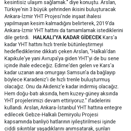
kesintisiz ulaşım sağlamak." diye konuştu. Arslan,
Türkiye'nin 3 büyük şehrinden ikisini buluşturacak
Ankara-İzmir YHT Projesi'nde inşaat ihalesi
yapılmayan kesim kalmadığını belirterek, 2019'da
Ankara-İzmir YHT hattını da tamamlamak istediklerini
dile getirdi.
HALKALI’YA KADAR GİDECEK
Kars'a
kadar YHT hattını hızlı trenle bütünleştirmeyi
hedeflediklerine dikkati çeken Arslan, "Halkalı'dan
Kapıkule'ye yani Avrupa'ya giden YHT'yi de bu sene
içinde ihale edeceğiz. Edirne'den gelen ve Kars'a
kadar uzanan ana omurgayı Samsun'a da bağlayıp
böylece Karadeniz'i de hızlı trenle buluşturmuş
olacağız. Onu da Akdeniz'e kadar indirmiş olacağız.
Hem doğu-batı aksında, hem kuzey-güney aksında
YHT projelerimizi devam ettiriyoruz." ifadelerini
kullandı. Arslan, Ankara-İstanbul YHT hattına entegre
edilecek Gebze-Halkalı Demiryolu Projesi
kapsamında banliyö hatlarının iyileştirilmesi işinde
ciddi sıkıntılar yaşadıklarını anımsatarak, şunları