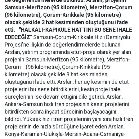
de değerlendirmelerde bulundu. Arslan, projenin
Samsun-Merfizon (95 kilometre), Merzifon-Çorum
(96 kilometre), Çorum-Kırıkkale (95 kilometre)
olacak şekilde 3 hat kesiminden oluştuğunu ifade
etti.
"HALKALI-KAPIKULE HATTINI BU SENE İHALE
EDECEĞİZ"
Samsun-Çorum-Kırıkkale Hızlı Demiryolu
Projesi'ne ilişkin de değerlendirmelerde bulunan
Arslan, yatırım programında etüt-proje olarak yer alan
projenin Samsun-Merfizon (95 kilometre), Merzifon-
Çorum (96 kilometre), Çorum-Kırıkkale (95
kilometre) olacak şekilde 3 hat kesiminden
oluştuğunu ifade etti. Arslan, her üç kesimin de etüt
projelerini bu sene bitirdiklerini, kesin proje ihale
süreçlerinin ise devam ettiğini dile getirdi. Arslan,
Ankara-Samsun hızlı tren projesinin kesin projelerini
bitirdikten sonra inşaat sürecinin başlayacağını
bildirdi. Yüksek hızlı tren projelerinin yanı sıra hızlı tren
projelerinin de hızla sürdüğüne işaret eden Arslan,
Konya-Karaman-Ulukışla-Mersin-Adana-Osmaniye-