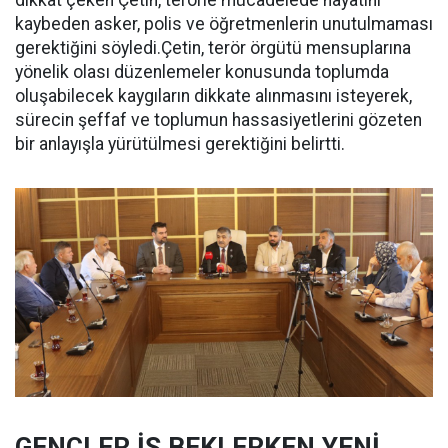
dikkat çeken Çetin, terörle mücadelede hayatını
kaybeden asker, polis ve öğretmenlerin unutulmaması
gerektiğini söyledi.Çetin, terör örgütü mensuplarına
yönelik olası düzenlemeler konusunda toplumda
oluşabilecek kaygıların dikkate alınmasını isteyerek,
sürecin şeffaf ve toplumun hassasiyetlerini gözeten
bir anlayışla yürütülmesi gerektiğini belirtti.
GENÇLER İŞ BEKLERKEN YENİ